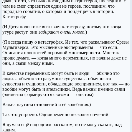
два», это то, что было последним из триггеров, последним, с
чем не смог справиться один из героев, последним, что
породило события, о которых и пойдёт речь в истории.
Катастрофу.
(И Дитя ночи тоже вызывает катастрофу, потому что когда
утуре растут, они
забирают очень много
.)
(Я всегда пишу о катастрофах. Из тех, что раскалывают Срезы
Мультивёрса. Это мысленные эксперименты — что если.
Описания плоскостей огромной многомерности. Мне так
проще думать — когда много переменных, но важны даже не
они, а связи между ними.
В качестве переменных могут быть и люди — обычно это
люди… обычно это разумные существа… обычно это
существа и сущности, обладающие восприятием, вот так — но
вообще могут быть и апельсинки. Ведь важны именно связи
(элементы формируются связями — опытом).
Важна паутина отношений и её колебания.)
Так это устроено. Одновременно несколько течений.
Я думаю ещё над одним рассказом, но не могу сказать, над
каким.