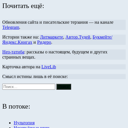
Почитать ещё:
Обновления сайта и писательские терзания — на канале
Telegram
.
Истории также на:
Литмаркете
,
Автор.Тудей
,
Букмейте/
Яндекс.Книгах
и
Ридеро
.
Нео-татиба
: рассказы о настоящем, будущем и других
странных вещах.
Карточка автора на
LiveLib
Смысл истины лишь в её поиске:
В потоке:
Нультопия
Несерьёзные щщи