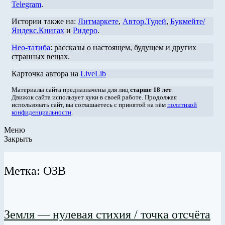
Telegram
.
Истории также на:
Литмаркете
,
Автор.Тудей
,
Букмейте/
Яндекс.Книгах
и
Ридеро
.
Нео-татиба
: рассказы о настоящем, будущем и других
странных вещах.
Карточка автора на
LiveLib
Материалы сайта предназначены для лиц
старше 18 лет
.
Движок сайта использует куки в своей работе. Продолжая
использовать сайт, вы соглашаетесь с принятой на нём
политикой
конфиденциальности
.
Меню
Закрыть
Метка: ОЗВ
Земля — нулевая стихия / точка отсчёта