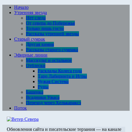
Перейти
Начало
к
Утренняя звезда
содержимому
Нет следа
От севера до Побережья
Только лишь гости
Рассказы утренней звезды
Старый сумрак
Другая химия
Рассказы старого сумрака
Эфирные линии
Масскульт и остальное
Отблески
Расклады Колеса года
Таро Лабиринта и Игры
Чужая Система
Руны
Башенка
Всадники Ужаса
Переход через Хелькараксэ
Поток
Обновления сайта и писательские терзания — на канале