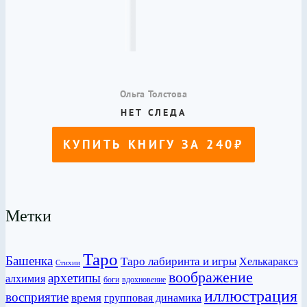
Метки
Таро
Башенка
Таро лабиринта и игры
Хелькараксэ
Стихии
воображение
архетипы
алхимия
боги
вдохновение
иллюстрация
восприятие
время
групповая динамика