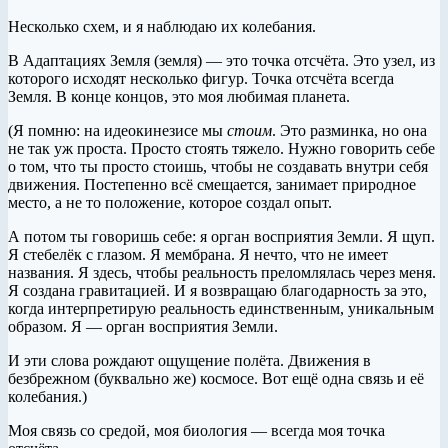
Несколько схем, и я наблюдаю их колебания.
В Адаптациях Земля (земля) — это точка отсчёта. Это узел, из
которого исходят несколько фигур. Точка отсчёта всегда
Земля. В конце концов, это моя любимая планета.
(Я помню: на идеокинезисе мы
стоим
. Это разминка, но она
не так уж проста. Просто стоять тяжело. Нужно говорить себе
о том, что ты просто стоишь, чтобы не создавать внутри себя
движения. Постепенно всё смещается, занимает природное
место, а не то положение, которое создал опыт.
А потом ты говоришь себе: я орган восприятия Земли. Я щуп.
Я стебелёк с глазом. Я мембрана. Я нечто, что не имеет
названия. Я здесь, чтобы реальность преломлялась через меня.
Я создана гравитацией. И я возвращаю благодарность за это,
когда интерпретирую реальность единственным, уникальным
образом. Я — орган восприятия Земли.
И эти слова рождают ощущение полёта. Движения в
безбрежном (буквально же) космосе. Вот ещё одна связь и её
колебания.)
Моя связь со средой, моя биология — всегда моя точка