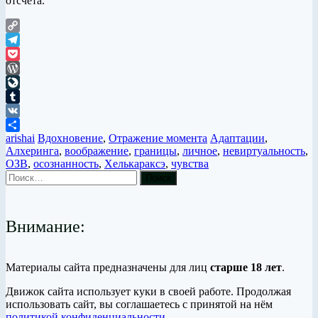
отсчёта.
Copy
Link
Telegram
Pocket
WordPress
LiveJournal
Tumblr
VK
arishai
Вдохновение
,
Отражение момента
Адаптации
,
Отправить
Алхеринга
,
воображение
,
границы
,
личное
,
невиртуальность
,
ОЗВ
,
осознанность
,
Хелькараксэ
,
чувства
Внимание:
Материалы сайта предназначены для лиц
старше 18 лет
.
Движок сайта использует куки в своей работе. Продолжая
использовать сайт, вы соглашаетесь с принятой на нём
политикой конфиденциальности
.