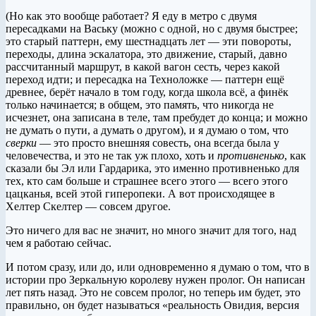
(Но как это вообще работает? Я еду в метро с двумя
пересадками на Ваську (можно с одной, но с двумя быстрее;
это старый паттерн, ему шестнадцать лет — эти повороты,
переходы, длина эскалатора, это движение, старый, давно
рассчитанный маршрут, в какой вагон сесть, через какой
переход идти; и пересадка на Техноложке — паттерн ещё
древнее, берёт начало в том году, когда школа всё, а финёк
только начинается; в общем, это память, что никогда не
исчезнет, она записана в теле, там пребудет до конца; и можно
не думать о пути, а думать о другом), и я думаю о том, что
сверки
— это просто внешняя совесть, она всегда была у
человечества, и это не так уж плохо, хоть и
противненько
, как
сказали бы Эл или Гардарика, это именно противненько для
тех, кто сам больше и страшнее всего этого — всего этого
цацканья, всей этой гиперопеки. А вот происходящее в
Хелтер Скелтер — совсем другое.
Это ничего для вас не значит, но много значит для того, над
чем я работаю сейчас.
И потом сразу, или до, или одновременно я думаю о том, что в
истории про Зеркальную королеву нужен пролог. Он написан
лет пять назад. Это не совсем пролог, но теперь им будет, это
правильно, он будет называться «реальность Овидия, версия