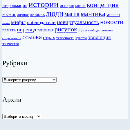
истории
концепция
информация
история
книги
люди
мантика
магия
любовь
космос
личное
машины
новости
мифы
невиртуальность
наблюдатели
мемы
рисунок
перевод
память
рецензия
руны
сознание
свобода
ссылка
эволюция
страх
телесность
чувства
социальность
язычество
Рубрики
Рубрики
Архив
Архив