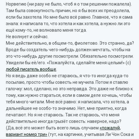
Норвегию (ни разу не было, чтоб я о том решении пожалела).
Там была совокупность причин, но я бы всех их преодолела,
если бы захотела. Но мне было всё равно. Главное, что я сама
знала: я написала то, что хотела и как хотела, а нужно ли это
ещё кому-то, не волновало меня тогда.
Не волнует и сейчас.
Мне действительно, в общем-то, фиолетово. Это странно, да?
Вроде бы создатель чего-нибудь должен мечтать, чтобы на
это что-нибудь другие посмотрели. Обязательно посмотрели.
Увидели бы её/его. «Пожалуйста, сделайте меня целым!» (с)
любой писатель вообще
.
Но я ведь даже особо не стараюсь, я что-то иногда куда-то
посылаю, просто чтобы совесть не мучила. Потом я ставлю
галочку: мол, сделано; но это неправда. Это даже не близко к
тому, как нужно стараться, если в самом деле хочешь, чтобы
тебя много читали. Мне всё равно: я написала, что хотела, а
дальнейшее не особо-то значимо. Нет, мне приятно, когда
печатают. Но я не стараюсь. Так не стараюсь, что меня
действительно иногда грызёт совесть: наверное, надо?
(Да, всё это может быть всего лишь случаем
«пожалуй,
вариант номер три»
(тут, на картинке, учитывая Ли Чон Сока и