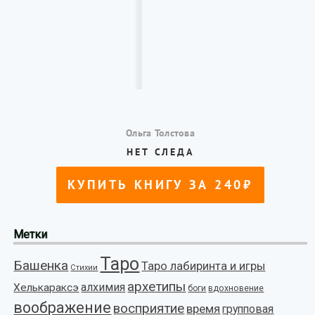
Метки
Таро
Башенка
Таро лабиринта и игры
Стихии
архетипы
алхимия
Хелькараксэ
боги
вдохновение
воображение
восприятие
время
групповая