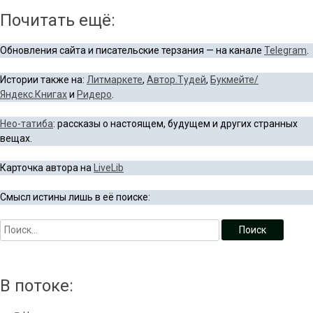
Почитать ещё:
Обновления сайта и писательские терзания — на канале
Telegram
.
Истории также на:
Литмаркете
,
Автор.Тудей
,
Букмейте/
Яндекс.Книгах
и
Ридеро
.
Нео-татиба
: рассказы о настоящем, будущем и других странных
вещах.
Карточка автора на
LiveLib
Смысл истины лишь в её поиске:
В потоке: