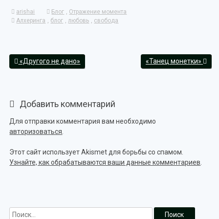
arishai
Блог
,
Отражение момента
Алхеринга
,
блог
,
любовь
,
свобода
«Другого не дано»
«Танец монетки»
Добавить комментарий
Для отправки комментария вам необходимо
авторизоваться
.
Этот сайт использует Akismet для борьбы со спамом.
Узнайте, как обрабатываются ваши данные комментариев
.