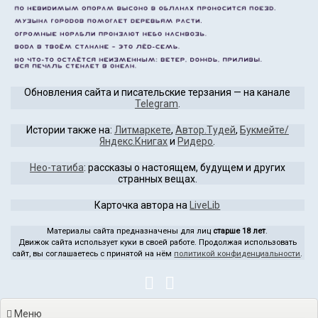
Перейти
к
содержимому
Обновления сайта и писательские терзания — на канале
Telegram
.
Истории также на:
Литмаркете
,
Автор.Тудей
,
Букмейте/
Яндекс.Книгах
и
Ридеро
.
Нео-татиба
: рассказы о настоящем, будущем и других
странных вещах.
Карточка автора на
LiveLib
Материалы сайта предназначены для лиц
старше 18 лет
.
Движок сайта использует куки в своей работе. Продолжая использовать
сайт, вы соглашаетесь с принятой на нём
политикой конфиденциальности
.
Меню