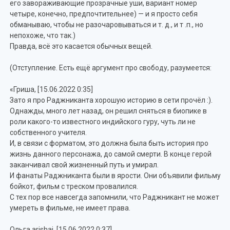
его завораживающие прозрачные уши, вариант номер
четыре, конечно, предпочтительнее) — и я просто себя
обманываю, чтобы не разочаровываться и т. д., и т .п., но
непохоже, что так.)
Правда, всё это касается обычных вещей.
(Отступление. Есть ещё аргумент про свободу, разумеется:
«Гриша, [15.06.2022 0:35]
Зато я про Раджниканта хорошую историю в сети прочёл :).
Однажды, много лет назад, он решил сняться в биопике в
роли какого-то известного индийского гуру, чуть ли не
собственного учителя.
И, в связи с форматом, это должна была быть история про
жизнь данного персонажа, до самой смерти. В конце герой
заканчивал свой жизненный путь и умирал.
И фанаты Раджниканта были в ярости. Они объявили фильму
бойкот, фильм с треском провалился.
С тех пор все навсегда запомнили, что Раджникант не может
умереть в фильме, не имеет права.
Ольга arishai, [15.06.2022 0:37]