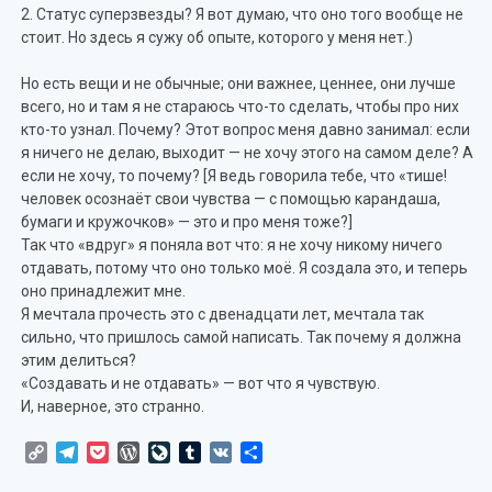
2. Статус суперзвезды? Я вот думаю, что оно того вообще не
стоит. Но здесь я сужу об опыте, которого у меня нет.)
Но есть вещи и не обычные; они важнее, ценнее, они лучше
всего, но и там я не стараюсь что-то сделать, чтобы про них
кто-то узнал. Почему? Этот вопрос меня давно занимал: если
я ничего не делаю, выходит — не хочу этого на самом деле? А
если не хочу, то почему? [Я ведь говорила тебе, что «тише!
человек осознаёт свои чувства — с помощью карандаша,
бумаги и кружочков» — это и про меня тоже?]
Так что «вдруг» я поняла вот что: я не хочу никому ничего
отдавать, потому что оно только моё. Я создала это, и теперь
оно принадлежит мне.
Я мечтала прочесть это с двенадцати лет, мечтала так
сильно, что пришлось самой написать. Так почему я должна
этим делиться?
«Создавать и не отдавать» — вот что я чувствую.
И, наверное, это странно.
Copy
Telegram
Pocket
WordPress
LiveJournal
Tumblr
VK
Отправить
Link