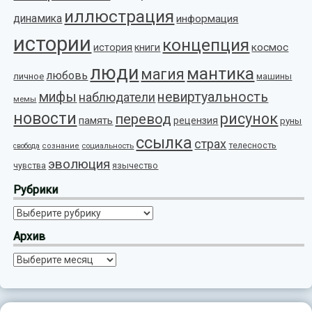
иллюстрация
динамика
информация
истории
концепция
космос
история
книги
люди
мантика
магия
любовь
личное
машины
мифы
невиртуальность
наблюдатели
мемы
новости
рисунок
перевод
память
рецензия
руны
ссылка
страх
телесность
социальность
свобода
сознание
эволюция
язычество
чувства
Рубрики
Рубрики
Архив
Архив