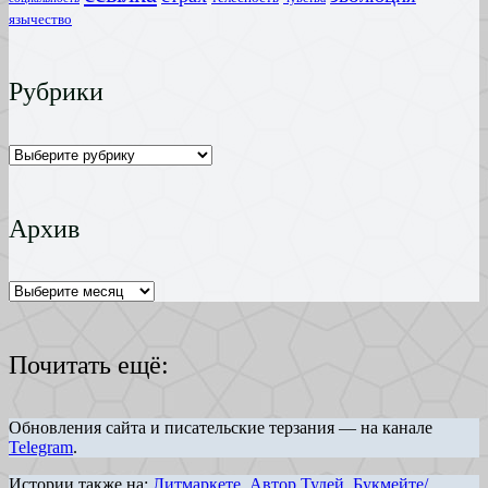
язычество
Рубрики
Рубрики
Архив
Архив
Почитать ещё:
Обновления сайта и писательские терзания — на канале
Telegram
.
Истории также на:
Литмаркете
,
Автор.Тудей
,
Букмейте/