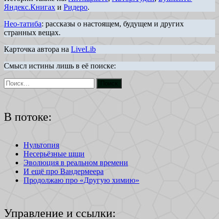
Яндекс.Книгах
и
Ридеро
.
Нео-татиба
: рассказы о настоящем, будущем и других
странных вещах.
Карточка автора на
LiveLib
Смысл истины лишь в её поиске:
В потоке:
Нультопия
Несерьёзные щщи
Эволюция в реальном времени
И ещё про Вандермеера
Продолжаю про «Другую химию»
Управление и ссылки: