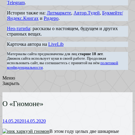
Telegram
.
Истории также на:
Литмаркете
,
Автор.Тудей
,
Букмейте/
Яндекс.Книгах
и
Ридеро
.
Нео-татиба
: рассказы о настоящем, будущем и других
странных вещах.
Карточка автора на
LiveLib
Материалы сайта предназначены для лиц
старше 18 лет
.
Движок сайта использует куки в своей работе. Продолжая
использовать сайт, вы соглашаетесь с принятой на нём
политикой
конфиденциальности
.
Меню
Закрыть
О «Гномоне»
14.05.2020
14.05.2020
В этом году целых две шикарные