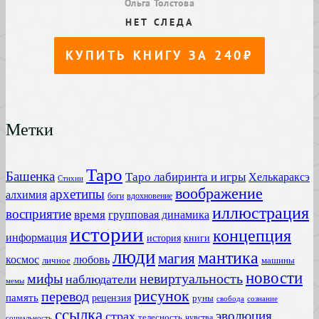
Метки
Таро
Башенка
Таро лабиринта и игры
Хелькараксэ
Стихии
воображение
архетипы
алхимия
боги
вдохновение
иллюстрация
восприятие
время
групповая динамика
истории
концепция
информация
история
книги
люди
мантика
магия
любовь
космос
личное
машины
новости
мифы
невиртуальность
наблюдатели
мемы
рисунок
перевод
память
рецензия
руны
сознание
свобода
ссылка
эволюция
страх
телесность
чувства
социальность