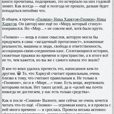
книги прочитаны, подозреваю, это исчерпало на них годовой
лимит. Как всегда — ещё и полгода не прошло, дальше будет
попадаться непойми что.
В общем, я прочла
«Гномон» Ника Харкуэя
«Гномон» Ника
Харкуэя
. Он (автор) мне ещё по «Миру, который сгинул»
понравился. Но «Мир…» не совсем моё, хотя было круто.
«Гномон» — вещь в плане смыслов, которую могла бы
придумать я сама: «загадочный протагонист», вложенные
реальности, машины и люди, свобода и ответственность,
ассоциации-связи-соединения-хаос. Сплетающиеся истории,
сюжетные прыжки во времени и пространстве, а в итоге всё
не то, чем кажется, но вы же с самого начала это знали?
В кое-то веки удалось прочесть это, написанное кем-то
другим. 😀 То, что Харкуэй считает правильным, очень
близко к тому, что считают правильным я. Не только в
«Гномоне», но и в «Мире…» тоже. Есть вещи, жертвовать
которыми нельзя. Нет таких целей, да и «целей мы почти
никогда не достигаем, у нас есть только средства».
Как и после «Сияния» Валенте, мне сейчас не очень хочется
читать что-то ещё. «Гномон» — огромная книга, и я провела с
ней много времени — и срослась. Провела весьма активно: