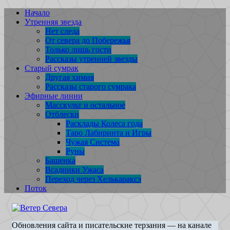
Перейти
Начало
к
Утренняя звезда
содержимому
Нет следа
От севера до Побережья
Только лишь гости
Рассказы утренней звезды
Старый сумрак
Другая химия
Рассказы старого сумрака
Эфирные линии
Масскульт и остальное
Отблески
Расклады Колеса года
Таро Лабиринта и Игры
Чужая Система
Руны
Башенка
Всадники Ужаса
Переход через Хелькараксэ
Поток
Обновления сайта и писательские терзания — на канале