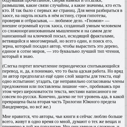
обдумывая прочитанное, сверяя намёки и отсылки,
размышляя, какие связи случайны, а какие значимы, кто есть
кто. И так было с первых же страниц. Для меня разбираться в
хаосе, на ощупь искать в нём истину, строя гипотезы,
проверяя и отбрасывая, — любимое дело. «Гномон» —
внешне огромный кусок хаоса, созданный умным человеком
со сложноорганизованным мышлением и на самом деле
нанизанный на ключевой посыл, исходящий фракталами,
ветвящийся и многомерный, но всего один, и поиск его,
зерна, который посадил автор, чтобы вырастить это дерево,
единое в сотне миров, — это буквально лучший тип чтения,
который я знаю.
(Слегка портит впечатление периодически спотыкающийся
перевод, и, да, я понимаю, что то была адская работа. Но вряд
ли автор предполагал ещё один слой защиты для текста, ещё
одно испытание: угадать, где неправильно согласованы члены
предложения или поставлены лишние «не», пробиваясь при
этом через шероховатости текста, местами написанного не
совсем по-русски. Конечно, далеко не тот уровень ада, в какой
превращена была вторая часть Трилогии Южного предела
Вандермеера, но всё же.)
Мне нравится, что авторы, чьи книги я сейчас люблю больше
всего, живут в одно время со мной, думают о тех же вещах и
примерно в той же парадигме. Что они умные и сложные, и