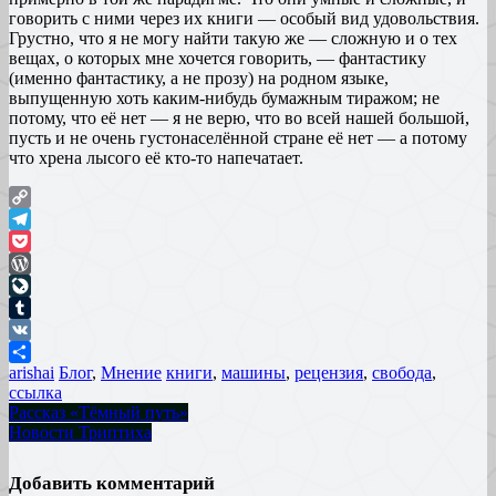
говорить с ними через их книги — особый вид удовольствия.
Грустно, что я не могу найти такую же — сложную и о тех
вещах, о которых мне хочется говорить, — фантастику
(именно фантастику, а не прозу) на родном языке,
выпущенную хоть каким-нибудь бумажным тиражом; не
потому, что её нет — я не верю, что во всей нашей большой,
пусть и не очень густонаселённой стране её нет — а потому
что хрена лысого её кто-то напечатает.
Copy
Link
Telegram
Pocket
WordPress
LiveJournal
Tumblr
VK
arishai
Блог
,
Мнение
книги
,
машины
,
рецензия
,
свобода
,
Отправить
ссылка
Рассказ «Тёмный путь»
Новости Триптиха
Добавить комментарий