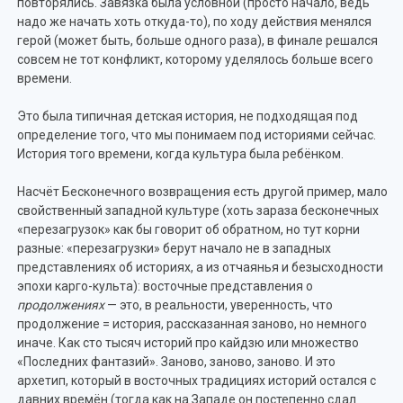
повторялись. Завязка была условной (просто начало, ведь
надо же начать хоть откуда-то), по ходу действия менялся
герой (может быть, больше одного раза), в финале решался
совсем не тот конфликт, которому уделялось больше всего
времени.
Это была типичная детская история, не подходящая под
определение того, что мы понимаем под историями сейчас.
История того времени, когда культура была ребёнком.
Насчёт Бесконечного возвращения есть другой пример, мало
свойственный западной культуре (хоть зараза бесконечных
«перезагрузок» как бы говорит об обратном, но тут корни
разные: «перезагрузки» берут начало не в западных
представлениях об историях, а из отчаянья и безысходности
эпохи карго-культа): восточные представления о
продолжениях
— это, в реальности, уверенность, что
продолжение = история, рассказанная заново, но немного
иначе. Как сто тысяч историй про кайдзю или множество
«Последних фантазий». Заново, заново, заново. И это
архетип, который в восточных традициях историй остался с
давних времён (тогда как на Западе он постепенно сдал