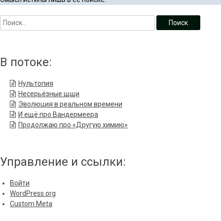
В потоке:
Нультопия
Несерьёзные щщи
Эволюция в реальном времени
И ещё про Вандермеера
Продолжаю про «Другую химию»
Управление и ссылки:
Войти
WordPress.org
Custom Meta