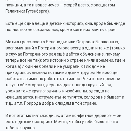
позиции, а то и вовсе исчез — скорей всего, с расцветом
Галактики Гутенберга).
Есть ещё одна вещь в детских историях, она, вроде бы, нигде
полностью не сохранилась, кроме как в них: мечты о рае.
Мотивы рассказов о Беловодьи или Островах Блаженных,
воспоминаний о Потерянном рае всегда одни и те же (только
в случае Потерянного рая ещё даётся объяснение, почему
теперь всё не так): это истории о стране и/или времени, где и
когда а) люди не болели и не умирали, б) людям не
приходилось выживать таким адским трудом. Не вообще
работать, а именно работать на износ. Реки в том времени
текут в обе стороны, деревья дают плоды круглый год,
урожаи тоже круглогодичны и изобильны, одежда не
изнашивается, инструменты не тупятся, холодов не бывает и
т.д., и т.п. Природа добра к людям в той стране.
И вот этот мотив: «входишь, а там конфетное дерево!» — он
есть в детских историях. Мечты, чтобы у тебя было то, что
тебе так нужно.