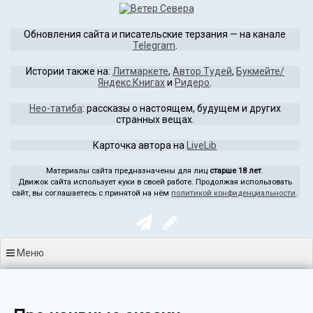
Перейти
к
Обновления сайта и писательские терзания — на канале
содержимому
Telegram
.
Истории также на:
Литмаркете
,
Автор.Тудей
,
Букмейте/
Яндекс.Книгах
и
Ридеро
.
Нео-татиба
: рассказы о настоящем, будущем и других
странных вещах.
Карточка автора на
LiveLib
Материалы сайта предназначены для лиц
старше 18 лет
.
Движок сайта использует куки в своей работе. Продолжая использовать
сайт, вы соглашаетесь с принятой на нём
политикой конфиденциальности
.
Меню