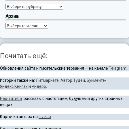
Рубрики
Архив
Архив
Почитать ещё:
Обновления сайта и писательские терзания — на канале
Telegram
.
Истории также на:
Литмаркете
,
Автор.Тудей
,
Букмейте/
Яндекс.Книгах
и
Ридеро
.
Нео-татиба
: рассказы о настоящем, будущем и других странных
вещах.
Карточка автора на
LiveLib
Смысл истины лишь в её поиске: