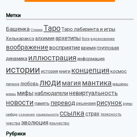
Метки
Таро
Башенка
Таро лабиринта и игры
Стихии
архетипы
алхимия
Хелькараксэ
боги
вдохновение
воображение
восприятие
время
групповая
иллюстрация
динамика
информация
истории
концепция
космос
история
книги
люди
мантика
магия
любовь
личное
машины
мифы
невиртуальность
наблюдатели
мемы
новости
рисунок
перевод
память
рецензия
руны
ссылка
страх
телесность
социальность
свобода
сознание
эволюция
язычество
чувства
Рубрики