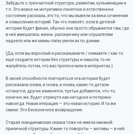
Забудьте о трёхчастной структуре, развитии, кульминации и
т.п. Это вовсе не интуитивно понятное и естественное
состояние рассказа, это то, что мы вывели за века сочинения
и осмысления историй. Так что повезёт, если в детской
истории будет финал, обычно она просто обрывается там, где
в неё вмешалась жизнь: рассказчику или слушателям
надоело или же мамы-папы увели их по домам.
(Да, если вы взрослый и рассказываете / снимаете / как-то
ещё создаёте истории без структуры и смысла, то не
жалуйтесь потом, что вас пропесочили в интернетах.)
В своей способности повторяться эта история будет
рассказана снова, и снова, и снова, какие-то детали
останутся, другие изменятся, третьи добавятся, что-то,
конечно же, будет отринуто как негодное и потеряно
навсегда. Новая итерация — это новая история. И та же
самая. Это Бесконечное возвращение.
Старая скандинавская сказка тоже не имела никакой
приличной структуры. Какие-то повороты — мотивы — в ней