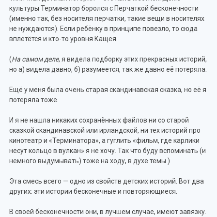
культуры Терминатор боролся с Перчаткой бесконечности
(именно так, без носителя перчатки, такие вещи в носителях
не нуждаются). Если ребёнку в принципе повезло, то сюда
вплетётся и кто-то уровня Кащея.
(
На самом деле
, я видела подборку этих прекрасных историй,
но а) видела давно, б) разумеется, так же давно её потеряла.
Ещё у меня была очень старая скандинавская сказка, но её я
потеряла тоже.
И я не нашла никаких сохранённых файлов ни со старой
сказкой скандинавской или ирландской, ни тех историй про
кинотеатр и «Терминатора», а гуглить «фильм, где карлики
несут кольцо в вулкан» я не хочу. Так что буду вспоминать (и
немного выдумывать) тоже на ходу, в духе темы.)
Эта смесь всего — одно из свойств детских историй. Вот два
других: эти истории бесконечные и повторяющиеся.
В своей бесконечности они, в лучшем случае, имеют завязку.