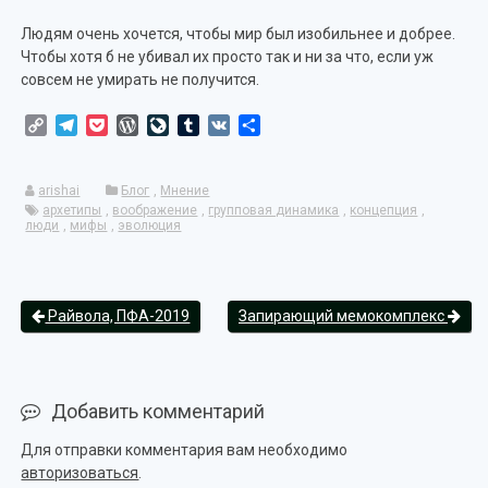
Людям очень хочется, чтобы мир был изобильнее и добрее.
Чтобы хотя б не убивал их просто так и ни за что, если уж
совсем не умирать не получится.
Copy
Telegram
Pocket
WordPress
LiveJournal
Tumblr
VK
Отправить
Link
arishai
Блог
,
Мнение
архетипы
,
воображение
,
групповая динамика
,
концепция
,
люди
,
мифы
,
эволюция
Райвола, ПФА-2019
Запирающий мемокомплекс
Добавить комментарий
Для отправки комментария вам необходимо
авторизоваться
.