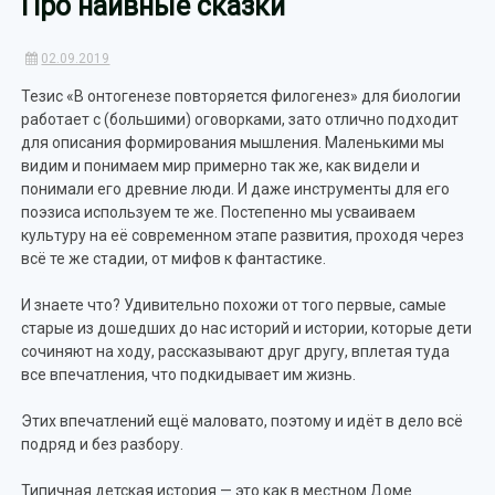
Про наивные сказки
02.09.2019
Тезис «В онтогенезе повторяется филогенез» для биологии
работает с (большими) оговорками, зато отлично подходит
для описания формирования мышления. Маленькими мы
видим и понимаем мир примерно так же, как видели и
понимали его древние люди. И даже инструменты для его
поэзиса используем те же. Постепенно мы усваиваем
культуру на её современном этапе развития, проходя через
всё те же стадии, от мифов к фантастике.
И знаете что? Удивительно похожи от того первые, самые
старые из дошедших до нас историй и истории, которые дети
сочиняют на ходу, рассказывают друг другу, вплетая туда
все впечатления, что подкидывает им жизнь.
Этих впечатлений ещё маловато, поэтому и идёт в дело всё
подряд и без разбору.
Типичная детская история — это как в местном Доме