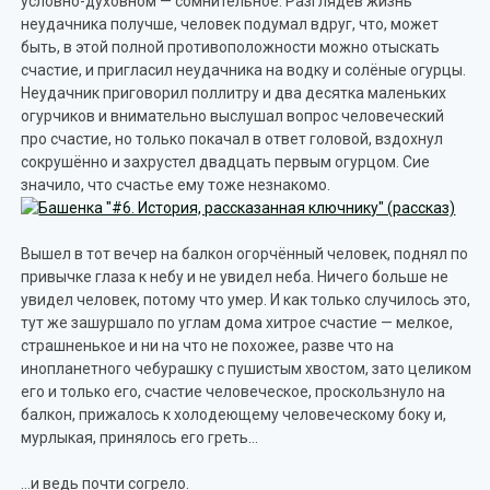
условно-духовном — сомнительное. Разглядев жизнь
неудачника получше, человек подумал вдруг, что, может
быть, в этой полной противоположности можно отыскать
счастие, и пригласил неудачника на водку и солёные огурцы.
Неудачник приговорил поллитру и два десятка маленьких
огурчиков и внимательно выслушал вопрос человеческий
про счастие, но только покачал в ответ головой, вздохнул
сокрушённо и захрустел двадцать первым огурцом. Сие
значило, что счастье ему тоже незнакомо.
Вышел в тот вечер на балкон огорчённый человек, поднял по
привычке глаза к небу и не увидел неба. Ничего больше не
увидел человек, потому что умер. И как только случилось это,
тут же зашуршало по углам дома хитрое счастие — мелкое,
страшненькое и ни на что не похожее, разве что на
инопланетного чебурашку с пушистым хвостом, зато целиком
его и только его, счастие человеческое, проскользнуло на
балкон, прижалось к холодеющему человеческому боку и,
мурлыкая, принялось его греть…
…и ведь почти согрело.