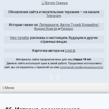
Перейти
к
Обновления сайта и писательские терзания — на канале
содержимому
Telegram
.
Истории также на:
Литмаркете
,
Автор.Тудей
,
Букмейте/
Яндекс.Книгах
и
Ридеро
.
Нео-татиба
: рассказы о настоящем, будущем и других
странных вещах.
Карточка автора на
LiveLib
Материалы сайта предназначены для лиц
старше 18 лет
.
Движок сайта использует куки в своей работе. Продолжая использовать
сайт, вы соглашаетесь с принятой на нём
политикой конфиденциальности
.
Меню