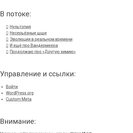
В потоке:
Нультопия
Несерьёзные щщи
Эволюция в реальном времени
И ещё про Вандермеера
Продолжаю про «Другую химию»
Управление и ссылки:
Войти
WordPress.org
Custom Meta
Внимание: