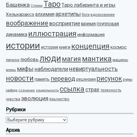
Таро
Башенка
Таро лабиринта и игры
Стихии
архетипы
алхимия
Хелькараксэ
боги
вдохновение
воображение
восприятие
время
групповая
иллюстрация
динамика
информация
истории
концепция
космос
история
книги
люди
мантика
магия
любовь
личное
машины
мифы
невиртуальность
наблюдатели
мемы
новости
рисунок
перевод
память
рецензия
руны
ссылка
страх
телесность
социальность
свобода
сознание
эволюция
язычество
чувства
Рубрики
Рубрики
Архив