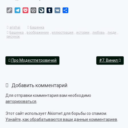
Copy
Telegram
Pocket
WordPress
LiveJournal
Tumblr
VK
Отправить
Link
arishai
Башенка
Башенка
,
воображение
,
иллюстрация
,
истории
,
любовь
,
люди
,
рисунок
Про Модестпетровичей
#7. Винил
Добавить комментарий
Для отправки комментария вам необходимо
авторизоваться
.
Этот сайт использует Akismet для борьбы со спамом.
Узнайте, как обрабатываются ваши данные комментариев
.