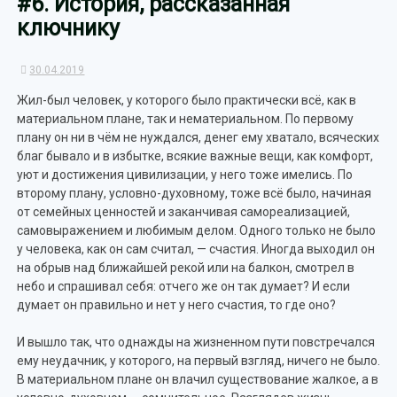
#6. История, рассказанная
ключнику
30.04.2019
Жил-был человек, у которого было практически всё, как в
материальном плане, так и нематериальном. По первому
плану он ни в чём не нуждался, денег ему хватало, всяческих
благ бывало и в избытке, всякие важные вещи, как комфорт,
уют и достижения цивилизации, у него тоже имелись. По
второму плану, условно-духовному, тоже всё было, начиная
от семейных ценностей и заканчивая самореализацией,
самовыражением и любимым делом. Одного только не было
у человека, как он сам считал, — счастия. Иногда выходил он
на обрыв над ближайшей рекой или на балкон, смотрел в
небо и спрашивал себя: отчего же он так думает? И если
думает он правильно и нет у него счастия, то где оно?
И вышло так, что однажды на жизненном пути повстречался
ему неудачник, у которого, на первый взгляд, ничего не было.
В материальном плане он влачил существование жалкое, а в