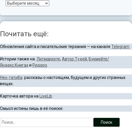
Архив
Почитать ещё:
Обновления сайта и писательские терзания — на канале
Telegram
.
Истории также на:
Литмаркете
,
Автор.Тудей
,
Букмейте/
Яндекс.Книгах
и
Ридеро
.
Нео-татиба
: рассказы о настоящем, будущем и других странных
вещах.
Карточка автора на
LiveLib
Смысл истины лишь в её поиске: