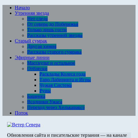
Перейти
Начало
к
Утренняя звезда
содержимому
Нет следа
От севера до Побережья
Только лишь гости
Рассказы утренней звезды
Старый сумрак
Другая химия
Рассказы старого сумрака
Эфирные линии
Масскульт и остальное
Отблески
Расклады Колеса года
Таро Лабиринта и Игры
Чужая Система
Руны
Башенка
Всадники Ужаса
Переход через Хелькараксэ
Поток
Обновления сайта и писательские терзания — на канале