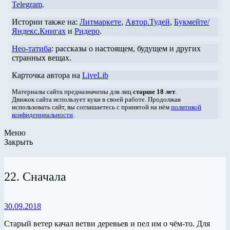
Telegram
.
Истории также на:
Литмаркете
,
Автор.Тудей
,
Букмейте/
Яндекс.Книгах
и
Ридеро
.
Нео-татиба
: рассказы о настоящем, будущем и других
странных вещах.
Карточка автора на
LiveLib
Материалы сайта предназначены для лиц
старше 18 лет
.
Движок сайта использует куки в своей работе. Продолжая
использовать сайт, вы соглашаетесь с принятой на нём
политикой
конфиденциальности
.
Меню
Закрыть
22. Сначала
30.09.2018
Старый ветер качал ветви деревьев и пел им о чём-то. Для