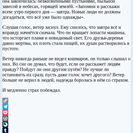
она закончилась: безжизненными пустынями, пыльной
завесой в небесах, горящей землёй. «Запомни и расскажи
всем: утро первого дня — завтра. Новые люди не должны
догадаться, что всё уже было однажды».
Слушая голос, ветер заснул. Ему снилось, что завтра всё и
вправду начнётся сначала. Что он вращает лопасти машины,
что исторгает пламя и невидимый свет. Его друзья-деревья
давно мертвы, их плоть стала пищей, их души растворились в
пустоте.
Ветер никогда раньше не видел кошмаров, он только слышал о
них. Во сне он думал, что будет, если он расскажет людям
правду? Пойдут ли они другим путём? Не лучше ли
остановить их сразу, пусть даже голос хочет другого? Ветер
больше не верил в людей, надежда боролась в нём со страхом.
И медленно страх побеждал.
Copy
Link
Telegram
Pocket
WordPress
LiveJournal