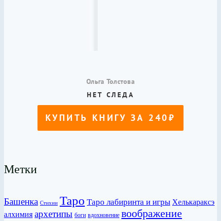
Метки
Таро
Башенка
Таро лабиринта и игры
Хелькараксэ
Стихии
воображение
архетипы
алхимия
боги
вдохновение