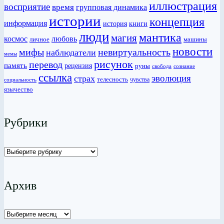
иллюстрация
восприятие
время
групповая динамика
истории
концепция
информация
история
книги
люди
мантика
магия
любовь
космос
личное
машины
новости
мифы
невиртуальность
наблюдатели
мемы
рисунок
перевод
память
рецензия
руны
сознание
свобода
ссылка
эволюция
страх
телесность
чувства
социальность
язычество
Рубрики
Рубрики
Архив
Архив