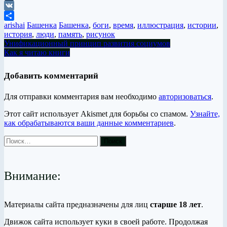
Tumblr
VK
arishai
Башенка
Башенка
,
боги
,
время
,
иллюстрация
,
истории
,
Отправить
история
,
люди
,
память
,
рисунок
Унификационный принцип развития социумов
Как я читаю книги
Добавить комментарий
Для отправки комментария вам необходимо
авторизоваться
.
Этот сайт использует Akismet для борьбы со спамом.
Узнайте,
как обрабатываются ваши данные комментариев
.
Внимание:
Материалы сайта предназначены для лиц
старше 18 лет
.
Движок сайта использует куки в своей работе. Продолжая