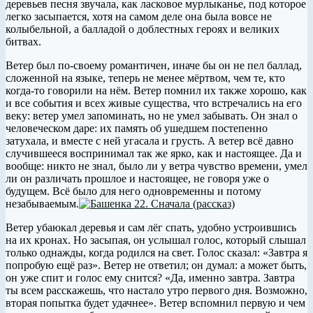
деревьев песня звучала, как ласковое мурлыканье, под которое
легко засыпается, хотя на самом деле она была вовсе не
колыбельной, а балладой о доблестных героях и великих
битвах.
Ветер был по-своему романтичен, иначе бы он не пел баллад,
сложенной на языке, теперь не менее мёртвом, чем те, кто
когда-то говорили на нём. Ветер помнил их также хорошо, как
и все события и всех живые существа, что встречались на его
веку: ветер умел запоминать, но не умел забывать. Он знал о
человеческом даре: их память об ушедшем постепенно
затухала, и вместе с ней угасала и грусть. А ветер всё давно
случившееся воспринимал так же ярко, как и настоящее. Да и
вообще: никто не знал, было ли у ветра чувство времени, умел
ли он различать прошлое и настоящее, не говоря уже о
будущем. Всё было для него одновременны и потому
незабываемым.
Ветер убаюкал деревья и сам лёг спать, удобно устроившись
на их кронах. Но засыпая, он услышал голос, который слышал
только однажды, когда родился на свет. Голос сказал: «Завтра я
попробую ещё раз». Ветер не ответил; он думал: а может быть,
он уже спит и голос ему снится? «Да, именно завтра. Завтра
ты всем расскажешь, что настало утро первого дня. Возможно,
вторая попытка будет удачнее». Ветер вспомнил первую и чем