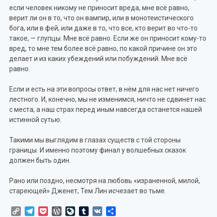
если человек никому не приносит вреда, мне всё равно,
верит ли он в то, что он вампир, или в монотеистического
бога, или в фей, или даже в то, что все, кто верит во что-то
такое, — глупцы. Мне всё равно. Если же он приносит кому-то
вред, то мне тем более всё равно, по какой причине он это
делает и из каких убеждений или побуждений. Мне всё
равно.
Если и есть на эти вопросы ответ, в нём для нас нет ничего
лестного. И, конечно, мы не изменимся, ничто не сдвинет нас
с места, а наш страх перед иным навсегда останется нашей
истинной сутью.
Такими мы выглядим в глазах существ с той стороны
границы. И именно поэтому финал у волшебных сказок
должен быть один.
Рано или поздно, несмотря на любовь «израненной, милой,
стареющей» Дженет, Тем Лин исчезает во тьме.
Copy
Telegram
Pocket
WordPress
LiveJournal
Tumblr
VK
Отправить