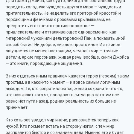
Для Грэма Джойса, как будто, никогда не составляло труда
передать холодную чуждость другого мира — чуждость и
притягательность. Не наделить его приторной красотой и
порхающими феечками с розовыми крылышками, не
превратить его в нечто противоположное —
привлекательное и отталкивающее одновременно, как
гигеровский чужой или дельторовский Пан, а показать иной
способ бытия. Ни доброе, ни злое, просто иное. И это иное
ощущается не менее настоящим, чем наш мир — точные
детали, яркие персонажи, живая речь; вообще, книги Джойса
— это книги, порождающие ощущения.
В них отдаться иным правилам кажется герою (героям) таким
простым, а в какой-то момент — и вовсе самым логичным
выходом. Те, кто сопротивляются, желая сохранить что-то,
что называют «это я», попадают в ситуацию пата: им всё
равно нет пути назад, родная реальность их больше не
принимает.
Кто хоть раз увидел мир иначе, распознаётся теперь как
чужой. Кто посмеет встать на сторону изгоя, с тем мир
расправится быстро и со знанием дела. Именно это и будет