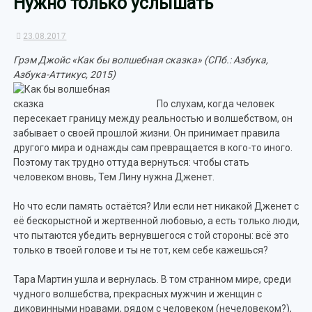
Нужно только услышать
23.08.2017
Грэм Джойс «Как бы волшебная сказка» (СПб.: Азбука,
Азбука-Аттикус, 2015)
По слухам, когда человек
пересекает границу между реальностью и волшебством, он
забывает о своей прошлой жизни. Он принимает правила
другого мира и однажды сам превращается в кого-то иного.
Поэтому так трудно оттуда вернуться: чтобы стать
человеком вновь, Тем Лину нужна Дженет.
Но что если память остаётся? Или если нет никакой Дженет с
её бескорыстной и жертвенной любовью, а есть только люди,
что пытаются убедить вернувшегося с той стороны: всё это
только в твоей голове и ты не тот, кем себе кажешься?
Тара Мартин ушла и вернулась. В том странном мире, среди
чудного волшебства, прекрасных мужчин и женщин с
диковинными нравами, рядом с человеком (нечеловеком?),