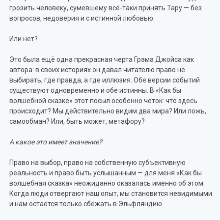
грозить человеку, сумевшему всё-таки принять Тару — без
вопросов, недоверия и с истинной любовью.
Или нет?
Это была ещё одна прекрасная черта Грэма Джойса как
автора: в своих историях он давал читателю право не
выбирать, где правда, а где иллюзия. Обе версии событий
существуют одновременно и обе истинны. В «Как бы
волшебной сказке» этот посыл особенно чёток: что здесь
происходит? Мы действительно видим два мира? Или ложь,
самообман? Или, быть может, метафору?
А какое это имеет значение?
Право на выбор, право на собственную субъективную
реальность и право быть услышанным — для меня «Как бы
волшебная сказка» неожиданно оказалась именно об этом.
Когда люди отвергают наш опыт, мы становится невидимыми
и нам остаётся только сбежать в Эльфляндию.