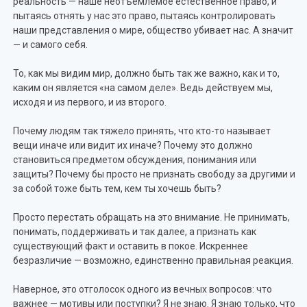
реальность — наше неотъемлемое естественное право, и
пытаясь отнять у нас это право, пытаясь контролировать
наши представления о мире, общество убивает нас. А значит
— и самого себя.
То, как мы видим мир, должно быть так же важно, как и то,
каким он является «на самом деле». Ведь действуем мы,
исходя и из первого, и из второго.
Почему людям так тяжело принять, что кто-то называет
вещи иначе или видит их иначе? Почему это должно
становиться предметом обсуждения, понимания или
защиты? Почему бы просто не признать свободу за другими и
за собой тоже быть тем, кем ты хочешь быть?
Просто перестать обращать на это внимание. Не принимать,
понимать, поддерживать и так далее, а признать как
существующий факт и оставить в покое. Искреннее
безразличие — возможно, единственно правильная реакция.
Наверное, это отголосок одного из вечных вопросов: что
важнее — мотивы или поступки? Я не знаю. Я знаю только, что