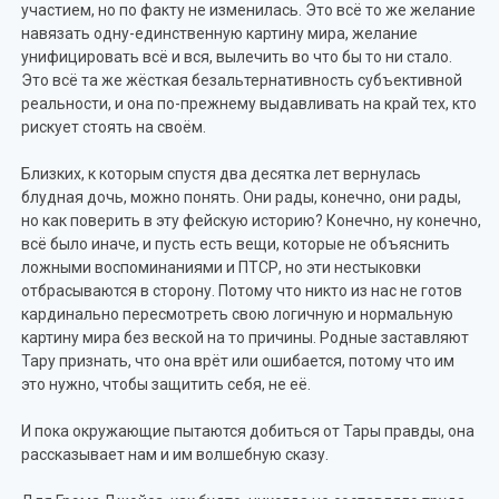
участием, но по факту не изменилась. Это всё то же желание
навязать одну-единственную картину мира, желание
унифицировать всё и вся, вылечить во что бы то ни стало.
Это всё та же жёсткая безальтернативность субъективной
реальности, и она по-прежнему выдавливать на край тех, кто
рискует стоять на своём.
Близких, к которым спустя два десятка лет вернулась
блудная дочь, можно понять. Они рады, конечно, они рады,
но как поверить в эту фейскую историю? Конечно, ну конечно,
всё было иначе, и пусть есть вещи, которые не объяснить
ложными воспоминаниями и ПТСР, но эти нестыковки
отбрасываются в сторону. Потому что никто из нас не готов
кардинально пересмотреть свою логичную и нормальную
картину мира без веской на то причины. Родные заставляют
Тару признать, что она врёт или ошибается, потому что им
это нужно, чтобы защитить себя, не её.
И пока окружающие пытаются добиться от Тары правды, она
рассказывает нам и им волшебную сказу.