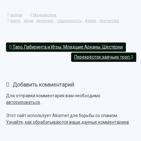
Link
arishai
Медиаволна
книги
,
люди
,
рецензия
,
социальность
,
фейри
,
язычество
Таро Лабиринта и Игры. Младшие Арканы. Шестёрки
Перекрёсток заячьих троп
Добавить комментарий
Для отправки комментария вам необходимо
авторизоваться
.
Этот сайт использует Akismet для борьбы со спамом.
Узнайте, как обрабатываются ваши данные комментариев
.