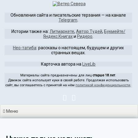
Перейти
к
Обновления сайта и писательские терзания — на канале
содержимому
Telegram
.
Истории также на:
Литмаркете
,
Автор.Тудей
,
Букмейте/
Яндекс.Книгах
и
Ридеро
.
Нео-татиба
: рассказы о настоящем, будущем и других
странных вещах.
Карточка автора на
LiveLib
Материалы сайта предназначены для лиц
старше 18 лет
.
Движок сайта использует куки в своей работе. Продолжая использовать
сайт, вы соглашаетесь с принятой на нём
политикой конфиденциальности
.
Меню