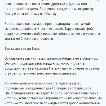
возжелавшим её всем своим древним сердцем, она не
потеряла образ дома. Вернулась к родителям, старшему
брату и оставленному любимому.
Вот только в нашем мире прошло двадцать лет, а май
сменился декабрём. И тот, кто завлёк Тару в страну фей,
вернулся вместе с ней и вовсе не собирается её отпускать, а
значит её близкие в опасности.
Так думает сама Тара.
Остальные всеми силами пытаются убедить её в обратном.
Они хотят услышать настоящую историю — о секте,
бродяжничестве и насилии. Не понимая, что через это сами
становятся психологическими насильниками.
Конечно, времена изменились, теперь в сказки о
подкидышах, украденных детях, людях, заблудивших в
Эльфляндии, никто не верит. Если ты рассказываешь такие
истории, тебя больше не отправляют на шоковую терапию, но
и только-то. Жестокость прикидывается доброжелательным