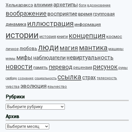
архетипы
алхимия
Хелькараксэ
боги
вдохновение
воображение
восприятие
время
групповая
иллюстрация
динамика
информация
истории
концепция
космос
история
книги
люди
мантика
магия
любовь
личное
машины
мифы
невиртуальность
наблюдатели
мемы
новости
рисунок
перевод
память
рецензия
руны
ссылка
страх
телесность
социальность
свобода
сознание
эволюция
язычество
чувства
Рубрики
Рубрики
Архив
Архив