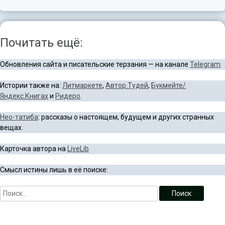
Почитать ещё:
Обновления сайта и писательские терзания — на канале
Telegram
.
Истории также на:
Литмаркете
,
Автор.Тудей
,
Букмейте/
Яндекс.Книгах
и
Ридеро
.
Нео-татиба
: рассказы о настоящем, будущем и других странных
вещах.
Карточка автора на
LiveLib
Смысл истины лишь в её поиске: