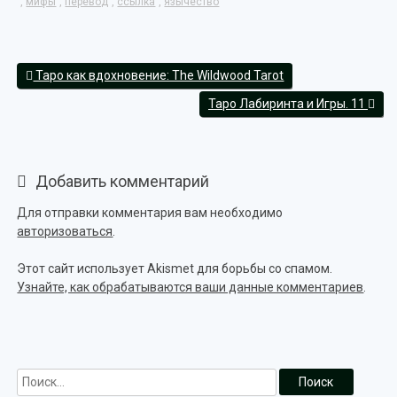
,
мифы
,
перевод
,
ссылка
,
язычество
Таро как вдохновение: The Wildwood Tarot
Таро Лабиринта и Игры. 11
Добавить комментарий
Для отправки комментария вам необходимо
авторизоваться
.
Этот сайт использует Akismet для борьбы со спамом.
Узнайте, как обрабатываются ваши данные комментариев
.