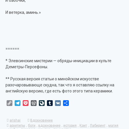
И бабочки,
И ветерка, аминь.»
======
* Элевсинские мистерии — обряды-инициации в культе
Деметры-Персефоны.
** Русская версия статьи о минойском искусстве
разочаровывающе скудна, так что я оставляю ссылку на
английскую версию, где есть фото этого типа керамики.
Copy
Telegram
Pocket
WordPress
LiveJournal
Tumblr
VK
Отправить
Link
arishai
Вдохновение
архетипы
,
боги
,
вдохновение
,
история
,
Крит
,
Лабиринт
,
магия