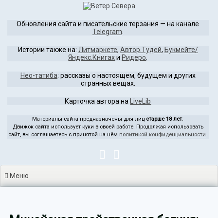
Перейти
к
Обновления сайта и писательские терзания — на канале
содержимому
Telegram
.
Истории также на:
Литмаркете
,
Автор.Тудей
,
Букмейте/
Яндекс.Книгах
и
Ридеро
.
Нео-татиба
: рассказы о настоящем, будущем и других
странных вещах.
Карточка автора на
LiveLib
Материалы сайта предназначены для лиц
старше 18 лет
.
Движок сайта использует куки в своей работе. Продолжая использовать
сайт, вы соглашаетесь с принятой на нём
политикой конфиденциальности
.
Меню