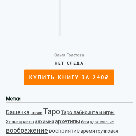
Метки
Таро
Башенка
Таро лабиринта и игры
Стихии
архетипы
алхимия
Хелькараксэ
боги
вдохновение
воображение
восприятие
время
групповая