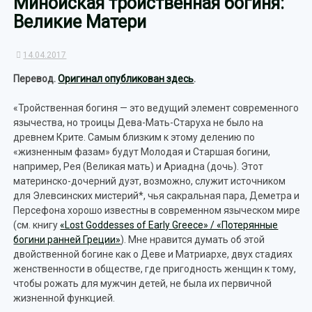
Минойская тройственная богиня:
Великие Матери
14.04.2017
Перевод.
Оригинал опубликован здесь
.
«Тройственная богиня — это ведущий элемент современного
язычества, но троицы Дева-Мать-Старуха не было на
древнем Крите. Самым близким к этому делению по
«жизненным фазам» будут Молодая и Старшая богини,
например, Рея (Великая мать) и Ариадна (дочь). Этот
материнско-дочерний дуэт, возможно, служит источником
для Элевсинских мистерий*, чья сакральная пара, Деметра и
Персефона хорошо известны в современном языческом мире
(см. книгу
«Lost Goddesses of Early Greece» / «Потерянные
богини ранней Греции»
). Мне нравится думать об этой
двойственной богине как о Деве и Матриархе, двух стадиях
женственности в обществе, где пригодность женщин к тому,
чтобы рожать для мужчин детей, не была их первичной
жизненной функцией.