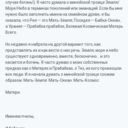
случае богинь!). Я часто думала о минойской троице Земля/
Море/Небо в терминах поколений или эманаций. Если бы мне
нужно было заполнить имена на семейном древе, я бы
сказала, что Рея — это Мать-Земля, Посидея — Бабка-Океан,
а Урания — Прабабка прабабок, Великая Космическая Матерь
Всего.
Но недавно я набрела на другой вариант того, как
представлять их и как вести о них речь. Земля, море и небо
существуют одновременно, вместе, бесконечно… и это
касается и богинь. Я часто думаю о моих собственных
предках как о Матерях и Прабабках, о Тех, из кого произошли
все люди. И я начала думать о минойской троице схожим
образом. Мать-Земля. Мать-Океан. Мать-Космос.
Матери.
Именем пчелы,