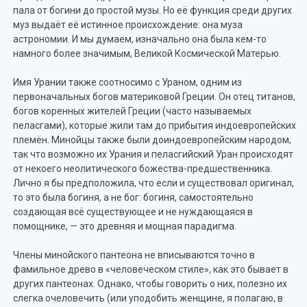
пала от богини до простой музы. Но её функция среди других
муз выдаёт её истинное происхождение: она муза
астрономии. И мы думаем, изначально она была кем-то
намного более значимым, Великой Космической Матерью.
Имя Урании также соотносимо с Ураном, одним из
первоначальных богов материковой Греции. Он отец титанов,
богов коренных жителей Греции (часто называемых
пеласгами), которые жили там до прибытия индоевропейских
племён. Минойцы также были доиндоевропейским народом,
так что возможно их Урания и пеласгийский Уран происходят
от некоего неолитического божества-предшественника.
Лично я бы предположила, что если и существовал оригинал,
то это была богиня, а не бог: богиня, самостоятельно
создающая всё существующее и не нуждающаяся в
помощнике, — это древняя и мощная парадигма.
Члены минойского пантеона не вписываются точно в
фамильное древо в «человеческом стиле», как это бывает в
других пантеонах. Однако, чтобы говорить о них, полезно их
слегка очеловечить (или уподобить женщине, я полагаю, в