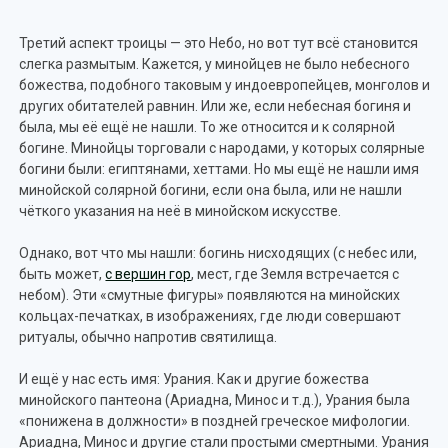
Третий аспект троицы — это Небо, но вот тут всё становится
слегка размытым. Кажется, у минойцев не было небесного
божества, подобного таковым у индоевропейцев, монголов и
других обитателей равнин. Или же, если небесная богиня и
была, мы её ещё не нашли. То же относится и к солярной
богине. Минойцы торговали с народами, у которых солярные
богини были: египтянами, хеттами. Но мы ещё не нашли имя
минойской солярной богини, если она была, или не нашли
чёткого указания на неё в минойском искусстве.
Однако, вот что мы нашли: богинь нисходящих (с небес или,
быть может,
с вершин гор
, мест, где Земля встречается с
небом). Эти «смутные фигуры» появляются на минойских
кольцах-печатках, в изображениях, где люди совершают
ритуалы, обычно напротив святилища.
И ещё у нас есть имя: Урания. Как и другие божества
минойского пантеона (Ариадна, Минос и т.д.), Урания была
«понижена в должности» в поздней греческое мифологии.
Ариадна, Минос и другие стали простыми смертными. Урания