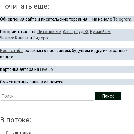
Почитать ещё:
Обновления сайта и писательские терзания — на канале
Telegram
.
Истории также на:
Литмаркете
,
Автор.Тудей
,
Букмейте/
Яндекс.Книгах
и
Ридеро
.
Нео-татиба
: рассказы о настоящем, будущем и других странных
вещах.
Карточка автора на
LiveLib
Смысл истины лишь в её поиске:
В потоке:
Нультопия