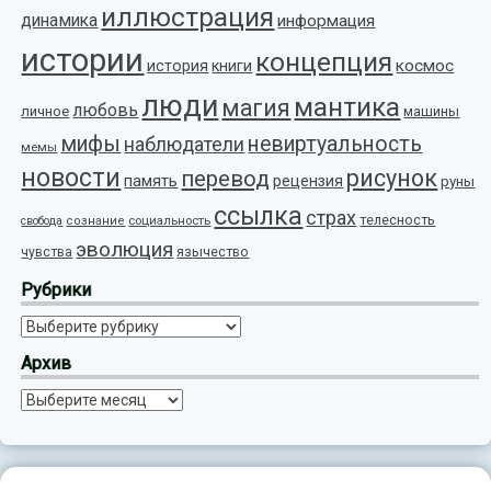
иллюстрация
динамика
информация
истории
концепция
космос
история
книги
люди
мантика
магия
любовь
личное
машины
мифы
невиртуальность
наблюдатели
мемы
новости
рисунок
перевод
память
рецензия
руны
ссылка
страх
телесность
социальность
свобода
сознание
эволюция
язычество
чувства
Рубрики
Рубрики
Архив
Архив