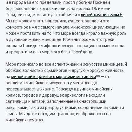
и в города за его пределами, прося у богини Посидеи
благословления, когда качались на волнах. Об имени
Посидеи свидетельствуют таблички с
линейным письмом Б
.
Мы не можем знать наверняка, существовало ли это
конкретное имя с самого начала минойской цивилизации, но
можем поставить на то, что море всегда играло важную роль
в духовной жизни минойцев. И очень похоже, что греки
сделали Посидее мифологическую операцию по смене пола
и превратили её в морского бога Посейдона.
Море проникало во все аспект жизни и искусства минойцев. Я
обожаю волнистых осьминогов и другую морскую живность
на
минойской керамике с морскими мотивами
** — от
реализма минойского искусства у меня всегда
перехватывает дыхание. Повсюду в руинах минойских
храмов, городов и деревушек археологи находили
святилища и алтари, заполненные как настоящими
ракушками, так и их репродукциями, созданными из камня и
глины. Мы даже находим тритонов, изображённых на
минойских печатях.