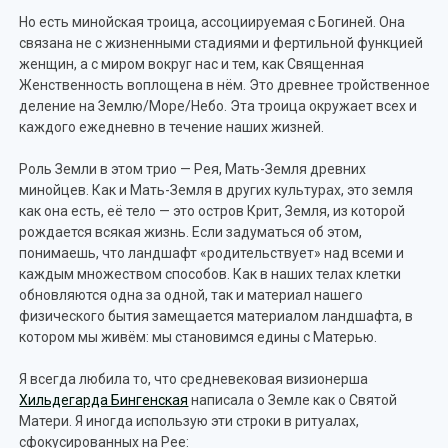
Но есть минойская троица, ассоциируемая с Богиней. Она
связана не с жизненными стадиями и фертильной функцией
женщин, а с миром вокруг нас и тем, как Священная
Женственность воплощена в нём. Это древнее тройственное
деление на Землю/Море/Небо. Эта троица окружает всех и
каждого ежедневно в течение наших жизней.
Роль Земли в этом трио — Рея, Мать-Земля древних
минойцев. Как и Мать-Земля в других культурах, это земля
как она есть, её тело — это остров Крит, Земля, из которой
рождается всякая жизнь. Если задуматься об этом,
понимаешь, что ландшафт «родительствует» над всеми и
каждым множеством способов. Как в наших телах клетки
обновляются одна за одной, так и материал нашего
физического бытия замещается материалом ландшафта, в
котором мы живём: мы становимся едины с Матерью.
Я всегда любила то, что средневековая визионерша
Хильдегарда Бингенская
написала о Земле как о Святой
Матери. Я иногда использую эти строки в ритуалах,
сфокусированных на Рее: