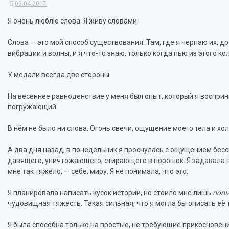
05.04.2017
Я очень люблю слова. Я живу словами.
Слова — это мой способ существования. Там, где я черпаю их, д
вибрации и волны, и я что-то знаю, только когда пью из этого ко
У медали всегда две стороны.
На весеннее равноденствие у меня был опыт, который я воспри
погружающий.
В нём не было ни слова. Огонь свечи, ощущение моего тела и хол
А два дня назад, в понедельник я проснулась с ощущением бесс
давящего, уничтожающего, стирающего в порошок. Я задавала воп
мне так тяжело, — себе, миру. Я не понимала, что это.
Я планировала написать кусок истории, но стоило мне лишь
попы
чудовищная тяжесть. Такая сильная, что я могла бы описать её
Я была способна только на простые, не требующие прикосновения