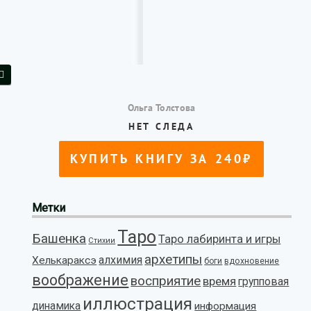
Метки
Таро
Башенка
Таро лабиринта и игры
Стихии
архетипы
алхимия
Хелькараксэ
боги
вдохновение
воображение
восприятие
время
групповая
иллюстрация
динамика
информация