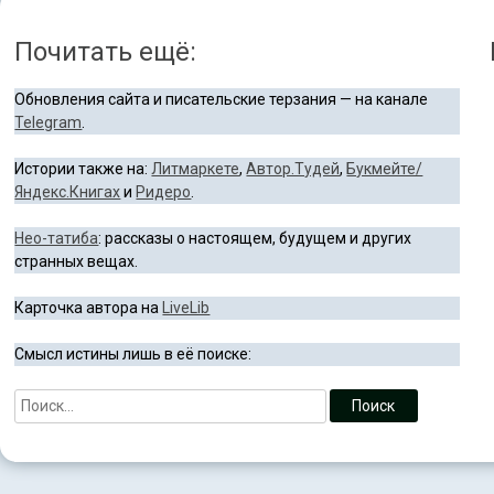
Почитать ещё:
Обновления сайта и писательские терзания — на канале
Telegram
.
Истории также на:
Литмаркете
,
Автор.Тудей
,
Букмейте/
Яндекс.Книгах
и
Ридеро
.
Нео-татиба
: рассказы о настоящем, будущем и других
странных вещах.
Карточка автора на
LiveLib
Смысл истины лишь в её поиске: