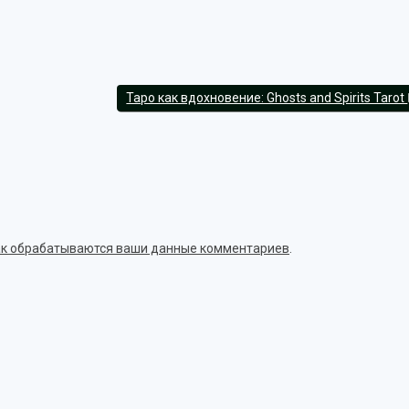
Таро как вдохновение: Ghosts and Spirits Tarot
как обрабатываются ваши данные комментариев
.