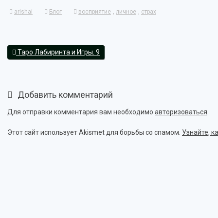
arishai
Блог
восприятие
,
личное
,
страх
Таро Лабиринта и Игры. 9
Добавить комментарий
Для отправки комментария вам необходимо
авторизоваться
.
Этот сайт использует Akismet для борьбы со спамом.
Узнайте, 