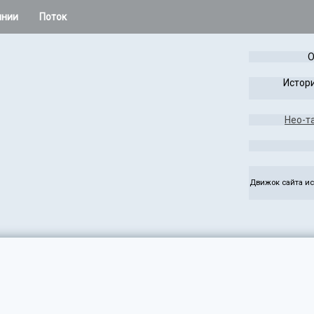
инии
Поток
 остальное
О
Расклады Колеса года
Истори
Таро Лабиринта и Игры
Нео-т
жаса
Чужая Система
ез
Руны
Движок сайта ис
э