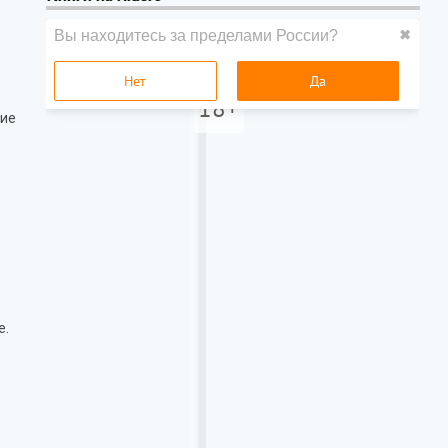
ние
е.