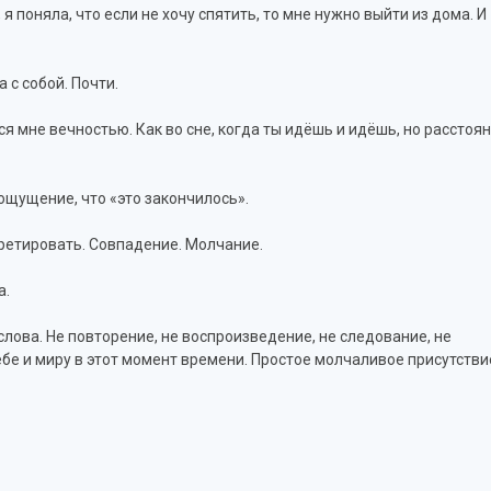
я поняла, что если не хочу спятить, то мне нужно выйти из дома. И
 с собой. Почти.
я мне вечностью. Как во сне, когда ты идёшь и идёшь, но расстоя
ощущение, что «это закончилось».
рпретировать. Совпадение. Молчание.
а.
слова. Не повторение, не воспроизведение, не следование, не
бе и миру в этот момент времени. Простое молчаливое присутстви