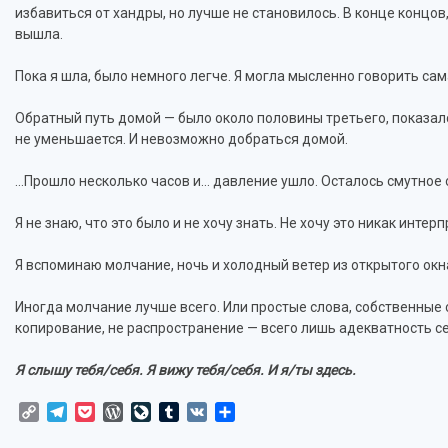
избавиться от хандры, но лучше не становилось. В конце концов, 
вышла.
Пока я шла, было немного легче. Я могла мысленно говорить сама
Обратный путь домой — было около половины третьего, показалс
не уменьшается. И невозможно добраться домой.
…Прошло несколько часов и… давление ушло. Осталось смутное 
Я не знаю, что это было и не хочу знать. Не хочу это никак инте
Я вспоминаю молчание, ночь и холодный ветер из открытого окн
Иногда молчание лучше всего. Или простые слова, собственные 
копирование, не распространение — всего лишь адекватность се
Я слышу тебя/себя. Я вижу тебя/себя. И я/ты здесь.
Copy
Telegram
Pocket
WordPress
LiveJournal
Tumblr
VK
Отправить
Link