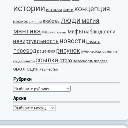
истории
концепция
история
книги
люди
магия
любовь
космос
личное
мантика
мифы
наблюдатели
машины
мемы
новости
невиртуальность
память
рисунок
перевод
рецензия
руны
свобода
сознание
ссылка
страх
телесность
социальность
чувства
эволюция
язычество
Рубрики
Рубрики
Архив
Архив