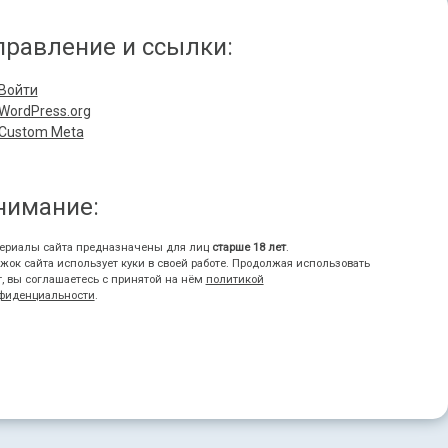
правление и ссылки:
Войти
WordPress.org
Custom Meta
нимание:
ериалы сайта предназначены для лиц
старше 18 лет
.
жок сайта использует куки в своей работе. Продолжая использовать
т, вы соглашаетесь с принятой на нём
политикой
фиденциальности
.