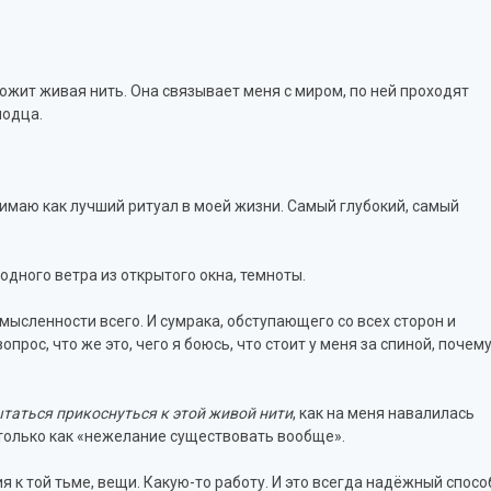
рожит живая нить. Она связывает меня с миром, по ней проходят
лодца.
нимаю как лучший ритуал в моей жизни. Самый глубокий, самый
одного ветра из открытого окна, темноты.
мысленности всего. И сумрака, обступающего со всех сторон и
рос, что же это, чего я боюсь, что стоит у меня за спиной, почем
таться прикоснуться к этой живой нити
, как на меня навалилась
 только как «нежелание существовать вообще».
 к той тьме, вещи. Какую-то работу. И это всегда надёжный спосо