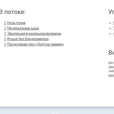
В потоке:
У
Нультопия
Несерьёзные щщи
Эволюция в реальном времени
И ещё про Вандермеера
Продолжаю про «Другую химию»
В
Мат
Дви
сай
кон