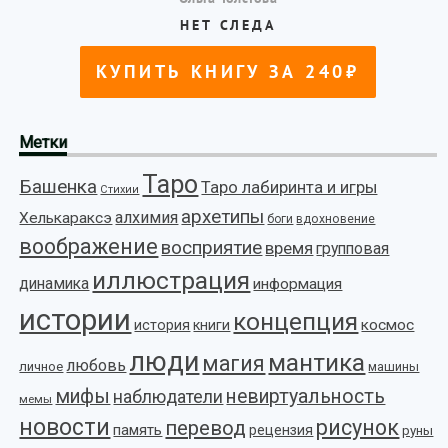
Метки
Таро
Башенка
Таро лабиринта и игры
Стихии
архетипы
алхимия
Хелькараксэ
боги
вдохновение
воображение
восприятие
время
групповая
иллюстрация
динамика
информация
истории
концепция
космос
история
книги
люди
мантика
магия
любовь
личное
машины
мифы
невиртуальность
наблюдатели
мемы
новости
рисунок
перевод
память
рецензия
руны