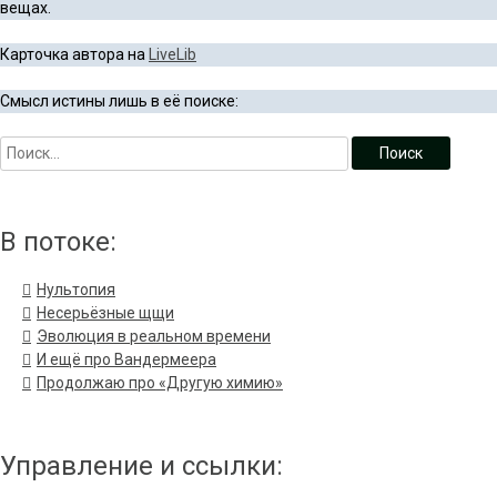
вещах.
Карточка автора на
LiveLib
Смысл истины лишь в её поиске:
В потоке:
Нультопия
Несерьёзные щщи
Эволюция в реальном времени
И ещё про Вандермеера
Продолжаю про «Другую химию»
Управление и ссылки: