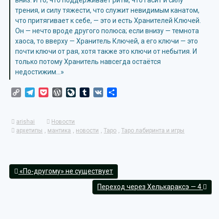
вниз. И то, что поддерживает ритм, что гасит и силу
трения, и силу тяжести, что служит невидимым канатом,
что притягивает к себе, — это и есть Хранителей Ключей.
Он — нечто вроде другого полюса; если внизу — темнота
хаоса, то вверху — Хранитель Ключей, а его ключи — это
почти ключи от рая, хотя также это ключи от небытия. И
только потому Хранитель навсегда остаётся
недостижим…»
Copy
Telegram
Pocket
WordPress
LiveJournal
Tumblr
VK
Отправить
Link
arishai
Новости
архетипы
,
мантика
,
новости
,
Таро
,
Таро лабиринта и игры
«По-другому» не существует
Переход через Хелькараксэ — 4