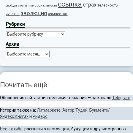
ссылка
страх
телесность
социальность
свобода
сознание
эволюция
язычество
чувства
Рубрики
Рубрики
Архив
Архив
Почитать ещё:
Обновления сайта и писательские терзания — на канале
Telegram
.
Истории также на:
Литмаркете
,
Автор.Тудей
,
Букмейте/
Яндекс.Книгах
и
Ридеро
.
Нео-татиба
: рассказы о настоящем, будущем и других странных