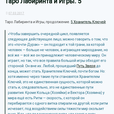
Таро Лабиринта и Игры. 5
07.03.2017
Таро Лабиринта и Игры, продолжение.
5 Хранитель Ключей
:
«Чтобы завершить очередной цикл, появляется
следующее действующее лицо; можно говорить о том, что
это «почти-Дурак» — он подходит к той грани, за которой
человек — больше не человек, а играющее мироздание, но
всё же — всё же он принадлежит человеческому миру. Он
играет, но так, что все правила большой игры обходят его
стороной. Он вне их. Любой, прошедший
Путь Зверя
до
конца, может стать Хранителем Ключей, почти богом. Но:
хотя именно через такие пути становятся Хранителем
Ключей, это не единственная сущность, которой можно
стать и, следовательно, это не единственные пути
развития. Кроме Кольца (Хозяйки) и Вектора (Хозяина) у
мира ещё есть Ритм — скорость, с которой он
перебирается с одного витка спирали на другой; если ритм
исчезает, под воздействием силы тяжести мир скользит