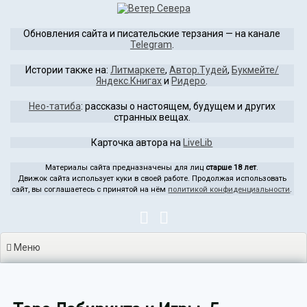
Перейти
к
Обновления сайта и писательские терзания — на канале
содержимому
Telegram
.
Истории также на:
Литмаркете
,
Автор.Тудей
,
Букмейте/
Яндекс.Книгах
и
Ридеро
.
Нео-татиба
: рассказы о настоящем, будущем и других
странных вещах.
Карточка автора на
LiveLib
Материалы сайта предназначены для лиц
старше 18 лет
.
Движок сайта использует куки в своей работе. Продолжая использовать
сайт, вы соглашаетесь с принятой на нём
политикой конфиденциальности
.
Меню