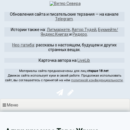
Перейти
к
Обновления сайта и писательские терзания — на канале
содержимому
Telegram
.
Истории также на:
Литмаркете
,
Автор.Тудей
,
Букмейте/
Яндекс.Книгах
и
Ридеро
.
Нео-татиба
: рассказы о настоящем, будущем и других
странных вещах.
Карточка автора на
LiveLib
Материалы сайта предназначены для лиц
старше 18 лет
.
Движок сайта использует куки в своей работе. Продолжая использовать
сайт, вы соглашаетесь с принятой на нём
политикой конфиденциальности
.
Меню