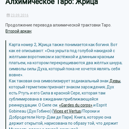
Алхимическое Таро: Жрица
23.09.2016
Продолжение перевода алхимической трактовки Таро.
Второй аркан
:
Карта номер 2, Жрица также понимается как богиня. Вот
как её описывают: «Она укрыта под голубой накидкой с
жёлтыми воротником и застёжкой и длинным красным
платьем, на котором перекрещиваются два жёлтых шнура;
символы силы Духа, который пока не хочется являть себя
вовне».
Как таковая она символизирует зодиакальный знак
Девы
,
который герметизм признаёт знаком зарождения; Дух
есть Ртуть и его Сила в красной Сере, которая там
сублимирована в ожидании приближающейся
реинкрудации. О Силе см.
«Gardes du corps»
и Esprit
Gobineau (Дух Гобино) [
Vices et Vertus
/Пороки и
Добродетели Нотр-Дам де Пари]. Книга, которую она
держит открытой, нарисована по образу той, что держит