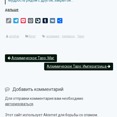
Мудрость рядом с другой, закрытой…
дальше
Copy
Telegram
Pocket
WordPress
LiveJournal
Tumblr
VK
Отправить
Link
arishai
Блог
алхимия
,
перевод
,
Таро
Алхимическое Таро: Маг
Алхимическое Таро: Императрица
Добавить комментарий
Для отправки комментария вам необходимо
авторизоваться
.
Этот сайт использует Akismet для борьбы со спамом.