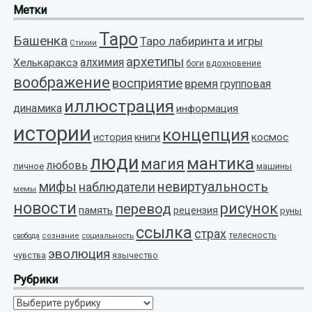
Метки
Таро
Башенка
Таро лабиринта и игры
Стихии
архетипы
алхимия
Хелькараксэ
боги
вдохновение
воображение
восприятие
время
групповая
иллюстрация
динамика
информация
истории
концепция
космос
история
книги
люди
мантика
магия
любовь
личное
машины
мифы
невиртуальность
наблюдатели
мемы
новости
рисунок
перевод
память
рецензия
руны
ссылка
страх
телесность
социальность
свобода
сознание
эволюция
язычество
чувства
Рубрики
Рубрики