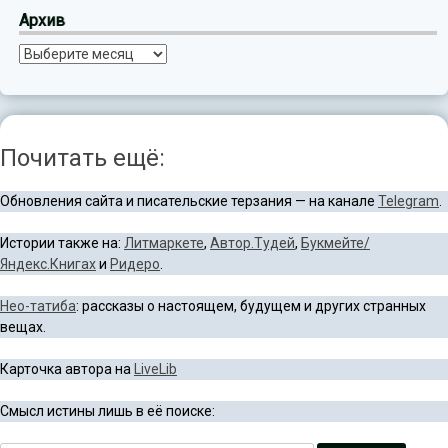
Архив
Архив
Почитать ещё:
Обновления сайта и писательские терзания — на канале
Telegram
.
Истории также на:
Литмаркете
,
Автор.Тудей
,
Букмейте/
Яндекс.Книгах
и
Ридеро
.
Нео-татиба
: рассказы о настоящем, будущем и других странных
вещах.
Карточка автора на
LiveLib
Смысл истины лишь в её поиске: