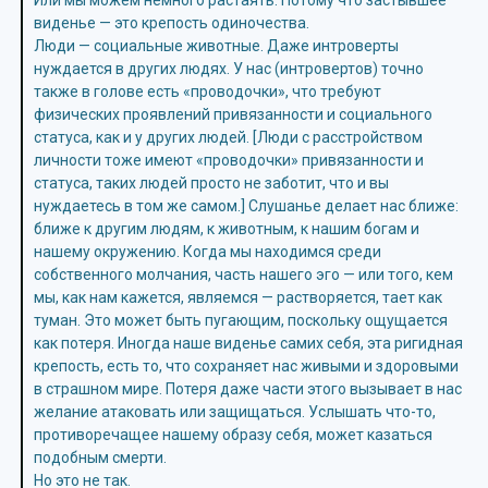
Или мы можем немного растаять. Потому что застывшее
виденье — это крепость одиночества.
Люди — социальные животные. Даже интроверты
нуждается в других людях. У нас (интровертов) точно
также в голове есть «проводочки», что требуют
физических проявлений привязанности и социального
статуса, как и у других людей. [Люди с расстройством
личности тоже имеют «проводочки» привязанности и
статуса, таких людей просто не заботит, что и вы
нуждаетесь в том же самом.] Слушанье делает нас ближе:
ближе к другим людям, к животным, к нашим богам и
нашему окружению. Когда мы находимся среди
собственного молчания, часть нашего эго — или того, кем
мы, как нам кажется, являемся — растворяется, тает как
туман. Это может быть пугающим, поскольку ощущается
как потеря. Иногда наше виденье самих себя, эта ригидная
крепость, есть то, что сохраняет нас живыми и здоровыми
в страшном мире. Потеря даже части этого вызывает в нас
желание атаковать или защищаться. Услышать что-то,
противоречащее нашему образу себя, может казаться
подобным смерти.
Но это не так.