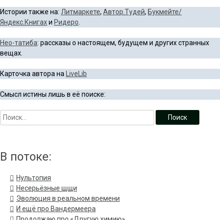
Истории также на:
Литмаркете
,
Автор.Тудей
,
Букмейте/
Яндекс.Книгах
и
Ридеро
.
Нео-татиба
: рассказы о настоящем, будущем и других странных
вещах.
Карточка автора на
LiveLib
Смысл истины лишь в её поиске:
В потоке:
Нультопия
Несерьёзные щщи
Эволюция в реальном времени
И ещё про Вандермеера
Продолжаю про «Другую химию»