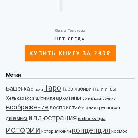
Метки
Таро
Башенка
Таро лабиринта и игры
Стихии
архетипы
алхимия
Хелькараксэ
боги
вдохновение
воображение
восприятие
время
групповая
иллюстрация
динамика
информация
истории
концепция
космос
история
книги