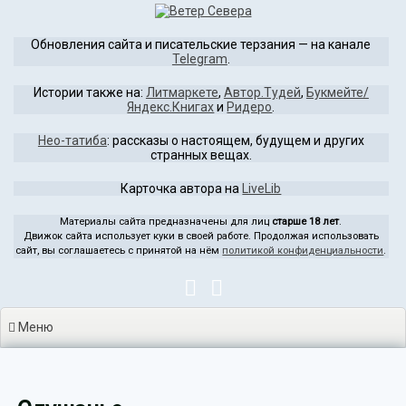
Перейти
к
Обновления сайта и писательские терзания — на канале
содержимому
Telegram
.
Истории также на:
Литмаркете
,
Автор.Тудей
,
Букмейте/
Яндекс.Книгах
и
Ридеро
.
Нео-татиба
: рассказы о настоящем, будущем и других
странных вещах.
Карточка автора на
LiveLib
Материалы сайта предназначены для лиц
старше 18 лет
.
Движок сайта использует куки в своей работе. Продолжая использовать
сайт, вы соглашаетесь с принятой на нём
политикой конфиденциальности
.
Меню