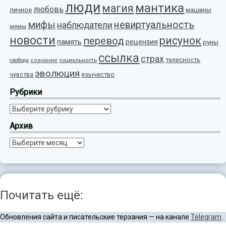
люди
мантика
магия
любовь
личное
машины
мифы
невиртуальность
наблюдатели
мемы
новости
рисунок
перевод
память
рецензия
руны
ссылка
страх
телесность
социальность
свобода
сознание
эволюция
язычество
чувства
Рубрики
Рубрики
Архив
Архив
Почитать ещё:
Обновления сайта и писательские терзания — на канале
Telegram
.