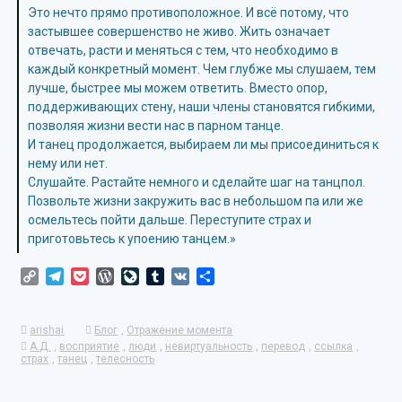
Это нечто прямо противоположное. И всё потому, что
застывшее совершенство не живо. Жить означает
отвечать, расти и меняться с тем, что необходимо в
каждый конкретный момент. Чем глубже мы слушаем, тем
лучше, быстрее мы можем ответить. Вместо опор,
поддерживающих стену, наши члены становятся гибкими,
позволяя жизни вести нас в парном танце.
И танец продолжается, выбираем ли мы присоединиться к
нему или нет.
Слушайте. Растайте немного и сделайте шаг на танцпол.
Позвольте жизни закружить вас в небольшом па или же
осмельтесь пойти дальше. Переступите страх и
приготовьтесь к упоению танцем.»
Copy
Telegram
Pocket
WordPress
LiveJournal
Tumblr
VK
Отправить
Link
arishai
Блог
,
Отражение момента
А.Д.
,
восприятие
,
люди
,
невиртуальность
,
перевод
,
ссылка
,
страх
,
танец
,
телесность