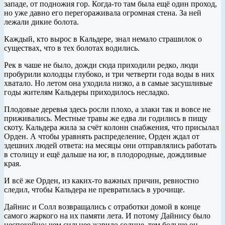
западе, от подножия гор. Когда-то там была ещё один проход,
но уже давно его перегораживала огромная стена. За ней
лежали дикие болота.
Каждый, кто вырос в Кальдере, знал немало страшилок о
существах, что в тех болотах водились.
Рек в чаше не было, дожди сюда приходили редко, люди
пробурили колодцы глубоко, и три четверти года воды в них
хватало. Но летом она уходила низко, а в самые засушливые
годы жителям Кальдеры приходилось несладко.
Плодовые деревья здесь росли плохо, а злаки так и вовсе не
приживались. Местные травы же едва ли годились в пищу
скоту. Кальдера жила за счёт колонн снабжения, что присылал
Орден. А чтобы уравнять распределение, Орден ждал от
здешних людей ответа: на месяцы они отправлялись работать
в столицу и ещё дальше на юг, в плодородные, дождливые
края.
И всё же Орден, из каких-то важных причин, ревностно
следил, чтобы Кальдера не превратилась в урочище.
Дайнис и Солл возвращались с отработки домой в конце
самого жаркого на их памяти лета. И потому Дайнису было
неспокойно: чем сильнее жарило солнце, тем больше он