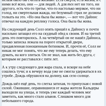
ними всё ясно, они — для людей. А для
тех
нет ни того, ни
другого, есть что-то третье, что-то настолько мерзкое, что ни
голод, ни смертельная жажда, ни безумный страх не должны
толкать на это. «Но она была бы жива», — вот что Дайнис
отвечал на каждую реплику голоса. Она была бы жива.
На следующий день Солл опять пришёл к Дайнису и почти
насильно затащил его на скудный обед к своим. И на третий
день это повторилось. А на четвёртый он не нашёл Дайниса,
только записка лежала на пороге открытой двери,
придавленная поношенным ботинком. И, прочтя её, Солл не
никак не мог понять, что же ему теперь делать, что ему
думать, на кого злиться. Он не знал, как жить без друга, с
которым не расставался с пяти лет.
А к утру следующего дня жара спала, и вскоре на небе
сошлись тучи; и к вечеру вода уже не смогла удержаться в их
утробе. Дождь обрушился на долину, как село солнце.
Дождь шёл ещё день, то слегка затихая, то припуская с новой
силой. Ожившие, оправившиеся от жары жители Кальдеры
выходили на улицы, и теперь уже каждый человек мог
заметить, как много стало альвов. Слишком много для
небольшого города.