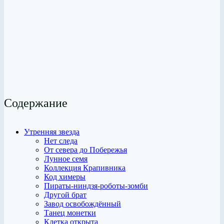
Содержание
Утренняя звезда
Нет следа
От севера до Побережья
Лунное семя
Коллекция Крапивника
Код химеры
Пираты-ниндзя-роботы-зомби
Другой брат
Завод освобождённый
Танец монетки
Клетка открыта