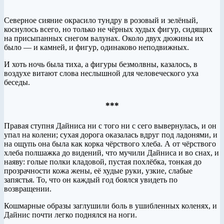
Северное сияние окрасило тундру в розовый и зелёный,
коснулось всего, но только не чёрных худых фигур, сидящих
на присыпанных снегом валунах. Около двух дюжины их
было — и камней, и фигур, одинаково неподвижных.
И хоть ночь была тиха, а фигуры безмолвны, казалось, в
воздухе витают слова неслышной для человеческого уха
беседы.
***
Правая ступня Дайниса ни с того ни с сего вывернулась, и он
упал на колени; сухая дорога оказалась вдруг под ладонями, и
на ощупь она была как корка чёрствого хлеба. А от чёрствого
хлеба полшажка до видений, что мучили Дайниса и во снах, и
наяву: голые полки кладовой, пустая похлёбка, тонкая до
прозрачности кожа жены, её худые руки, узкие, слабые
запястья. То, что он каждый год боялся увидеть по
возвращении.
Кошмарные образы заглушили боль в ушибленных коленях, и
Дайнис почти легко поднялся на ноги.