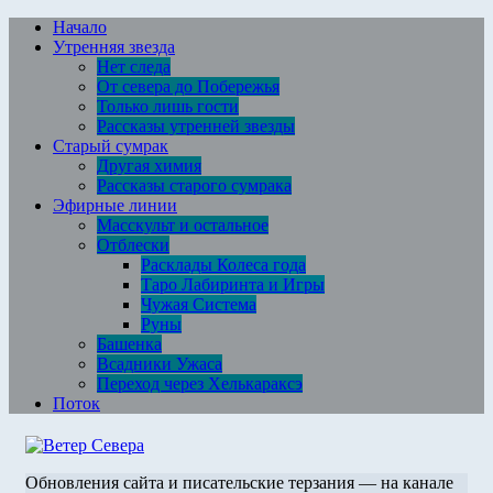
Перейти
Начало
к
Утренняя звезда
содержимому
Нет следа
От севера до Побережья
Только лишь гости
Рассказы утренней звезды
Старый сумрак
Другая химия
Рассказы старого сумрака
Эфирные линии
Масскульт и остальное
Отблески
Расклады Колеса года
Таро Лабиринта и Игры
Чужая Система
Руны
Башенка
Всадники Ужаса
Переход через Хелькараксэ
Поток
Обновления сайта и писательские терзания — на канале