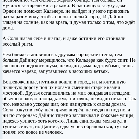
мучился застарелыми страхами. В настоящую засуху даже
Орден не поможет Кальдере, не выйдет и у него привозить
раз за разом воду, чтобы напоить целый город. И Дайнис
глядел на солнце, как на врага, и думал только о том, что ждёт
дома.
А Солл шагал себе и шагал, и даже ботинки его отбивали
весёлый ритм.
Чем ближе становились к друзьям городские стены, тем
больше Дайнису мерещилось, что Кальдера как будто спит. Не
слышно городского шума, не видно дыма над трубами, лишь
качается марево, запутавшееся в засохших ветвях.
Встревоженные, путники вошли в город, и вытоптанную
пыльную дорогу под их ногами сменили старые камни
мостовой. Друзья остановились на миг, окидывая взглядами
обычно людную площадь: куда ни глянь, не видно никого. Так
что, невольно ускоряя шаг, они двинулись к своим домам.
Солл, закусив губу, шёл прямо вперёд, не глядя ни под ноги,
ни по сторонам; Дайнис тщетно заглядывал в боковые улицы,
надеясь увидеть хоть кого-то. Лишь единожды мелькнул в
тупике силуэт, но Дайнис, едва успев обрадоваться, тут же
понял; это вовсе не человек.