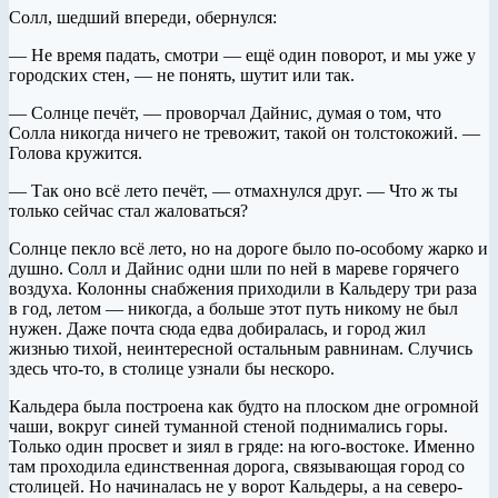
Солл, шедший впереди, обернулся:
— Не время падать, смотри — ещё один поворот, и мы уже у
городских стен, — не понять, шутит или так.
— Солнце печёт, — проворчал Дайнис, думая о том, что
Солла никогда ничего не тревожит, такой он толстокожий. —
Голова кружится.
— Так оно всё лето печёт, — отмахнулся друг. — Что ж ты
только сейчас стал жаловаться?
Солнце пекло всё лето, но на дороге было по-особому жарко и
душно. Солл и Дайнис одни шли по ней в мареве горячего
воздуха. Колонны снабжения приходили в Кальдеру три раза
в год, летом — никогда, а больше этот путь никому не был
нужен. Даже почта сюда едва добиралась, и город жил
жизнью тихой, неинтересной остальным равнинам. Случись
здесь что-то, в столице узнали бы нескоро.
Кальдера была построена как будто на плоском дне огромной
чаши, вокруг синей туманной стеной поднимались горы.
Только один просвет и зиял в гряде: на юго-востоке. Именно
там проходила единственная дорога, связывающая город со
столицей. Но начиналась не у ворот Кальдеры, а на северо-