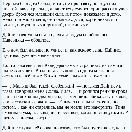
Первым был дом Солла, и тот, не прощаясь, нырнул под
низкий навес крыльца, а навстречу ему, отворив рассохшуюся
дверь, бросился младший сын. А потом показалась и дочь,
жена и пожилая мать; они были худыми, коричневыми от
загара, измученными духотой, но живыми.
Дайнис глянул на семью друга и подумал: обошлось.
Наверняка — обошлось.
Его дом был дальше по улице; и, как вскоре узнал Дайнис,
пустовал уже несколько дней.
Год тот оказался для Кальдеры самым страшным на памяти
ныне живущих. Вода осталась лишь в одном колодце и
отступала всё ниже. Кто-то сумел выжить, кто-то нет.
— …Малыш был такой слабенький, — не глядя Дайнису в
глаза, говорила жена Солла, Илла, — и родился раньше срока.
Тина не доходила два месяца, — женщина сбивалась, не зная,
как рассказать о таком. — …Сначала он пытался есть, но
потом… как ни старались, мы не могли его накормить. Тина
сходила с ума, плакала, не переставая, когда он стал угасать. А
потом… потом, когда…
Дайнис слушал её слова, но взгляд его был пуст так же, как и