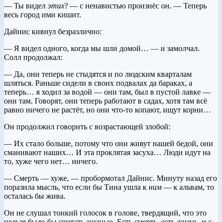
— Ты видел
этих
? — с ненавистью произнёс он. — Теперь
весь город ими кишит.
Дайнис кивнул безразлично:
— Я видел одного, когда мы шли домой… — и замолчал.
Солл продолжал:
— Да, они теперь не стыдятся и по людским кварталам
шляться. Раньше сидели в своих подвалах да бараках, а
теперь… я ходил за водой — они там, был в пустой лавке —
они там. Говорят, они теперь работают в садах, хотя там всё
равно ничего не растёт, но они что-то копают, ищут корни…
Он продолжил говорить с возрастающей злобой:
— Их стало больше, потому что они живут нашей бедой, они
сманивают наших… И эта проклятая засуха… Люди идут на
то, хуже чего нет… ничего.
— Смерть — хуже, — пробормотал Дайнис. Минуту назад его
поразила мысль, что если бы Тина ушла к
ним
— к альвам, то
осталась бы жива.
Он не слушал тонкий голосок в голове, твердящий, что это
нельзя было бы считать жизнью. Есть смерть, есть жизнь, и с