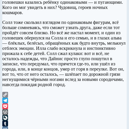
головешки казались ребёнку одинаковыми — и пугающими.
Кого он мог увидеть в них? Чудовищ, героев ночных
кошмаров.
Солл тоже скользил взглядом по одинаковым фигурам, всё
больше сомневаясь, что сможет узнать друга, даже если тот
пройдёт совсем близко. Но всё же настал момент, и один из
головешек обернулся на Солла и его семью, и в глазах альва
— блёклых, белёсых, обращённых как будто внутрь, мелькнул
отблеск эмоции. Илла слабо вскрикнула и инстинктивно
прижала к себе детей. Солл сжал кулаки: вот и всё, не
осталось надежды, что Дайнис просто глупо пошутил в
записке, что передумал, что прячется где-то, или ушёл из
города, или, в конце концов, умер от горя в переулке. Вот он,
вот то, что от него осталось, — шлёпает по дорожной грязи
негнущимися чёрными ногами вслед за новыми сородичами,
навсегда покидая родной город.
Copy
Link
Telegram
Pocket
WordPress
LiveJournal