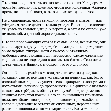
Это означало, что часть из них вскоре покинет Кальдеру. А
люди бы предпочли, конечно, чтобы все головешки убрались
прочь, но так не бывает, кто-то из них всегда остаётся.
Не сговариваясь, люди выходили проводить альвов — или
убедиться, что те действительно уходят. Вереница головешек
тянулась по главной улице, к воротам, а затем по старой, уже
не пыльной, а грязной дороге дальше на юг.
В толпе провожающих стояла и семья Солла, все вместе, они
жались друг к другу под дождём и смотрели на проходящие
мимо чёрные фигуры. Дети с ужасом и отчаянным
любопытством разглядывали процессию; самые маленькие
ещё никогда не подходили к альвам так близко. Солл же и
хотел увидеть Дайниса, и боялся, что это случится.
Он так был погружён в мысли, что не заметил даже, как
младший сын во все глаза уставился на длинных, как будто
измождённых чёрных существ, едва прикрытых лоскутами и
лохмотьями, ветхими до прозрачности. На фигуры с впалыми
животами, с рёбрами, обтянутыми сухой и одновременно
слишком пористой кожей. На тела, лишившиеся признаков
пола, негибкие, иногда поскрипывающие при ходьбе; на
головы, увенчанные остатками спутанных, переставших
расти и лишившихся пигментации волос. Возможно, все