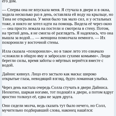
его дом.
— Сперва она не впускала меня. Я стучала в двери и в окна,
ходила несколько раз в день, оставляла ей воду на крыльце, но
Тина не открывала. У меня было так мало сил, и у остальных
тоже, и никто не хотел идти на помощь. Видела её через окно
— она просто лежала на постели и смотрела в стену. Потом,
на третий день, я не смогла её разглядеть. Я надеялась, что она
вышла за водой… — женщина помолчала немного. — Их
похоронили у восточной стены.
Илла сказала «похоронили», но в такое лето это означало
«сложили в общую яму и забросали сухими комьями». Люди
берегли силы, время заботы о мёртвых вернётся вместе с
водой.
Дайнис кивнул. Лицо его застыло как маска: широко
открытые глаза, невидящий взгляд, будто ломанная улыбка.
Через день настала очередь Солла стучать в двери Дайниса.
Неохотно, шаркая ногами, тот подошёл к двери, а потом вдруг
яростно толкнул её, едва не задев друга.
Они сидели молча, ведь сказать тут было нечего, но Солл,
мучительно подбиравший слова, наконец нашёлся: