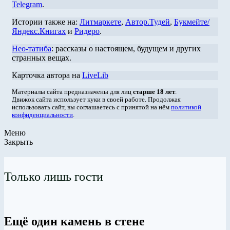
Telegram
.
Истории также на:
Литмаркете
,
Автор.Тудей
,
Букмейте/
Яндекс.Книгах
и
Ридеро
.
Нео-татиба
: рассказы о настоящем, будущем и других
странных вещах.
Карточка автора на
LiveLib
Материалы сайта предназначены для лиц
старше 18 лет
.
Движок сайта использует куки в своей работе. Продолжая
использовать сайт, вы соглашаетесь с принятой на нём
политикой
конфиденциальности
.
Меню
Закрыть
Только лишь гости
Ещё один камень в стене