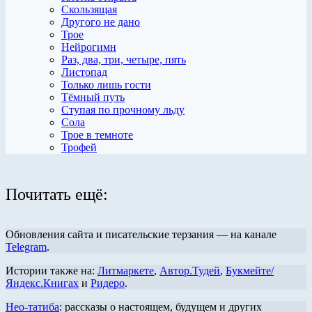
Скользящая
Другого не дано
Трое
Нейрогимн
Раз, два, три, четыре, пять
Листопад
Только лишь гости
Тёмный путь
Ступая по прочному льду
Сола
Трое в темноте
Трофей
Почитать ещё:
Обновления сайта и писательские терзания — на канале
Telegram
.
Истории также на:
Литмаркете
,
Автор.Тудей
,
Букмейте/
Яндекс.Книгах
и
Ридеро
.
Нео-татиба
: рассказы о настоящем, будущем и других