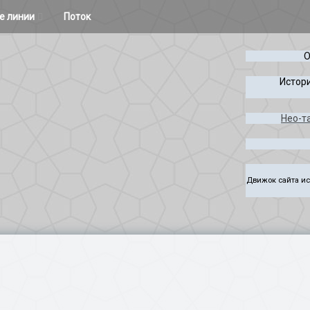
е линии
Поток
т и остальное
О
и
Расклады Колеса года
Истори
Таро Лабиринта и Игры
Нео-т
и Ужаса
Чужая Система
через
Руны
Движок сайта ис
аксэ