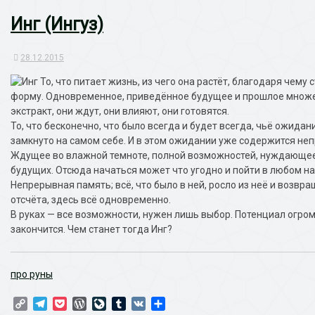
Инг (Ингуз)
28.12.2015
То, что питает жизнь, из чего она растёт, благодаря чем
форму. Одновременное, приведённое будущее и прошлое множе
экстракт, они ждут, они влияют, они готовятся.
То, что бесконечно, что было всегда и будет всегда, чьё ожида
замкнуто на самом себе. И в этом ожидании уже содержится не
Ждущее во влажной темноте, полной возможностей, нуждающеес
будущих. Отсюда начаться может что угодно и пойти в любом н
Непрерывная память; всё, что было в ней, росло из неё и возвра
отсчёта, здесь всё одновременно.
В руках — все возможности, нужен лишь выбор. Потенциал огро
закончится. Чем станет тогда Инг?
про руны
Copy
Telegram
Pocket
WordPress
LiveJournal
Tumblr
VK
Отправить