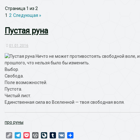
Страница 1 из 2
1
2
Следующая »
Пустая руна
01.01.2016
Ничто не может противостоять свободной воле, и 
прошлого, что нельзя было бы изменить.
Выбор.
Свобода.
Поле возможностей.
Пустота.
Чистый лист.
Единственная сила во Вселенной — твоя свободная воля.
про руны
Copy
Telegram
Pocket
WordPress
LiveJournal
Tumblr
VK
Отправить