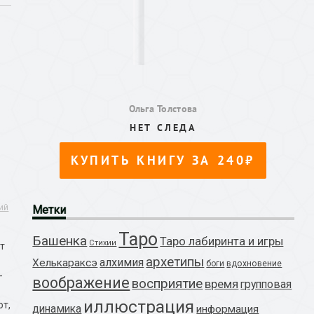
ий
Метки
Таро
Башенка
Таро лабиринта и игры
Стихии
т
архетипы
алхимия
Хелькараксэ
боги
вдохновение
-
воображение
восприятие
время
групповая
иллюстрация
от,
динамика
информация