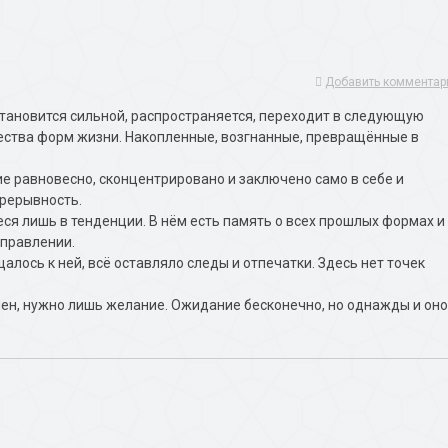
Добавить комментар
у становится сильной, распространяется, переходит в следующую
ства форм жизни. Накопленные, возгнанные, превращённые в
ние равновесно, сконцентрировано и заключено само в себе и
прерывность.
я лишь в тенденции. В нём есть память о всех прошлых формах и
аправлении.
щалось к ней, всё оставляло следы и отпечатки. Здесь нет точек
мен, нужно лишь желание. Ожидание бесконечно, но однажды и оно