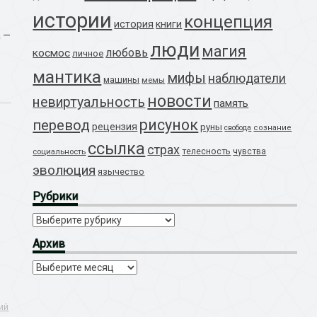
истории
концепция
история
книги
а —
люди
магия
любовь
космос
личное
мантика
мифы
наблюдатели
машины
мемы
новости
невиртуальность
память
рисунок
перевод
рецензия
руны
свобода
сознание
ссылка
страх
телесность
социальность
чувства
эволюция
язычество
Рубрики
Рубрики
Архив
Архив
ий