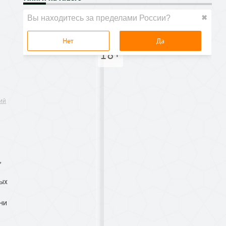
ий
,
ных
ни