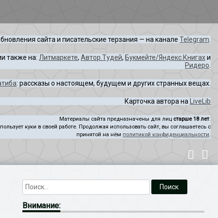
бновления сайта и писательские терзания — на канале
Telegram
.
и также на:
Литмаркете
,
Автор.Тудей
,
Букмейте/Яндекс.Книгах
и
Ридеро
.
атиба
: рассказы о настоящем, будущем и других странных вещах.
Карточка автора на
LiveLib
Материалы сайта предназначены для лиц
старше 18 лет
.
пользует куки в своей работе. Продолжая использовать сайт, вы соглашаетесь с
принятой на нём
политикой конфиденциальности
.
Внимание: