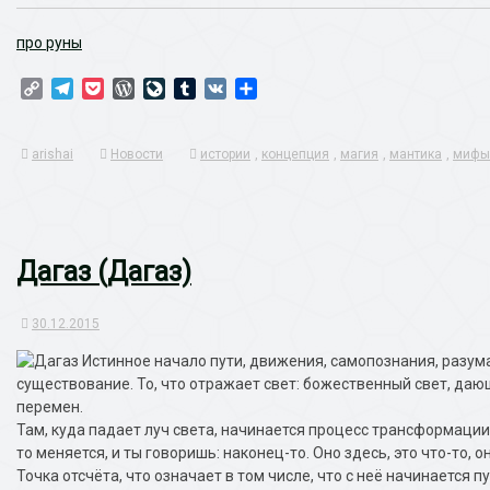
про руны
Copy
Telegram
Pocket
WordPress
LiveJournal
Tumblr
VK
Отправить
Link
arishai
Новости
истории
,
концепция
,
магия
,
мантика
,
мифы
Дагаз (Дагаз)
30.12.2015
Истинное начало пути, движения, самопознания, разума
существование. То, что отражает свет: божественный свет, дающ
перемен.
Там, куда падает луч света, начинается процесс трансформации
то меняется, и ты говоришь: наконец-то. Оно здесь, это что-то, о
Точка отсчёта, что означает в том числе, что с неё начинается 