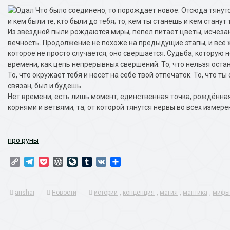
Что было соединено, то порождает новое. Отсюда тянутс
и кем были те, кто были до тебя; то, кем ты станешь и кем станут 
Из звёздной пыли рождаются миры, пепел питает цветы, исчеза
вечность. Продолжение не похоже на предыдущие этапы, и всё 
которое не просто случается, оно свершается. Судьба, которую
времени, как цепь непрерывных свершений. То, что нельзя остано
То, что окружает тебя и несёт на себе твой отпечаток. То, что т
связан, был и будешь.
Нет времени, есть лишь момент, единственная точка, рождённая
корнями и ветвями, та, от которой тянутся нервы во всех измере
про руны
Copy
Telegram
Pocket
WordPress
LiveJournal
Tumblr
VK
Отправить
Link
arishai
Новости
истории
,
концепция
,
магия
,
мантика
,
мифы