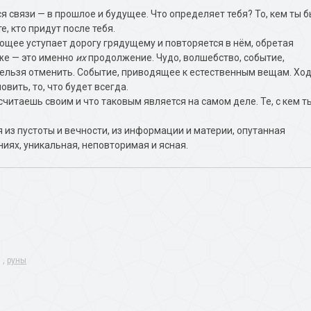
я связи — в прошлое и будущее. Что определяет тебя? То, кем ты 
те, кто придут после тебя.
ющее уступает дорогу грядущему и повторяется в нём, обретая
же — это именно
их
продолжение. Чудо, волшебство, событие,
 нельзя отменить. Событие, приводящее к естественным вещам. Хо
вить, то, что будет всегда.
ы считаешь своим и что таковым является на самом деле. Те, с кем т
 из пустоты и вечности, из информации и материи, опутанная
ниях, уникальная, неповторимая и ясная.
,
руны