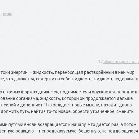
,
руны
Добавить комментар
оки энергии — жидкость, переносящая растворённый в ней мир,
, что движется, содержит в себе жидкость, жидкость содержит в
 в живых формах движется, поднимается и опускается, передаётс
рование организма, жидкость, которой он продолжается дальше.
ет силой и дополняет. Что рождает новые мысли, находит давно
должить путь, найти что-то новое, обрести утраченное, сменить
ными путями вновь возвращается к началу. Что даётся раз, а потом
ь цепную реакцию — непредсказуемую, бешенную, не поддающуюся