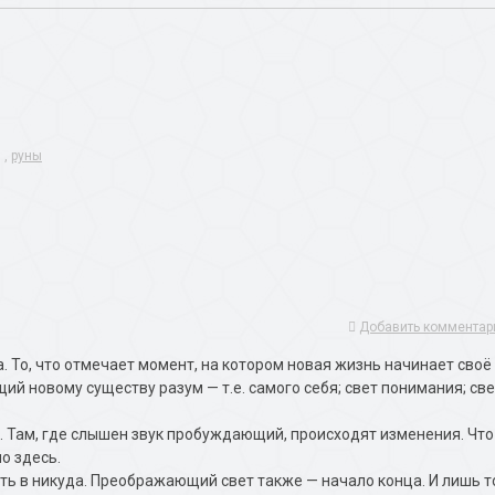
,
руны
Добавить комментар
. То, что отмечает момент, на котором новая жизнь начинает своё
ий новому существу разум — т.е. самого себя; свет понимания; све
. Там, где слышен звук пробуждающий, происходят изменения. Что
но здесь.
путь в никуда. Преображающий свет также — начало конца. И лишь т