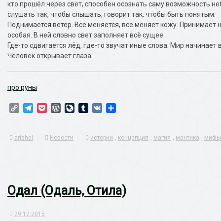
кто прошёл через свет, способен осознать саму возможность не
слушать так, чтобы слышать, говорит так, чтобы быть понятым.
Поднимается ветер. Всё меняется, всё меняет кожу. Принимает н
особая. В ней словно свет заполняет всё сущее.
Где-то сдвигается лёд, где-то звучат иные слова. Мир начинает
Человек открывает глаза.
про руны
Copy
Telegram
Pocket
WordPress
LiveJournal
Tumblr
VK
Отправить
Link
arishai
Новости
истории
,
концепция
,
магия
,
мантика
,
мифы
Одал (Одаль, Отила)
29.12.2015