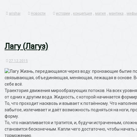
Link
arishai
Новости
истории
,
концепция
,
магия
,
мантика
,
мифы
Лагу (Лагуз)
27.12.2015
Жизнь, передающаяся через воду: пронзающие бытие пот
связывающая, объединяющая, меняющая, лежащая в основе. Всё
себе всё.
Траектория движения мирообразующих потоков. На всех уровнях
от одних к другим вода. Жидкость, с которой начинается форми
То, что проходит насквозь и взывает к потаённому. Что наполня
забытое, излечивает и даёт возможность подняться на ноги, про
форму.
То, что накапливается и тратится, и, будучи истраченным, слож
становится бесконечным. Капли чего достаточно, чтобы начат
торможению.