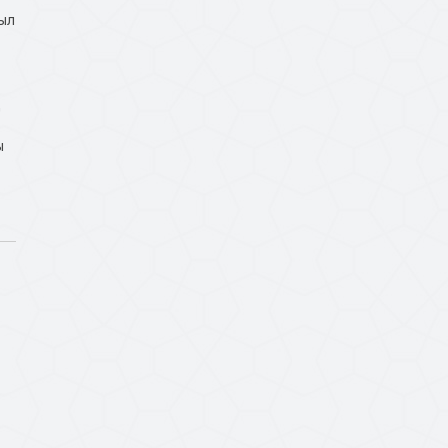
был
д
ы