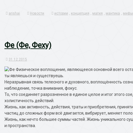
Link
arishai
Новости
истории
,
концепция
,
магия
,
мантика
,
мифы
Фе (Фе, Феху)
31.12.2015
Физическое воплощение, являющееся основной всего остал
ты являешься и существуешь.
Неразрывная связь телесного и духовного, воплощённость созна
наблюдение, точка внимания, фокус.
То, что соединяет разрозненное в единое целое и итог этого со
холистичность действий.
Жизнь, как активность, действия, траты и приобретения, приня
частиц до сложных форм всё двигается, вибрирует, меняет поло
Жизнь, как нечто большее суммы частей. Жизнь уникального с
и пространства.