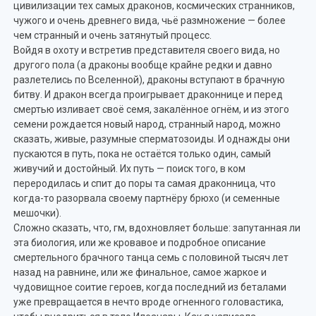
цивилизации тех самых драконов, космических странников,
чужого и очень древнего вида, чьё размножение — более
чем странный и очень затянутый процесс.
Войдя в охоту и встретив представителя своего вида, но
другого пола (а драконы вообще крайне редки и давно
разлетелись по Вселенной), драконы вступают в брачную
битву. И дракон всегда проигрывает драконнице и перед
смертью изливает своё семя, закалённое огнём, и из этого
семени рождается новый народ, странный народ, можно
сказать, живые, разумные сперматозоиды. И однажды они
пускаются в путь, пока не остаётся только один, самый
живучий и достойный. Их путь — поиск того, в ком
переродилась и спит до поры та самая драконница, что
когда-то разорвала своему партнёру брюхо (и семенные
мешочки).
Сложно сказать, что, гм, вдохновляет больше: запутанная ли
эта биология, или же кровавое и подробное описание
смертельного брачного танца семь с половиной тысяч лет
назад на равнине, или же финальное, самое жаркое и
чудовищное соитие героев, когда последний из беталами
уже превращается в нечто вроде огненного головастика,