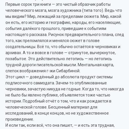
Первые сорок три книги — это чистый образчик работы
человеческого мозга, мозга художника (типа того). Ведь что
мы видим? Мир, лежащий за пределами сюжета. Мир, какой
он есть, его историю и географию, народы, его населяющие,
события далёкого прошлого, приведшие к событиям
настоящего рассказа. Рисунок предварительного плана, след
того, как преломлялся и менялся сюжет в голове
создательницы. Всё то, что обычно остаётся в черновиках и
архивах. А то и вовсе в голове — отринутое, вычеркнутое,
позабытое. Это действительно летопись — но летопись
трудной дороги писательской мысли. Ментальная карта,
слепок воображения г-жи Сибарбиной.
Этот цикл — доведённый до абсолюта продукт системы
подписочного самиздата. Зачем-то опубликованные
черновики, зачастую никуда не годные. Когда то, что никогда
не было бы явлено публике, объявляется тоже частью
истории. Подробный отчёт о том, что и как рождается в
человеческой голове. Бесценный материал для
исследований, в конце концов, но не художественное
произведение.
И если так, если всё, что она пишет, — и есть эта трудная,