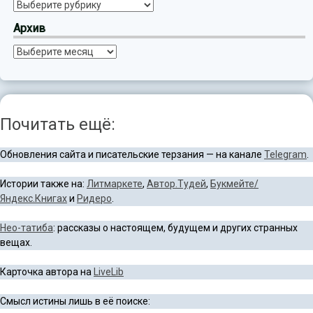
Рубрики
Архив
Архив
Почитать ещё:
Обновления сайта и писательские терзания — на канале
Telegram
.
Истории также на:
Литмаркете
,
Автор.Тудей
,
Букмейте/
Яндекс.Книгах
и
Ридеро
.
Нео-татиба
: рассказы о настоящем, будущем и других странных
вещах.
Карточка автора на
LiveLib
Смысл истины лишь в её поиске: