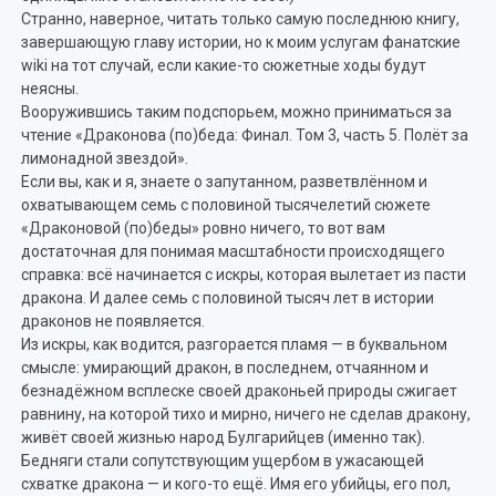
Странно, наверное, читать только самую последнюю книгу,
завершающую главу истории, но к моим услугам фанатские
wiki на тот случай, если какие-то сюжетные ходы будут
неясны.
Вооружившись таким подспорьем, можно приниматься за
чтение «Драконова (по)беда: Финал. Том 3, часть 5. Полёт за
лимонадной звездой».
Если вы, как и я, знаете о запутанном, разветвлённом и
охватывающем семь с половиной тысячелетий сюжете
«Драконовой (по)беды» ровно ничего, то вот вам
достаточная для понимая масштабности происходящего
справка: всё начинается с искры, которая вылетает из пасти
дракона. И далее семь с половиной тысяч лет в истории
драконов не появляется.
Из искры, как водится, разгорается пламя — в буквальном
смысле: умирающий дракон, в последнем, отчаянном и
безнадёжном всплеске своей драконьей природы сжигает
равнину, на которой тихо и мирно, ничего не сделав дракону,
живёт своей жизнью народ Булгарийцев (именно так).
Бедняги стали сопутствующим ущербом в ужасающей
схватке дракона — и кого-то ещё. Имя его убийцы, его пол,