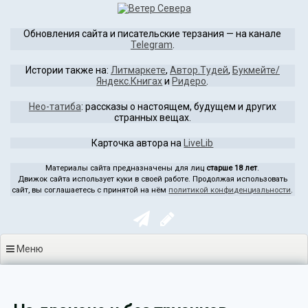
Перейти
к
Обновления сайта и писательские терзания — на канале
содержимому
Telegram
.
Истории также на:
Литмаркете
,
Автор.Тудей
,
Букмейте/
Яндекс.Книгах
и
Ридеро
.
Нео-татиба
: рассказы о настоящем, будущем и других
странных вещах.
Карточка автора на
LiveLib
Материалы сайта предназначены для лиц
старше 18 лет
.
Движок сайта использует куки в своей работе. Продолжая использовать
сайт, вы соглашаетесь с принятой на нём
политикой конфиденциальности
.
Меню