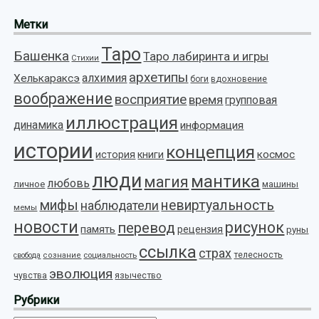
Метки
Таро
Башенка
Таро лабиринта и игры
Стихии
архетипы
алхимия
Хелькараксэ
боги
вдохновение
воображение
восприятие
время
групповая
иллюстрация
динамика
информация
истории
концепция
космос
история
книги
люди
мантика
магия
любовь
личное
машины
мифы
невиртуальность
наблюдатели
мемы
новости
рисунок
перевод
память
рецензия
руны
ссылка
страх
телесность
социальность
свобода
сознание
эволюция
язычество
чувства
Рубрики