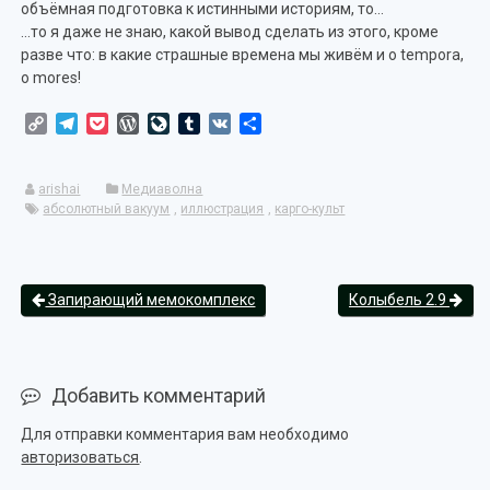
объёмная подготовка к истинными историям, то…
…то я даже не знаю, какой вывод сделать из этого, кроме
разве что: в какие страшные времена мы живём и o tempora,
o mores!
Copy
Telegram
Pocket
WordPress
LiveJournal
Tumblr
VK
Отправить
Link
arishai
Медиаволна
абсолютный вакуум
,
иллюстрация
,
карго-культ
Запирающий мемокомплекс
Колыбель 2.9
Добавить комментарий
Для отправки комментария вам необходимо
авторизоваться
.