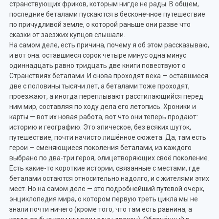
странствующих фриков, которым нигде не рады. В общем,
последние беталами пускаются в бесконечное путешествие
по причудливой земле, о которой раньше они разве что
сказки от заезжих купцов слышали.
На самом деле, есть причина, почему я об этом рассказываю,
и вот она: оставшиеся сорок четыре минус одна минус
одиннадцать равно тридцать две книги повествуют о
Странствиях беталами. И снова проходят века — оставшиеся
две с половины тысячи лет, а беталами тоже проходят,
проезжают, а иногда переплывают расстилающийся перед
ним мир, составляя по ходу дела его летопись. Хроники и
карты — вот их новая работа, вот что они теперь продают:
историю и географию. Это эпическое, без всяких шуток,
путешествие, почти начисто лишённое сюжета. Да, там есть
герои — сменяющиеся поколения беталами, из каждого
выбрано по два-три героя, олицетворяющих своё поколение.
Есть какие-то короткие истории, связанные с местами, где
беталами остаются относительно надолго, и с жителями этих
мест. Но на самом деле — это подробнейший путевой очерк,
энциклопедия мира, о котором первую треть цикла мы не
знали почти ничего (кроме того, что там есть равнина, а