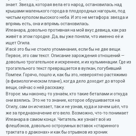
знает. Звезда, которая вела его народ, остановилась над
крышами маленького города в плодородных нагорьях, под
чистым куполом высокого неба. И это не метафора: звезда и
впрямь есть, она и впрямь остановилась.
Илеанара, довольно противная на мой вкус девица, как раз
живёт в этом городке. Да, вы уже поняли, что именно её и
ищет Огила.
И всё это бы не стоило упоминания, если бы не две вещи.
Первое, это сам текст. Описание зарождения отношений —
довольно трогательное и искреннее, и их кульминации. Где из
трогательного текст превращается в вулкан, погубивший
Помпеи. Горячо, пошло и, как бы это, невероятно растяжимо
(в физиологическом плане), когда дело доходит до второй
вещи, сейчас о ней расскажу.
Второе: мы наконец-то узнаём, кто такие беталами и откуда
они взялись. Это не то знание, которое обрушивается на
Огилу, сам он исчезает, так и не узнав, куда и зачем шёл, что
же за предназначение его вело. Возможно, что-то понимает
Илеанара в самом конце. Читатель же узнаёт всё из
флешбэков, довольно остроумных вставок «старинного
трактата о драконах» и как бы отрывков из хроник