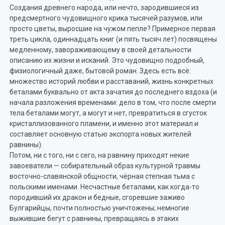
Создания древнего народа, или нечто, зародившиеся из
предсмертного чудовищного крика тысячей разумов, или
просто цветы, выросшие на чужом пепле? Примерное первая
треть цикла, одиннадцать книг (и пять тысяч лет) посвящены
медленному, завораживающему в своей детальности
описанию их жизни и исканий. Это чудовищно подробный,
физиологичный даже, бытовой роман. Здесь есть всё:
множество историй любви и расставаний, жизнь конкретных
беталами буквально от акта зачатия до последнего вздоха (и
начала разложения временами: дело в том, что после смерти
тела беталами могут, а могут и нет, превратиться в сгусток
кристаллизованного пламени, и именно этот материал и
составляет основную статью экспорта новых жителей
равнины).
Потом, ни с того, ни с сего, на равнину приходят некие
завоеватели — собирательный образ культурной травмы
восточно-славянской общности, чёрная степная тьма с
польскими именами. Несчастные беталами, как когда-то
породивший их дракон и бедные, сгоревшие заживо
Булгарийцы, почти полностью уничтожены; немногие
выжившие бегут с равнины, превращаясь в этаких