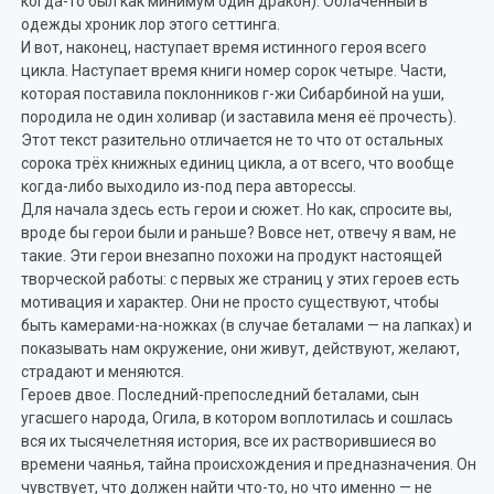
когда-то был как минимум один дракон). Облачённый в
одежды хроник лор этого сеттинга.
И вот, наконец, наступает время истинного героя всего
цикла. Наступает время книги номер сорок четыре. Части,
которая поставила поклонников г-жи Сибарбиной на уши,
породила не один холивар (и заставила меня её прочесть).
Этот текст разительно отличается не то что от остальных
сорока трёх книжных единиц цикла, а от всего, что вообще
когда-либо выходило из-под пера авторессы.
Для начала здесь есть герои и сюжет. Но как, спросите вы,
вроде бы герои были и раньше? Вовсе нет, отвечу я вам, не
такие. Эти герои внезапно похожи на продукт настоящей
творческой работы: с первых же страниц у этих героев есть
мотивация и характер. Они не просто существуют, чтобы
быть камерами-на-ножках (в случае беталами — на лапках) и
показывать нам окружение, они живут, действуют, желают,
страдают и меняются.
Героев двое. Последний-препоследний беталами, сын
угасшего народа, Огила, в котором воплотилась и сошлась
вся их тысячелетняя история, все их растворившиеся во
времени чаянья, тайна происхождения и предназначения. Он
чувствует, что должен найти что-то, но что именно — не