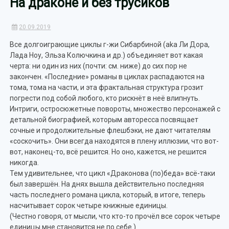
На драконе и без трусиков
20.09.2019
Все долгоиграющие циклы г-жи Сибарбиной (aka Ли Дора,
Лада Ноу, Эльза Колючкина и др.) объединяет вот какая
черта: ни один из них (почти: см. ниже) до сих пор не
закончен. «Последние» романы в циклах распадаются на
тома, тома на части, и эта фрактальная структура грозит
погрести под собой любого, кто рискнёт в неё влипнуть.
Интриги, остросюжетные повороты, множество персонажей с
детальной биографией, которым авторесса посвящает
сочные и продолжительные флешбэки, не дают читателям
«соскочить». Они всегда находятся в плену иллюзии, что вот-
вот, наконец-то, всё решится. Но оно, кажется, не решится
никогда.
Тем удивительнее, что цикл «Драконова (по)беда» всё-таки
был завершён. На днях вышла действительно последняя
часть последнего романа цикла, который, в итоге, теперь
насчитывает сорок четыре книжные единицы.
(Честно говоря, от мысли, что кто-то прочёл все сорок четыре
единицы мне становится не по себе.)