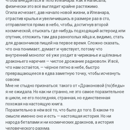
чтобы внедриться в тело Илеанары. Как я написала,
физически это всё выглядит крайне растяжимо.
Огила исчезает, дав начало новой жизни, а Илеанара,
отрастив крылья и увеличившись в размере раз в сто,
отправляется прямо в небо, чтобы, достигнув второй
космической, отыскать где-нибудь подходящий астероид или
спутник, отложить там два разнополых яйца и, видимо, стать
для дракончиков пищей на первое время. Сложно сказать,
что она понимает, думает и чувствует, потому что
внутренний монолог её уже уходит в чириканье и щёлканье
драконьего наречия — чистое дрожание радиоволн. И всё,
что нам остаётся, — чёрное пятно в небе, быстро
превращающееся в едва заметную точку, чтобы исчезнуть
совсем.
Мне не стыдно признаться: такого от «Драконовой (по)беды»
я не ожидала. Но как ни странно, не это самое поразительное
в цикле, не его последняя, странная, но единственная
похожая на настоящую книга.
Поразительно в нём всё то, что было до того. В каком-то
смысле именно оно и есть — настоящая история. Но ни
народа беталами и ни космических драконов, а история
человеческого разума.