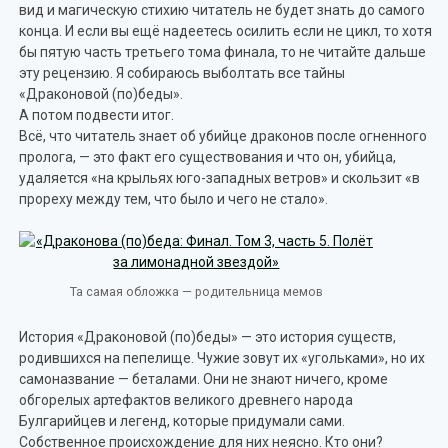
вид и магическую стихию читатель не будет знать до самого
конца. И если вы ещё надеетесь осилить если не цикл, то хотя
бы пятую часть третьего тома финала, то не читайте дальше
эту рецензию. Я собираюсь выболтать все тайны
«Драконовой (по)беды».
А потом подвести итог.
Всё, что читатель знает об убийце драконов после огненного
пролога, — это факт его существования и что он, убийца,
удаляется «на крыльях юго-западных ветров» и скользит «в
прореху между тем, что было и чего не стало».
Та самая обложка — родительница мемов
История «Драконовой (по)беды» — это история существ,
родившихся на пепелище. Чужие зовут их «угольками», но их
самоназвание — беталами. Они не знают ничего, кроме
обгорелых артефактов великого древнего народа
Булгарийцев и легенд, которые придумали сами.
Собственное происхождение для них неясно. Кто они?