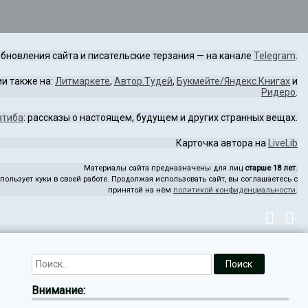
бновления сайта и писательские терзания — на канале
Telegram
.
и также на:
Литмаркете
,
Автор.Тудей
,
Букмейте/Яндекс.Книгах
и
Ридеро
.
атиба
: рассказы о настоящем, будущем и других странных вещах.
Карточка автора на
LiveLib
Материалы сайта предназначены для лиц
старше 18 лет
.
пользует куки в своей работе. Продолжая использовать сайт, вы соглашаетесь с
принятой на нём
политикой конфиденциальности
.
Внимание: