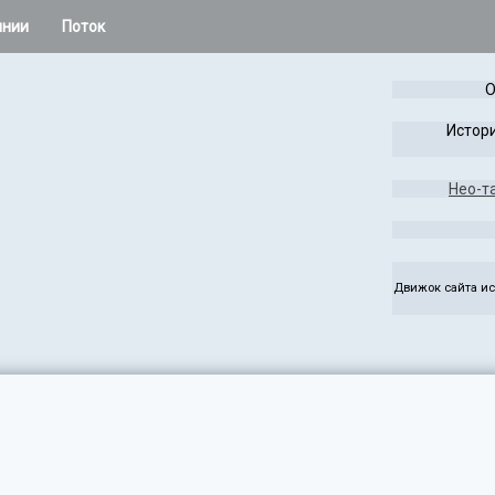
инии
Поток
 остальное
О
Расклады Колеса года
Истори
Таро Лабиринта и Игры
Нео-т
жаса
Чужая Система
ез
Руны
Движок сайта ис
э