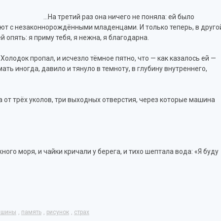
…На третий раз она ничего не поняла: ей было
пают с незаконнорождёнными младенцами. И только теперь, в друго
й опять: я приму тебя, я нежна, я благодарна.
олодок пропал, и исчезло тёмное пятно, что — как казалось ей —
ть иногда, давило и тянуло в темноту, в глубину внутреннего,
ка от трёх уколов, три выходных отверстия, через которые машина
го моря, и чайки кричали у берега, и тихо шептала вода: «Я буду
ашины
,
память
,
рисунок
,
страх