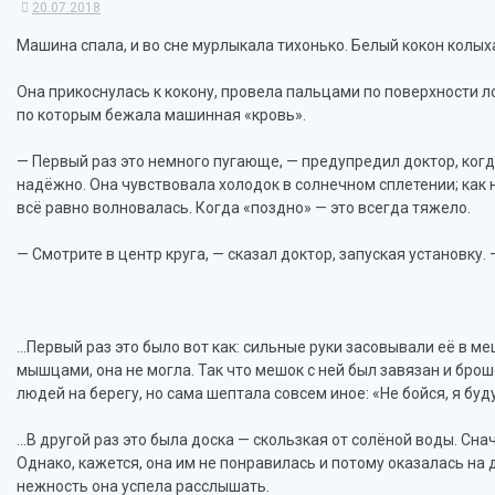
20.07.2018
Машина спала, и во сне мурлыкала тихонько. Белый кокон колых
Она прикоснулась к кокону, провела пальцами по поверхности л
по которым бежала машинная «кровь».
— Первый раз это немного пугающе, — предупредил доктор, когда
надёжно. Она чувствовала холодок в солнечном сплетении; как н
всё равно волновалась. Когда «поздно» — это всегда тяжело.
— Смотрите в центр круга, — сказал доктор, запуская установку. 
…Первый раз это было вот как: сильные руки засовывали её в м
мышцами, она не могла. Так что мешок с ней был завязан и бр
людей на берегу, но сама шептала совсем иное: «Не бойся, я бу
…В другой раз это была доска — скользкая от солёной воды. Снач
Однако, кажется, она им не понравилась и потому оказалась на
нежность она успела расслышать.