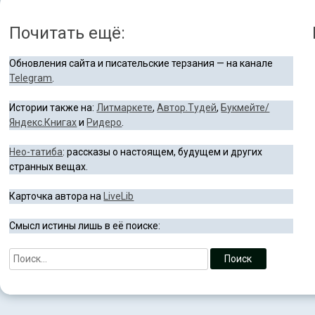
Почитать ещё:
Обновления сайта и писательские терзания — на канале
Telegram
.
Истории также на:
Литмаркете
,
Автор.Тудей
,
Букмейте/
Яндекс.Книгах
и
Ридеро
.
Нео-татиба
: рассказы о настоящем, будущем и других
странных вещах.
Карточка автора на
LiveLib
Смысл истины лишь в её поиске: