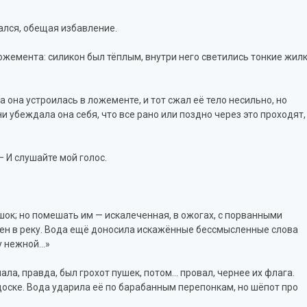
ался, обещая избавление.
ожемента: силикон был тёплым, внутри него светились тонкие жилк
 она устроилась в ложементе, и тот сжал её тело несильно, но
и убеждала она себя, что все рано или поздно через это проходят,
— И слушайте мой голос.
ешок; но помешать им — искалеченная, в ожогах, с порванными
ошен в реку. Вода ещё доносила искажённые бессмысленные слова
ду нежной…»
ала, правда, был грохот пушек, потом… провал, чернее их флага.
 доске. Вода ударила её по барабанным перепонкам, но шёпот про