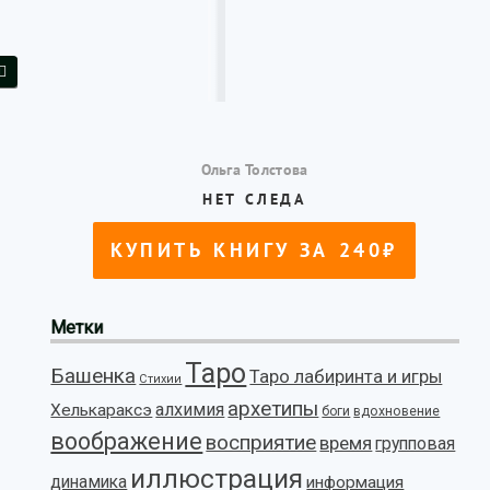
Метки
Таро
Башенка
Таро лабиринта и игры
Стихии
архетипы
алхимия
Хелькараксэ
боги
вдохновение
воображение
восприятие
время
групповая
иллюстрация
динамика
информация