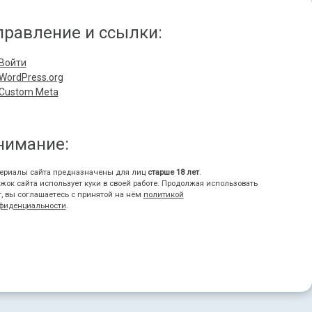
правление и ссылки:
Войти
WordPress.org
Custom Meta
нимание:
ериалы сайта предназначены для лиц
старше 18 лет
.
жок сайта использует куки в своей работе. Продолжая использовать
т, вы соглашаетесь с принятой на нём
политикой
фиденциальности
.