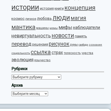
истории
концепция
история
книги
люди
магия
любовь
космос
личное
мантика
мифы
наблюдатели
машины
мемы
новости
невиртуальность
память
рисунок
перевод
рецензия
руны
свобода
сознание
ссылка
страх
телесность
социальность
чувства
эволюция
язычество
Рубрики
Рубрики
Архив
Архив