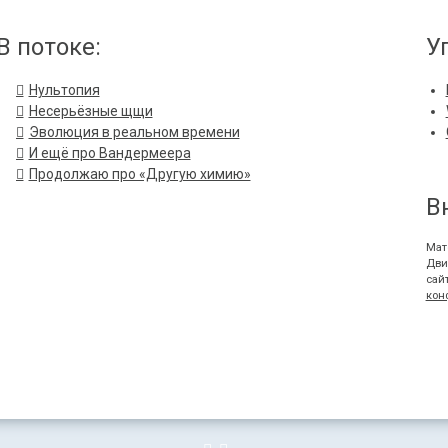
В потоке:
У
Нультопия
Несерьёзные щщи
Эволюция в реальном времени
И ещё про Вандермеера
Продолжаю про «Другую химию»
В
Мат
Дви
сай
кон