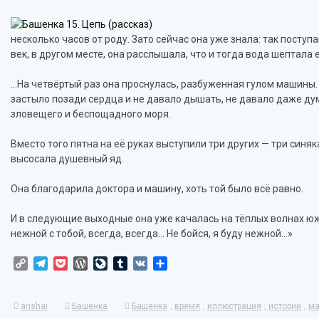
несколько часов от роду. Зато сейчас она уже знала: так посту
век, в другом месте, она расслышала, что и тогда вода шептала е
…На четвёртый раз она проснулась, разбуженная гулом машины. Х
застыло позади сердца и не давало дышать, не давало даже дума
зловещего и беспощадного моря.
Вместо того пятна на её руках выступили три других — три синя
высосала душевный яд.
Она благодарила доктора и машину, хоть той было всё равно.
И в следующие выходные она уже качалась на тёплых волнах южно
нежной с тобой, всегда, всегда… Не бойся, я буду нежной…»
Copy
Telegram
Pocket
WordPress
LiveJournal
Tumblr
VK
Отправить
Link
arishai
Башенка
Башенка
,
время
,
иллюстрация
,
истории
,
м