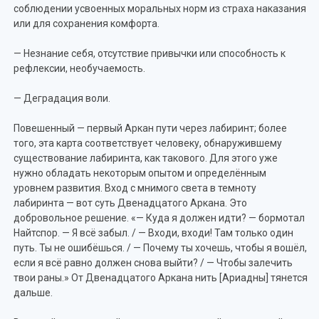
соблюдении усвоенных моральных норм из страха наказания
или для сохранения комфорта.
— Незнание себя, отсутствие привычки или способность к
рефлексии, необучаемость.
— Деградация воли.
Повешенный — первый Аркан пути через лабиринт; более
того, эта карта соответствует человеку, обнаружившему
существование лабиринта, как такового. Для этого уже
нужно обладать некоторым опытом и определённым
уровнем развития. Вход с мнимого света в темноту
лабиринта — вот суть Двенадцатого Аркана. Это
добровольное решение. «— Куда я должен идти? — бормотал
Найтспор. — Я всё забыл. / — Входи, входи! Там только один
путь. Ты не ошибёшься. / — Почему ты хочешь, чтобы я вошёл,
если я всё равно должен снова выйти? / — Чтобы залечить
твои раны.» От Двенадцатого Аркана нить [Ариадны] тянется
дальше.