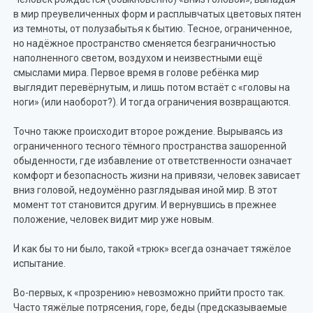
в мир преувеличенных форм и расплывчатых цветовых пятен
из темноты, от полузабытья к бытию. Тесное, ограниченное,
но надёжное пространство сменяется безграничностью
наполненного светом, воздухом и неизвестными ещё
смыслами мира. Первое время в голове ребёнка мир
выглядит перевёрнутым, и лишь потом встаёт с «головы на
ноги» (или наоборот?). И тогда ограничения возвращаются.
Точно также происходит второе рождение. Вырываясь из
ограниченного тесного тёмного пространства зашоренной
обыденности, где избавление от ответственности означает
комфорт и безопасность жизни на привязи, человек зависает
вниз головой, недоумённо разглядывая иной мир. В этот
момент тот становится другим. И вернувшись в прежнее
положение, человек видит мир уже новым.
И как бы то ни было, такой «трюк» всегда означает тяжёлое
испытание.
Во-первых, к «прозрению» невозможно прийти просто так.
Часто тяжёлые потрясения, горе, беды (предсказываемые