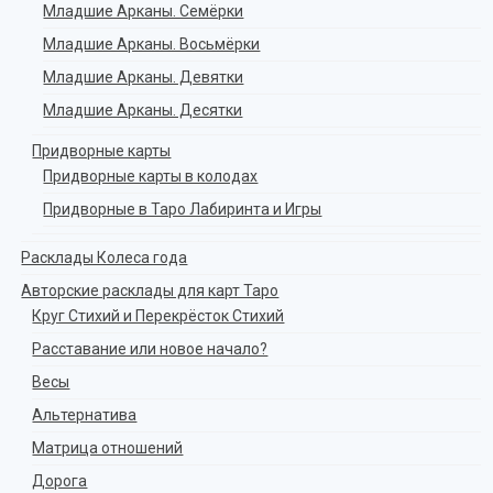
Младшие Арканы. Семёрки
Младшие Арканы. Восьмёрки
Младшие Арканы. Девятки
Младшие Арканы. Десятки
Придворные карты
Придворные карты в колодах
Придворные в Таро Лабиринта и Игры
Расклады Колеса года
Авторские расклады для карт Таро
Круг Стихий и Перекрёсток Стихий
Расставание или новое начало?
Весы
Альтернатива
Матрица отношений
Дорога