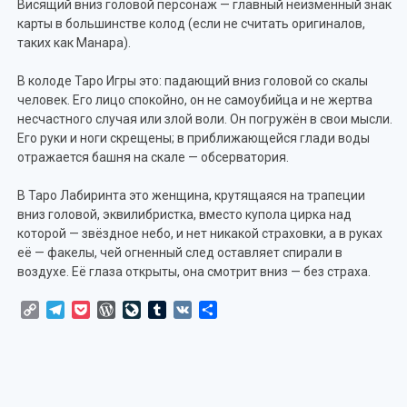
Висящий вниз головой персонаж — главный неизменный знак
карты в большинстве колод (если не считать оригиналов,
таких как Манара).
В колоде Таро Игры это: падающий вниз головой со скалы
человек. Его лицо спокойно, он не самоубийца и не жертва
несчастного случая или злой воли. Он погружён в свои мысли.
Его руки и ноги скрещены; в приближающейся глади воды
отражается башня на скале — обсерватория.
В Таро Лабиринта это женщина, крутящаяся на трапеции
вниз головой, эквилибристка, вместо купола цирка над
которой — звёздное небо, и нет никакой страховки, а в руках
её — факелы, чей огненный след оставляет спирали в
воздухе. Её глаза открыты, она смотрит вниз — без страха.
Copy
Telegram
Pocket
WordPress
LiveJournal
Tumblr
VK
Отправить
Link