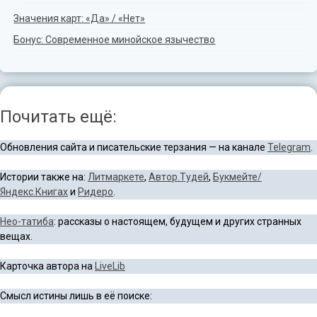
Значения карт: «Да» / «Нет»
Бонус: Современное минойское язычество
Почитать ещё:
Обновления сайта и писательские терзания — на канале
Telegram
.
Истории также на:
Литмаркете
,
Автор.Тудей
,
Букмейте/
Яндекс.Книгах
и
Ридеро
.
Нео-татиба
: рассказы о настоящем, будущем и других странных
вещах.
Карточка автора на
LiveLib
Смысл истины лишь в её поиске: