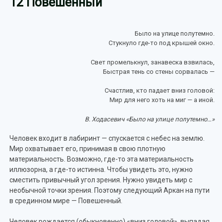
12 Повешенный
Было на улице полутемно.
Стукнуло где-то под крышей окно.
Свет промелькнул, занавеска взвилась,
Быстрая тень со стены сорвалась —
Счастлив, кто падает вниз головой:
Мир для него хоть на миг — а иной.
В. Ходасевич «Было на улице полутемно…»
Человек входит в лабиринт — спускается с небес на землю.
Мир охватывает его, принимая в свою плотную
материальность. Возможно, где-то эта материальность
иллюзорна, а где-то истинна. Чтобы увидеть это, нужно
сместить привычный угол зрения. Нужно увидеть мир с
необычной точки зрения. Поэтому следующий Аркан на пути
в срединном мире — Повешенный.
Человек рождается (обыкновенно) «вниз головой», выпадая