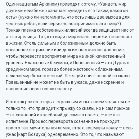
Одиннадцатым Арканом) приводят к этому. «Увидеть мир
другим» неизбежно означает «увидеть его таким, какой он
есть» (нужно ли напоминать, что есть лишь два выхода для
честных ребят, если серьёзно воспринимать этот мир?).
Тонкая плёнка собственных иллюзий всегда защищает нас от
этого зрелища. Тот, кто видит мир иначе, пережил переворот
в жизни. Столь сильным и болезненным должно быть
внезапное потрясение или долгим постоянное давление,
чтобы перевести восприятия мира на иной качественный
уровень. Блаженные безумны, и Повешенный — это Дурак в
срединном мире, гораздо более жестоком к блаженным,
нежели мир божественный. Летящий вниз головой со скалы
Повешенный не может не быть в ужасе, даже искренне и
полностью веря в свою правоту.
И это как раз во-вторых: страшным испытанием является не
только то, что приводит к прыжку со скалы, но и сам прыжок
— от сомнений и колебаний до самого полёта — всё это
испытание. Процесс переворота сознания не проходит
просто так: мучительная ломка, страх, кошмары наяву — весь
ужас [карт Воздуха] одновременно. Это то, что называют