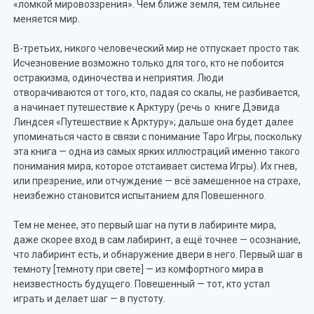
«ломкой мировоззрения». Чем ближе земля, тем сильнее
меняется мир.
В-третьих, никого человеческий мир не отпускает просто так.
Исчезновение возможно только для того, кто не побоится
остракизма, одиночества и неприятия. Люди
отворачиваются от того, кто, падая со скалы, не разбивается,
а начинает путешествие к Арктуру (речь о книге Дэвида
Линдсея «Путешествие к Арктуру»; дальше она будет далее
упоминаться часто в связи с понимание Таро Игры, поскольку
эта книга — одна из самых ярких иллюстраций именно такого
понимания мира, которое отстаивает система Игры). Их гнев,
или презрение, или отчуждение — всё замешенное на страхе,
неизбежно становится испытанием для Повешенного.
Тем не менее, это первый шаг на пути в лабиринте мира,
даже скорее вход в сам лабиринт, а ещё точнее — осознание,
что лабиринт есть, и обнаружение двери в него. Первый шаг в
темноту [темноту при свете] — из комфортного мира в
неизвестность будущего. Повешенный — тот, кто устал
играть и делает шаг — в пустоту.