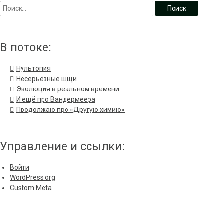
В потоке:
Нультопия
Несерьёзные щщи
Эволюция в реальном времени
И ещё про Вандермеера
Продолжаю про «Другую химию»
Управление и ссылки:
Войти
WordPress.org
Custom Meta