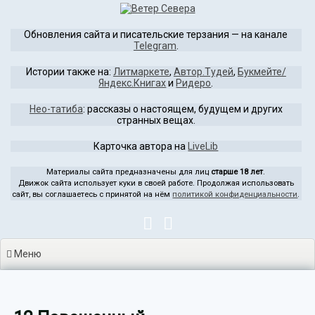
Перейти
к
Обновления сайта и писательские терзания — на канале
содержимому
Telegram
.
Истории также на:
Литмаркете
,
Автор.Тудей
,
Букмейте/
Яндекс.Книгах
и
Ридеро
.
Нео-татиба
: рассказы о настоящем, будущем и других
странных вещах.
Карточка автора на
LiveLib
Материалы сайта предназначены для лиц
старше 18 лет
.
Движок сайта использует куки в своей работе. Продолжая использовать
сайт, вы соглашаетесь с принятой на нём
политикой конфиденциальности
.
Меню