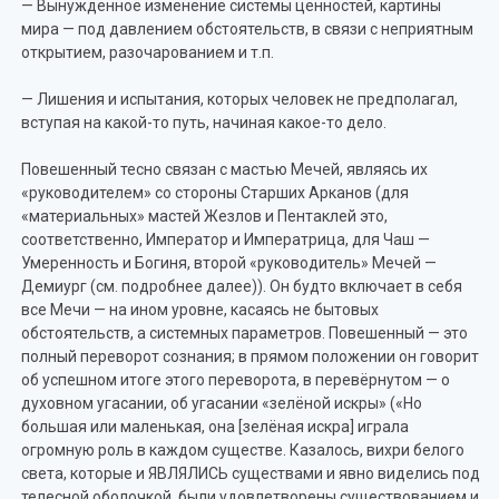
— Вынужденное изменение системы ценностей, картины
мира — под давлением обстоятельств, в связи с неприятным
открытием, разочарованием и т.п.
— Лишения и испытания, которых человек не предполагал,
вступая на какой-то путь, начиная какое-то дело.
Повешенный тесно связан с мастью Мечей, являясь их
«руководителем» со стороны Старших Арканов (для
«материальных» мастей Жезлов и Пентаклей это,
соответственно, Император и Императрица, для Чаш —
Умеренность и Богиня, второй «руководитель» Мечей —
Демиург (см. подробнее далее)). Он будто включает в себя
все Мечи — на ином уровне, касаясь не бытовых
обстоятельств, а системных параметров. Повешенный — это
полный переворот сознания; в прямом положении он говорит
об успешном итоге этого переворота, в перевёрнутом — о
духовном угасании, об угасании «зелёной искры» («Но
большая или маленькая, она [зелёная искра] играла
огромную роль в каждом существе. Казалось, вихри белого
света, которые и ЯВЛЯЛИСЬ существами и явно виделись под
телесной оболочкой, были удовлетворены существованием и