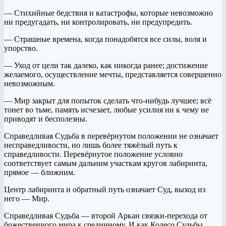
— Стихийные бедствия и катастрофы, которые невозможно
ни предугадать, ни контролировать, ни предупредить.
— Страшные времена, когда понадобятся все силы, воля и
упорство.
— Уход от цели так далеко, как никогда ранее; достижение
желаемого, осуществление мечты, представляется совершенно
невозможным.
— Мир закрыт для попыток сделать что-нибудь лучшее; всё
тонет во тьме, память исчезает, любые усилия ни к чему не
приводят и бесполезны.
Справедливая Судьба в перевёрнутом положении не означает
несправедливости, но лишь более тяжёлый путь к
справедливости. Перевёрнутое положение условно
соответствует самым дальним участкам кругов лабиринта,
прямое — ближним.
Центр лабиринта и обратный путь означает Суд, выход из
него — Мир.
Справедливая Судьба — второй Аркан связки-перехода от
божественного мира к срединному. И как Колесо Судьбы