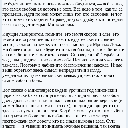
не будет иного пути и невозможно заблудиться, — всё равно,
это самая свободная дорога из всех. Всё дело в том, как ты её
пройдёшь. Идти по ней может лишь тот, кто свободен. И тот,
кто поймёт это, обретёт Справедливую Судьбу, а кто потеряет
себя, тот будет пожран Минотавром.
Идущие лабиринтом, помните: это земля скорби и слёз, это
темнота и ограничения, это место, куда не светит солнце,
место, забытое на земле, это и есть настоящая Мритью Лока.
Но более нигде вы не будете столь свободны, как в лабиринте
сна о лабиринте. Смотрите в глаза Справедливой Судьбе, и
тогда вы увидите в них самих себя. Нет испытания ужаснее и
тяжелее. Поэтому в лабиринте бессмысленна надежда. Иные
вещи обретают здесь смысл: непредвзятый взгляд,
умеренность, путеводный свет маяка, упрямство, война с
самим собой и боль.
Вот сказка о Минотавре: каждый урочный год минойский
царь в маске быка-солнца входил в лабиринт, ведя за собой
двенадцать афинян-пленников, связанных одной верёвкой (и
может быть с повязками на глазах); он доходил до центра, и
здесь его путь заканчивался. Ход был столь узким, что выйти
назад можно было, лишь избившись от тех, кто теперь
преграждали ему дорогу, кто не знали выхода назад. Суть
власти — в умении принимать нужные решения, так всегда