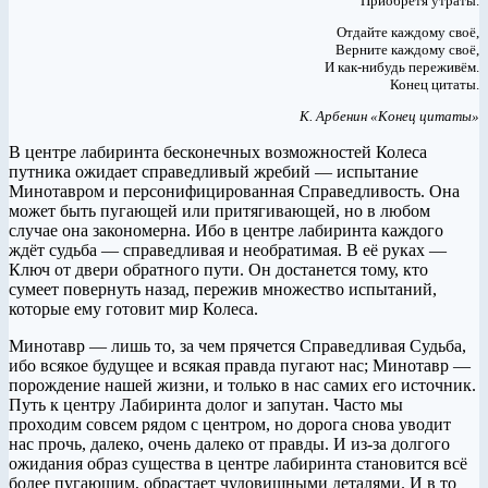
Приобретя утраты.
Отдайте каждому своё,
Верните каждому своё,
И как-нибудь переживём.
Конец цитаты.
К. Арбенин «Конец цитаты»
В центре лабиринта бесконечных возможностей Колеса
путника ожидает справедливый жребий — испытание
Минотавром и персонифицированная Справедливость. Она
может быть пугающей или притягивающей, но в любом
случае она закономерна. Ибо в центре лабиринта каждого
ждёт судьба — справедливая и необратимая. В её руках —
Ключ от двери обратного пути. Он достанется тому, кто
сумеет повернуть назад, пережив множество испытаний,
которые ему готовит мир Колеса.
Минотавр — лишь то, за чем прячется Справедливая Судьба,
ибо всякое будущее и всякая правда пугают нас; Минотавр —
порождение нашей жизни, и только в нас самих его источник.
Путь к центру Лабиринта долог и запутан. Часто мы
проходим совсем рядом с центром, но дорога снова уводит
нас прочь, далеко, очень далеко от правды. И из-за долгого
ожидания образ существа в центре лабиринта становится всё
более пугающим, обрастает чудовищными деталями. И в то