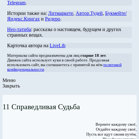
Telegram
.
Истории также на:
Литмаркете
,
Автор.Тудей
,
Букмейте/
Яндекс.Книгах
и
Ридеро
.
Нео-татиба
: рассказы о настоящем, будущем и других
странных вещах.
Карточка автора на
LiveLib
Материалы сайта предназначены для лиц
старше 18 лет
.
Движок сайта использует куки в своей работе. Продолжая
использовать сайт, вы соглашаетесь с принятой на нём
политикой
конфиденциальности
.
Меню
Закрыть
11 Справедливая Судьба
Верните каждому своё,
Отдайте каждому своё,
Пусть все идут своим путём,