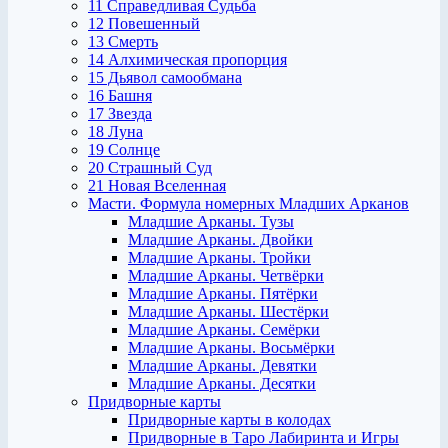
11 Справедливая Судьба
12 Повешенный
13 Смерть
14 Алхимическая пропорция
15 Дьявол самообмана
16 Башня
17 Звезда
18 Луна
19 Солнце
20 Страшный Суд
21 Новая Вселенная
Масти. Формула номерных Младших Арканов
Младшие Арканы. Тузы
Младшие Арканы. Двойки
Младшие Арканы. Тройки
Младшие Арканы. Четвёрки
Младшие Арканы. Пятёрки
Младшие Арканы. Шестёрки
Младшие Арканы. Семёрки
Младшие Арканы. Восьмёрки
Младшие Арканы. Девятки
Младшие Арканы. Десятки
Придворные карты
Придворные карты в колодах
Придворные в Таро Лабиринта и Игры