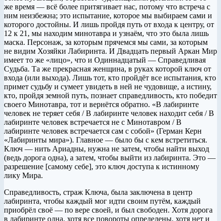
же время — всё более притягивает нас, потому что встреча с
ним неизбежна; это испытание, которое мы выбираем сами и
которого достойны. И лишь пройдя путь от входа к центру, от
12 к 21, мы находим минотавра и узнаём, что это была лишь
маска. Персонаж, за которым прячемся мы сами, за которым
не видим Хозяйки Лабиринта. И Двадцать первый Аркан Мир
имеет то же «лицо», что и Одиннадцатый — Справедливая
Судьба. Та же прекрасная женщина, в руках которой ключ от
входа (или выхода). Лишь тот, кто пройдёт все испытания, кто
примет судьбу и сумеет увидеть в ней не чудовище, а истину,
кто, пройдя земной путь, познает справедливость, кто победит
своего Минотавра, тот и вернётся обратно. «В лабиринте
человек не теряет себя / В лабиринте человек находит себя / В
лабиринте человек встречается не с Минотавром / В
лабиринте человек встречается сам с собой» (Герман Керн
«Лабиринты мира»). Главное — было бы с кем встретиться.
Ключ — нить Ариадны, нужна не затем, чтобы найти выход
(ведь дорога одна), а затем, чтобы выйти из лабиринта. Это —
разрешение [самому себе], это ключ доступа к истинному
лику Мира.
Справедливость, страж Ключа, была заключена в центр
лабиринта, чтобы каждый мог идти своим путём, каждый
приобрёл своё — по вере своей, и был свободен. Хотя дорога
в лабиринте одна, хотя все повороты определены, хотя нет и