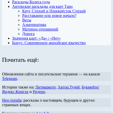
Расклады Колеса года
Авторские расклады для карт Таро
Круг Стихий и Перекрёсток Стихий
Расставание или новое начало?
Весы
Альтернатива
Матрица отношений
Дорога
Значения карт: «Да» / «Нет»
Бонус: Современное минойское язычество
Почитать ещё:
Обновления сайта и писательские терзания — на канале
Telegram
.
Истории также на:
Литмаркете
,
Автор.Тудей
,
Букмейте/
Яндекс.Книгах
и
Ридеро
.
Нео-татиба
: рассказы о настоящем, будущем и других
странных вещах.