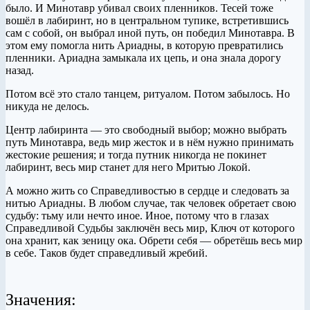
было. И Минотавр убивал своих пленников. Тесей тоже
вошёл в лабиринт, но в центральном тупике, встретившись
сам с собой, он выбрал иной путь, он победил Минотавра. В
этом ему помогла нить Ариадны, в которую превратились
пленники. Ариадна замыкала их цепь, и она знала дорогу
назад.
Потом всё это стало танцем, ритуалом. Потом забылось. Но
никуда не делось.
Центр лабиринта — это свободный выбор; можно выбрать
путь Минотавра, ведь мир жесток и в нём нужно принимать
жестокие решения; и тогда путник никогда не покинет
лабиринт, весь мир станет для него Мритью Локой.
А можно жить со Справедливостью в сердце и следовать за
нитью Ариадны. В любом случае, так человек обретает свою
судьбу: тьму или нечто иное. Иное, потому что в глазах
Справедливой Судьбы заключён весь мир, Ключ от которого
она хранит, как зеницу ока. Обрети себя — обретёшь весь мир
в себе. Таков будет справедливый жребий.
Значения: