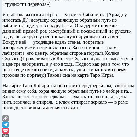
«трудности перевода»).
Я выбрала женский образ — Хозяйку Лабиринта [Ариадну,
ипостась Д.]; девушку, охраняющую обратный путь из
лабиринта, одетую в шкуру быка. Она держит оружие —
длинный прямой рог, заострённый и посаженный на рукоять,
в другой же руке у неё тонкая пульсирующая нить света.
Вокруг неё — уходящие вдаль стены, покрытые
изображениями песочных часов. За её спиной — схема
лабиринта, его центр, обратная сторона портала Колеса
Судьбы. (Проваливаясь в Колесо Судьбы, душа оказывается не
в центре лабиринта, а у его входа. Подвох как раз в том, что
центр ещё нужно найти, а память души стирается во время
прохода по порталу.) Такова она на карте Таро Игры.
На карте Таро Лабиринта она стоит перед зеркалом, в котором
видит саму себя, охраняющую обратный путь из лабиринта…
Здесь, по эту сторону зеркала — сумрак толщи воды, здесь
нить завилась в спираль, а ключ отпирает зеркало — в раме
последнего видна замочная скважина.
Copy
Link
Telegram
Pocket