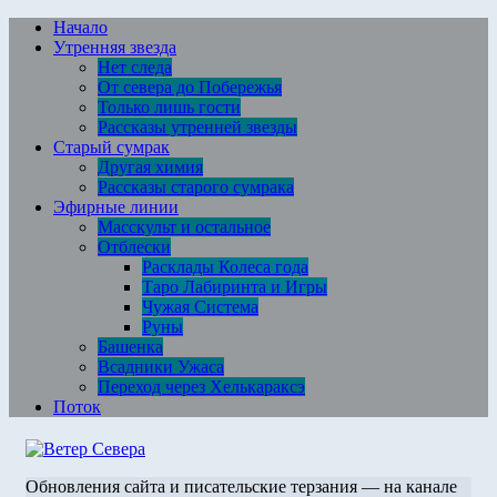
Перейти
Начало
к
Утренняя звезда
содержимому
Нет следа
От севера до Побережья
Только лишь гости
Рассказы утренней звезды
Старый сумрак
Другая химия
Рассказы старого сумрака
Эфирные линии
Масскульт и остальное
Отблески
Расклады Колеса года
Таро Лабиринта и Игры
Чужая Система
Руны
Башенка
Всадники Ужаса
Переход через Хелькараксэ
Поток
Обновления сайта и писательские терзания — на канале