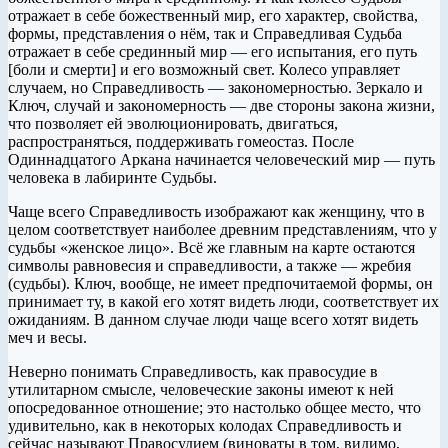
отражает в себе божественный мир, его характер, свойства,
формы, представления о нём, так и Справедливая Судьба
отражает в себе срединный мир — его испытания, его путь
[боли и смерти] и его возможный свет. Колесо управляет
случаем, но Справедливость — закономерностью. Зеркало и
Ключ, случай и закономерность — две стороны закона жизни,
что позволяет ей эволюционировать, двигаться,
распространяться, поддерживать гомеостаз. После
Одиннадцатого Аркана начинается человеческий мир — путь
человека в лабиринте Судьбы.
Чаще всего Справедливость изображают как женщину, что в
целом соответствует наиболее древним представлениям, что у
судьбы «женское лицо». Всё же главным на карте остаются
символы равновесия и справедливости, а также — жребия
(судьбы). Ключ, вообще, не имеет предпочитаемой формы, он
принимает ту, в какой его хотят видеть люди, соответствует их
ожиданиям. В данном случае люди чаще всего хотят видеть
меч и весы.
Неверно понимать Справедливость, как правосудие в
утилитарном смысле, человеческие законы имеют к ней
опосредованное отношение; это настолько общее место, что
удивительно, как в некоторых колодах Справедливость и
сейчас называют Правосудием (виноваты в том, видимо,