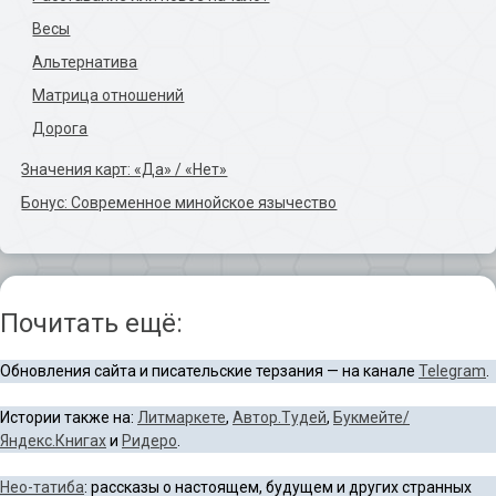
Весы
Альтернатива
Матрица отношений
Дорога
Значения карт: «Да» / «Нет»
Бонус: Современное минойское язычество
Почитать ещё:
Обновления сайта и писательские терзания — на канале
Telegram
.
Истории также на:
Литмаркете
,
Автор.Тудей
,
Букмейте/
Яндекс.Книгах
и
Ридеро
.
Нео-татиба
: рассказы о настоящем, будущем и других странных