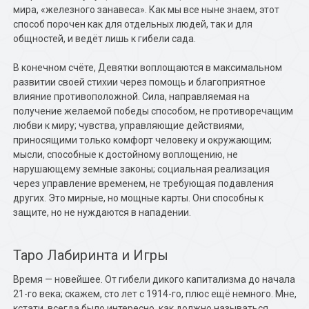
мира, «железного занавеса». Как мы все ныне знаем, этот
способ порочен как для отдельных людей, так и для
общностей, и ведёт лишь к гибели сада.
В конечном счёте, Девятки воплощаются в максимальном
развитии своей стихии через помощь и благоприятное
влияние противоположной. Сила, направляемая на
получение желаемой победы способом, не противоречащим
любви к миру; чувства, управляющие действиями,
приносящими только комфорт человеку и окружающим;
мысли, способные к достойному воплощению, не
нарушающему земные законы; социальная реализация
через управление временем, не требующая подавления
других. Это мирные, но мощные карты. Они способны к
защите, но не нуждаются в нападении.
Таро Лабиринта и Игры
Время — новейшее. От гибели дикого капитализма до начала
21-го века; скажем, сто лет с 1914-го, плюс ещё немного. Мне,
кстати, всегда было интересно, как должно называться