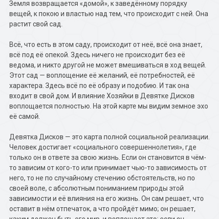
Земля возвращается «домой», к заведённому порядку
вещей, к покою и властью над тем, что происходит с ней. Она
растит свой сад.
Всё, что есть в этом саду, происходит от неё, всё она знает,
всё под её опекой. Здесь ничего не происходит без её
ведома, и никто другой не может вмешиваться в ход вещей.
Этот сад — воплощение её желаний, её потребностей, её
характера. Здесь всё по её образу и подобию. И так она
входит в свой дом. И влияние Хозяйки в Девятке Дисков
воплощается полностью. На этой карте мы видим земное эхо
её самой.
Девятка Дисков — это карта полной социальной реализации.
Человек достигает «социального совершеннолетия», где
только он в ответе за свою жизнь. Если он становится в чём-
то зависим от кого-то или принимает чью-то зависимость от
него, то не по случайному стечению обстоятельств, но по
своей воле, с абсолютным пониманием природы этой
зависимости и её влияния на его жизнь. Он сам решает, что
оставит в нём отпечаток, а что пройдёт мимо; он решает,