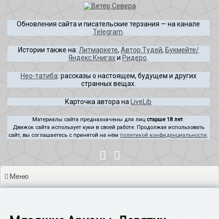
Перейти
к
Обновления сайта и писательские терзания — на канале
содержимому
Telegram
.
Истории также на:
Литмаркете
,
Автор.Тудей
,
Букмейте/
Яндекс.Книгах
и
Ридеро
.
Нео-татиба
: рассказы о настоящем, будущем и других
странных вещах.
Карточка автора на
LiveLib
Материалы сайта предназначены для лиц
старше 18 лет
.
Движок сайта использует куки в своей работе. Продолжая использовать
сайт, вы соглашаетесь с принятой на нём
политикой конфиденциальности
.
Меню