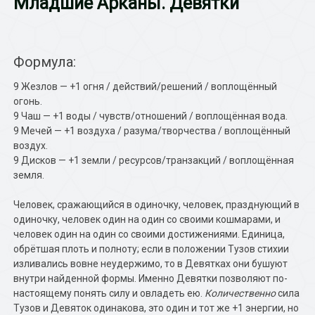
Младшие Арканы. Девятки
Формула:
9 Жезлов — +1 огня / действий/решений / воплощённый
огонь.
9 Чаш — +1 воды / чувств/отношений / воплощённая вода.
9 Мечей — +1 воздуха / разума/творчества / воплощённый
воздух.
9 Дисков — +1 земли / ресурсов/транзакций / воплощённая
земля.
Человек, сражающийся в одиночку, человек, празднующий в
одиночку, человек один на один со своими кошмарами, и
человек один на один со своими достижениями. Единица,
обрётшая плоть и полноту; если в положении Тузов стихии
изливались вовне неудержимо, то в Девятках они бушуют
внутри найденной формы. Именно Девятки позволяют по-
настоящему понять силу и овладеть ею.
Количественно
сила
Тузов и Девяток одинакова, это один и тот же +1 энергии, но