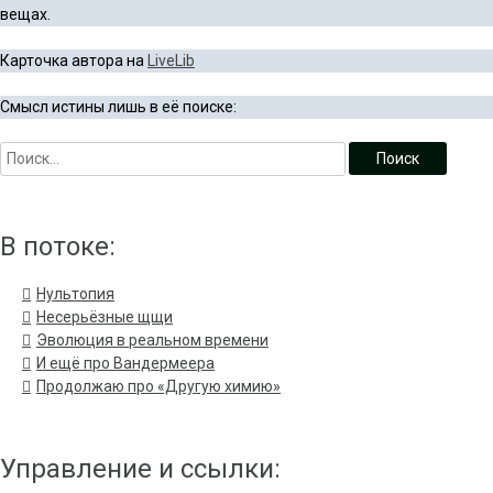
вещах.
Карточка автора на
LiveLib
Смысл истины лишь в её поиске:
В потоке:
Нультопия
Несерьёзные щщи
Эволюция в реальном времени
И ещё про Вандермеера
Продолжаю про «Другую химию»
Управление и ссылки: