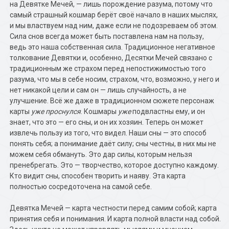
на Девятке Мечей, — лишь порождение разума, потому что
самый страшный кошмар берёт своё начало в наших мыслях,
и мы властвуем над ним, даже если не подозреваем об этом.
Сила снов всегда может быть поставлена нам на пользу,
ведь это наша собственная сила. Традиционное негативное
толкование Девятки и, особенно, Десятки Мечей связано с
традиционным же страхом перед непостижимостью того
разума, что мы в себе носим, страхом, что, возможно, у него и
нет никакой цели и сам он — лишь случайность, а не
улучшение. Всё же даже в традиционном сюжете персонаж
карты
уже проснулся
. Кошмары
уже
подвластны ему, и он
знает, что это — его сны, и он их хозяин. Теперь он может
извлечь пользу из того, что видел. Наши сны — это способ
понять себя; а понимание даёт силу; сны честны, в них мы не
можем себя обмануть. Это дар силы, которым нельзя
пренебрегать. Это — творчество, которое доступно каждому.
Кто видит сны, способен творить и наяву. Эта карта
полностью сосредоточена на самой себе.
Девятка Мечей — карта честности перед самим собой; карта
принятия себя и понимания. И карта полной власти над собой.