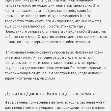
Здесь никто не может управлять мыслями и мнением
человека, никто не может диктовать ему свою волю. Это
карта невозможности предательства себя, какие бы
кошмарные последствия не ждали человека. Карта
творчества столь искусного и искреннего, что оно кажется
ещё одной реальностью. То есть, это карта, где у
Повешенного открываются глаза, и он видит себя Демиургом
собственного мира. Открытие истины может сопровождаться
шоком, но шок, который человек способен пережить.
П.п. означает невозможность проснуться. Человек на грани
сна и яви и не отличает одно от другого, его попытки
нащупать различие и проснуться или заснуть всё время
неудачны и доставляют лишь мучения. П.п. может говорить о
приближающемся душевном расстройстве, когда человек
теряет контроль над мыслями.
Девятка Дисков. Воплощённая земля
И вот, семена, принесённые ветром, всходят, растения живут,
дают новые семена, умирают. Так происходит вновь и вновь.