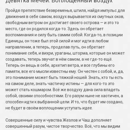
Девятка Мечей. Воплощённый воздух
Пройдя препятствие безвременья, штиля, найдя импульс для
движения в себе самом, воздух вырывается из смутных оков,
свободным ветром он достигает своего острова — и это то
место, где он родился когда-то. Здесь он обретает
воспоминания и силу быть самим собой. Когда-то, в позиции
Единицы, он тоже был этой силой и мог идти в любом
направлении, а теперь, проделав путь, он обретает
понимание себя, и вихри, ураганы, шторма, которые он может
создавать, теперь звучат в нём самом, а не где-то ещё.
Теперь он вещь в себе, архетип ветра, и все глубины его
памяти, все его мысли известны ему. Он честен с собой, и, да,
это понимание может быть тяжкой ношей. Знать, кто ты есть
на самом деле, знать частичку истины — для кого-то это
может стать кошмаром. Всё же воздуху дана сила владеть
собой, своими способностями. Его разум ныне не хаотичен, а
способен идти к выбранной цели. И то, что будет им создано,
не будет в своём воплощении уступать идее.
Совершенные силу и чувства Жезлов и Чаш дополняет
совершенный разум, чистое творчество. Всё, что мы видим