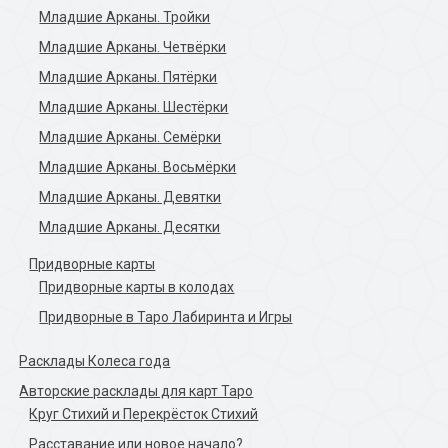
Младшие Арканы. Тройки
Младшие Арканы. Четвёрки
Младшие Арканы. Пятёрки
Младшие Арканы. Шестёрки
Младшие Арканы. Семёрки
Младшие Арканы. Восьмёрки
Младшие Арканы. Девятки
Младшие Арканы. Десятки
Придворные карты
Придворные карты в колодах
Придворные в Таро Лабиринта и Игры
Расклады Колеса года
Авторские расклады для карт Таро
Круг Стихий и Перекрёсток Стихий
Расставание или новое начало?