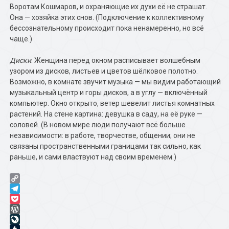
Воротам Кошмаров, и охраняющие их духи её не страшат.
Она — хозяйка этих снов. (Подключение к коллективному
бессознательному происходит пока ненамеренно, но всё
чаще.)
Диски
. Женщина перед окном расписывает волшебным
узором из дисков, листьев и цветов шёлковое полотно.
Возможно, в комнате звучит музыка — мы видим работающий
музыкальный центр и горы дисков, а в углу — включённый
компьютер. Окно открыто, ветер шевелит листья комнатных
растений. На стене картина: девушка в саду, на её руке —
соловей. (В новом мире люди получают всё больше
независимости: в работе, творчестве, общении; они не
связаны пространственными границами так сильно, как
раньше, и сами властвуют над своим временем.)
Copy
Link
Telegram
Pocket
WordPress