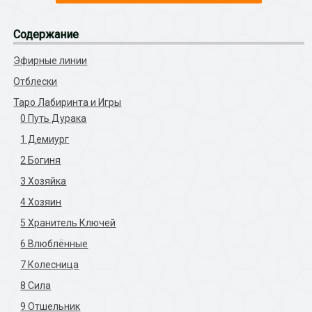
Содержание
Эфирные линии
Отблески
Таро Лабиринта и Игры
0 Путь Дурака
1 Демиург
2 Богиня
3 Хозяйка
4 Хозяин
5 Хранитель Ключей
6 Влюблённые
7 Колесница
8 Сила
9 Отшельник