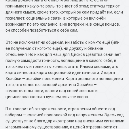
каким должен быть его мир, и воплощает это; если он
принимает какую-то роль, то знает об этом; статусы теряют
для него смысл, кроме того, который он сам придаёт им, если
пожелает; социальные связи, в которые он включён,
возникают по его желанию, а не вопреки; и, в конце концов,
он способен позаботиться о себе сам.
Это не исключает ни общения, ни заботы о ком-то ещё (или
её получения от кого-то ещё), ни дружбу и близкие
отношения. Но и как для Чаш, для Дисков Девятка означает
полную самодостаточность, воплощение в самого себя, в
того, кем ты и только ты хочешь стать. Иными словами, это
карта личности, карта социальной идентичности. И карта
Хозяйки — хозяйки положения. Карта реального воплощения
того, что является основой архетипа Хозяйки —
самостоятельности, власти над своей жизнью и
цивилизованности в лучшем смысле слова.
П.п. говорит об отгороженности, стремлении обнести сад
забором — колючей проволокой под напряжением. Здесь сад
существует не благодаря контролю над внешними сигналами
и гармоничному существованию, а ценой отрезанности от