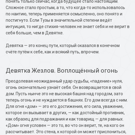
понять только сейчас, когда будущее стало настоящим.
Сложное стало простым, а то, что когда-то использовалось
по наитию, теперь применяется осмысленно, оно понято и
постигнуто. Если Тузы в значительной степени ведёт
интуиция, то нигде стихия-человек не знает себя и не верит в
себя больше, чем в Девятке.
Девятка — это конец пути, который оказался в конечном
счёте путём к себе, как и всякий путь, впрочем.
Девятка Жезлов. Воплощённый огонь
Преодолевая неожиданный удар судьбы, «падение» нуля,
огонь окончательно узнаёт себя. Он возвращается в свой
дом. Пусть нынче это не высокая башня над городом, зато
теперь огонь и не нуждается в башнях. Его дом всегда с ним.
Для огня «дом» — это его достижения, его сила, уважение,
которое он вызывает в других, — как достойный противник,
как образец для подражания и как товарищ — для равных.
«Дом» огня условен — это то, во что он верит, те, на кого он
рассчитывает. Это стена, к которой он может прислониться,