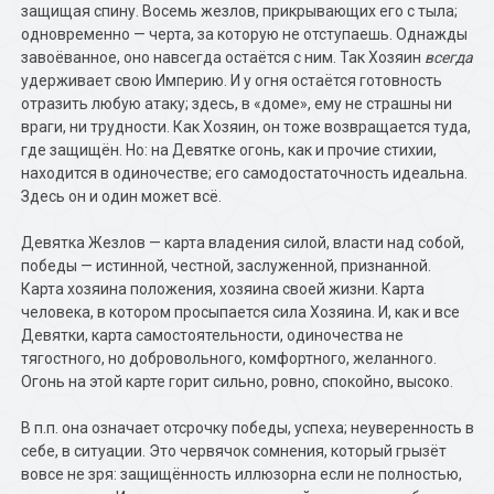
защищая спину. Восемь жезлов, прикрывающих его с тыла;
одновременно — черта, за которую не отступаешь. Однажды
завоёванное, оно навсегда остаётся с ним. Так Хозяин
всегда
удерживает свою Империю. И у огня остаётся готовность
отразить любую атаку; здесь, в «доме», ему не страшны ни
враги, ни трудности. Как Хозяин, он тоже возвращается туда,
где защищён. Но: на Девятке огонь, как и прочие стихии,
находится в одиночестве; его самодостаточность идеальна.
Здесь он и один может всё.
Девятка Жезлов — карта владения силой, власти над собой,
победы — истинной, честной, заслуженной, признанной.
Карта хозяина положения, хозяина своей жизни. Карта
человека, в котором просыпается сила Хозяина. И, как и все
Девятки, карта самостоятельности, одиночества не
тягостного, но добровольного, комфортного, желанного.
Огонь на этой карте горит сильно, ровно, спокойно, высоко.
В п.п. она означает отсрочку победы, успеха; неуверенность в
себе, в ситуации. Это червячок сомнения, который грызёт
вовсе не зря: защищённость иллюзорна если не полностью,