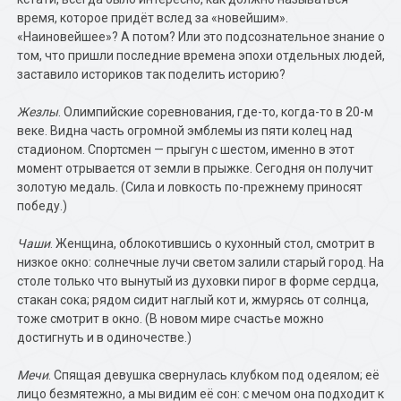
время, которое придёт вслед за «новейшим».
«Наиновейшее»? А потом? Или это подсознательное знание о
том, что пришли последние времена эпохи отдельных людей,
заставило историков так поделить историю?
Жезлы
. Олимпийские соревнования, где-то, когда-то в 20-м
веке. Видна часть огромной эмблемы из пяти колец над
стадионом. Спортсмен — прыгун с шестом, именно в этот
момент отрывается от земли в прыжке. Сегодня он получит
золотую медаль. (Сила и ловкость по-прежнему приносят
победу.)
Чаши
. Женщина, облокотившись о кухонный стол, смотрит в
низкое окно: солнечные лучи светом залили старый город. На
столе только что вынутый из духовки пирог в форме сердца,
стакан сока; рядом сидит наглый кот и, жмурясь от солнца,
тоже смотрит в окно. (В новом мире счастье можно
достигнуть и в одиночестве.)
Мечи
. Спящая девушка свернулась клубком под одеялом; её
лицо безмятежно, а мы видим её сон: с мечом она подходит к