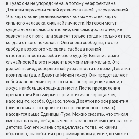
в Тузах она не упорядочена, а потому неэффективна.
Девятки заряжены силой организованной, упорядоченной.
Это карты воли, реализованных возможностей, карты
сильного человека, сильной личности. Их герои могут
существовать самостоятельно, они самодостаточны, не
зависят ни от кого, или зависят только тогда и только от тех,
когда и от кого пожелают. Они снова свободны, но это
свобода взрослого человека, свобода полной
ответственности за себя и свою судьбу. Влияние даже
случайностей в этот момент времени минимально. Это
редкий период совершенной уверенности во всём. Девятки
позитивны (да, и Девятка Мечей тоже). Они представляют
собой завершение первого витка, возвращение домой, в
локус, наибольшей защищённости. После преодоления
препятствия Восьмёрки, герой-стихия возвращается,
наконец-то, к себе. Однако, точка Девятки по оси развития
(оси аппликат, которой нет на проекционных схемах)
находится выше Единицы-Туза. Можно сказать, что стихия
смотрит на саму себя, как человек взрослый смотрит на своё
детство. Вся его жизнь определялась тогда, но каким
образом одни события программировали другие, он может