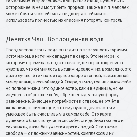
то частично. И прислоняясь к защитной стене, нужно быть
осторожнее: в ней могут быть прорехи. Так же в п.п. человек
может бояться своей силы, не доверять ей или не
использовать полностью из опасения потерять контроль.
Девятка Чаш. Воплощённая вода
Преодолевая огонь, вода выходит на поверхность горячим
источником, а источник впадает в озеро. Это не море, к
которому стремилась вода в начале, не то растворение в
чувствах, что ей мнилось высшим идеалом, но, возможно, это
даже лучше. Это чистое горное озеро с тёплой, насыщенной
минералами, вкусной водой. Озеро, замкнутое на самом себе,
но полное жизни. Это одиночество, как и в единице, но не
ищущее, а обрётшее себя, обрётшее идеальную форму,
равновесие. Знающее потребности и отдающее отчёт в
желаниях, понимающее, что ему нужно для счастья и
умеющее быть счастливым в самом себе. Это карта
душевного благополучия и способности добиваться его и
сохранять, даже без участия других людей. Это также
свобода — от ложных зависимостей, комплексов и их