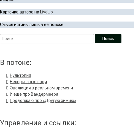
Карточка автора на
LiveLib
Смысл истины лишь в её поиске:
В потоке:
Нультопия
Несерьёзные щщи
Эволюция в реальном времени
И ещё про Вандермеера
Продолжаю про «Другую химию»
Управление и ссылки: