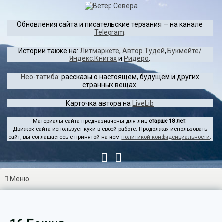
Перейти
к
Обновления сайта и писательские терзания — на канале
содержимому
Telegram
.
Истории также на:
Литмаркете
,
Автор.Тудей
,
Букмейте/
Яндекс.Книгах
и
Ридеро
.
Нео-татиба
: рассказы о настоящем, будущем и других
странных вещах.
Карточка автора на
LiveLib
Материалы сайта предназначены для лиц
старше 18 лет
.
Движок сайта использует куки в своей работе. Продолжая использовать
сайт, вы соглашаетесь с принятой на нём
политикой конфиденциальности
.
Меню