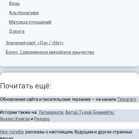
Весы
Альтернатива
Матрица отношений
Дорога
Значения карт: «Да» / «Нет»
Бонус: Современное минойское язычество
Почитать ещё:
Обновления сайта и писательские терзания — на канале
Telegram
.
Истории также на:
Литмаркете
,
Автор.Тудей
,
Букмейте/
Яндекс.Книгах
и
Ридеро
.
Нео-татиба
: рассказы о настоящем, будущем и других странных
вещах.