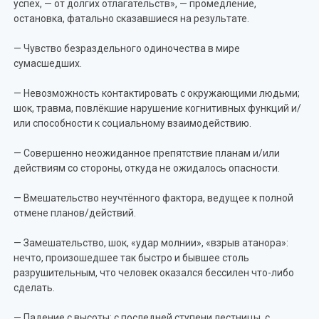
успех, — от долгих отлагательств», — промедление,
остановка, фатально сказавшиеся на результате.
— Чувство безраздельного одиночества в мире
сумасшедших.
— Невозможность контактировать с окружающими людьми;
шок, травма, повлёкшие нарушение когнитивных функций и/
или способности к социальному взаимодействию.
— Совершенно неожиданное препятствие планам и/или
действиям со стороны, откуда не ожидалось опасности.
— Вмешательство неучтённого фактора, ведущее к полной
отмене планов/действий.
— Замешательство, шок, «удар молнии», «взрыв атанора»:
нечто, произошедшее так быстро и бывшее столь
разрушительным, что человек оказался бессилен что-либо
сделать.
— Падение с высоты: с последней ступени лестницы, с