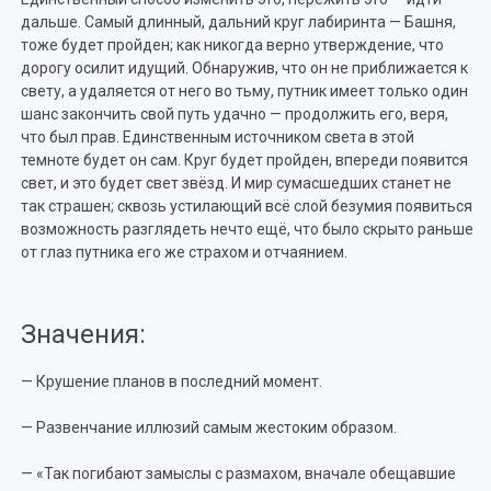
дальше. Самый длинный, дальний круг лабиринта — Башня,
тоже будет пройден; как никогда верно утверждение, что
дорогу осилит идущий. Обнаружив, что он не приближается к
свету, а удаляется от него во тьму, путник имеет только один
шанс закончить свой путь удачно — продолжить его, веря,
что был прав. Единственным источником света в этой
темноте будет он сам. Круг будет пройден, впереди появится
свет, и это будет свет звёзд. И мир сумасшедших станет не
так страшен; сквозь устилающий всё слой безумия появиться
возможность разглядеть нечто ещё, что было скрыто раньше
от глаз путника его же страхом и отчаянием.
Значения:
— Крушение планов в последний момент.
— Развенчание иллюзий самым жестоким образом.
— «Так погибают замыслы с размахом, вначале обещавшие