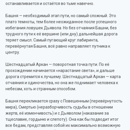
останавливается и остаётся во тьме навечно.
Башня — необходимый этап пути, но самый сложный. Это
плато темноты, тем более неожиданное после успешного
избегания ловушек Дьявола. Но без отчаяния Башни, без
трудного пути к её вершине (или дну) дальнейшая дорога
теряет смысл. Самый пугающий круг лабиринта,
перевёрнутая Башня, всё равно направляет путника к
центру.
Шестнадцатый Аркан — поворотная точка пути. По её
прохождении начинается «нарастание света», и дальше
дорога стремится к лучшему. Шестнадцатый Аркан — карта
отчаяния и одиночества, но она же поднимает человека к
небесам, хоть и странным способом.
Башня перекликается сразу с Повешенным (перевёрнутость
мира), Смертью (неразборчивость судьбы в отношении
жертв, её изменчивость) и с Дьяволом (наказание за
тщеславие, гордыню и слепоту). Она как бы подводит итог
все бедам, представляя собой их максимально возможную