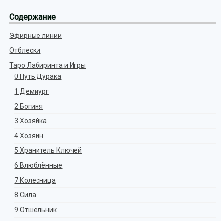
Содержание
Эфирные линии
Отблески
Таро Лабиринта и Игры
0 Путь Дурака
1 Демиург
2 Богиня
3 Хозяйка
4 Хозяин
5 Хранитель Ключей
6 Влюблённые
7 Колесница
8 Сила
9 Отшельник