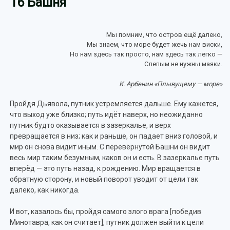
16 Башня
Мы помним, что остров ещё далеко,
Мы знаем, что море будет жечь нам виски,
Но нам здесь так просто, нам здесь так легко —
Слепым не нужны маяки.
К. Арбенин «Плывущему — море»
Пройдя Дьявола, путник устремляется дальше. Ему кажется,
что выход уже близко; путь идёт наверх, но неожиданно
путник будто оказывается в зазеркалье, и верх
превращается в низ; как и раньше, он падает вниз головой, и
мир он снова видит иным. С перевёрнутой Башни он видит
весь мир таким безумным, каков он и есть. В зазеркалье путь
вперёд — это путь назад, к рождению. Мир вращается в
обратную сторону, и новый поворот уводит от цели так
далеко, как никогда.
И вот, казалось бы, пройдя самого злого врага [победив
Минотавра, как он считает], путник должен выйти к цели