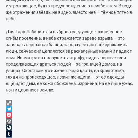
и угрожающее, будто предупреждение о неизбежном. В воде
же отражения звёзды не видно, вместо неё — тёмное пятно в
небе.
Для Таро Лабиринта я выбрала следующее: охваченное
огнём поселение, в небе отражается зарево взрыва — это
занялась пороховая башня; наверху её всё ещё сражались
люди, сейчас они цепляются за раскалённые камни и падают
вниз. Несмотря на полную катастрофу, видны чёрные тени
продолжающих драться людей — за границей домов, на
улицах. Около самого нижнего края карты, на краю холма,
глядя на происходящее, лежит женщина — от её одежды
ещё идёт дым, её кожа обожжена, изранена. На её лице ужас,
ногти царапают землю.
Copy
Link
Telegram
Pocket
WordPress
LiveJournal