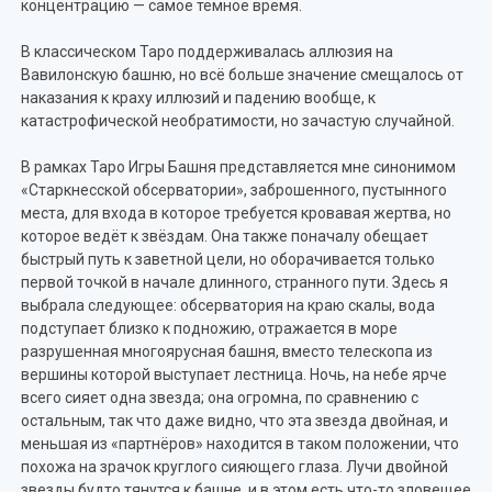
концентрацию — самое тёмное время.
В классическом Таро поддерживалась аллюзия на
Вавилонскую башню, но всё больше значение смещалось от
наказания к краху иллюзий и падению вообще, к
катастрофической необратимости, но зачастую случайной.
В рамках Таро Игры Башня представляется мне синонимом
«Старкнесской обсерватории», заброшенного, пустынного
места, для входа в которое требуется кровавая жертва, но
которое ведёт к звёздам. Она также поначалу обещает
быстрый путь к заветной цели, но оборачивается только
первой точкой в начале длинного, странного пути. Здесь я
выбрала следующее: обсерватория на краю скалы, вода
подступает близко к подножию, отражается в море
разрушенная многоярусная башня, вместо телескопа из
вершины которой выступает лестница. Ночь, на небе ярче
всего сияет одна звезда; она огромна, по сравнению с
остальным, так что даже видно, что эта звезда двойная, и
меньшая из «партнёров» находится в таком положении, что
похожа на зрачок круглого сияющего глаза. Лучи двойной
звезды будто тянутся к башне, и в этом есть что-то зловещее