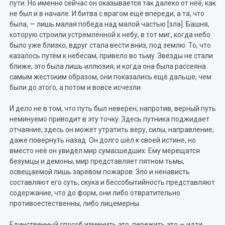
пути. Но именно сейчас он оказывается так далеко от неё, как
не был и в начале. И битва с врагом ещё впереди, а та, что
была, — лишь малая победа над малой частью [зла]. Башня,
которую строили устремлённой к небу, в тот миг, когда небо
было уже близко, вдруг стала вести вниз, под землю. То, что
казалось путём к небесам, привело во тьму. Звёзды не стали
ближе, это была лишь иллюзия, и когда она была рассеяна
самым жестоким образом, они показались ещё дальше, чем
были до этого, а потом и вовсе исчезли.
И дело не в том, что путь был неверен; напротив, верный путь
неминуемо приводит в эту точку. Здесь путника поджидает
отчаяние; здесь он может утратить веру, силы, направление,
даже повернуть назад. Он долго шёл к своей истине, но
вместо неё он увидел мир сумасшедших. Ему мерещатся
безумцы и демоны, мир представляет пятном тьмы,
освещаемой лишь заревом пожаров. Зло и ненависть
составляют его суть, скука и бессобытийность представляют
содержание, что до форм, они либо отвратительно
противоестественны, либо лицемерны.
Единственный способ изменить это, пережить это — идти