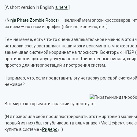
[A short version in English
is here
.]
«
Ninja Pirate Zombie Robot
» — великий мем эпохи кроссоверов, ч
со всем — вот вам и профит (обычно, конечно, нет).
Тем не менее, есть что-то очень завлекательное именно в этой 
четвёрки сразу заставляют наши мозги вспоминать множество д
заканчивая системой координат на плоскости. Во-вторых, НПЗР 
противостоящих друг другу качеств. Таинственные ниндзя, сви
простор для интерпретаций и построения систем.
Например, что, если представить эту четвёрку ролевой системой
неживое?
Вот мир в которым эти фракции существуют.
(И я позволила себе проиллюстрировать этот мир тремя малень
первый из них) был опубликован в альманахе «Мю Цефея», эле
купить в системе «
Ридеро
». )