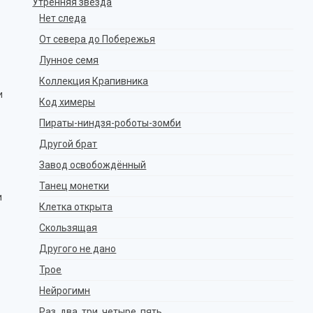
Утренняя звезда
Нет следа
От севера до Побережья
Лунное семя
Коллекция Крапивника
и
Код химеры
Пираты-ниндзя-роботы-зомби
Другой брат
Завод освобождённый
Танец монетки
и
Клетка открыта
Скользящая
Другого не дано
Трое
Нейрогимн
Раз, два, три, четыре, пять