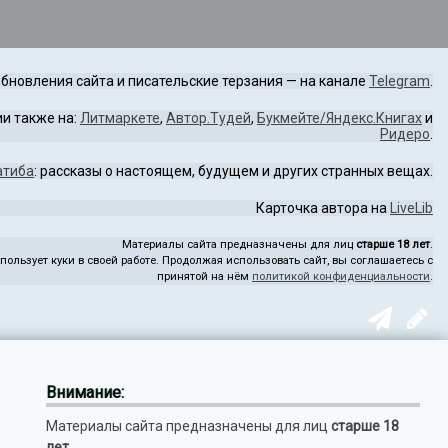
бновления сайта и писательские терзания — на канале
Telegram
.
и также на:
Литмаркете
,
Автор.Тудей
,
Букмейте/Яндекс.Книгах
и
Ридеро
.
атиба
: рассказы о настоящем, будущем и других странных вещах.
Карточка автора на
LiveLib
Материалы сайта предназначены для лиц
старше 18 лет
.
пользует куки в своей работе. Продолжая использовать сайт, вы соглашаетесь с
принятой на нём
политикой конфиденциальности
.
Внимание:
Материалы сайта предназначены для лиц
старше 18
лет
.