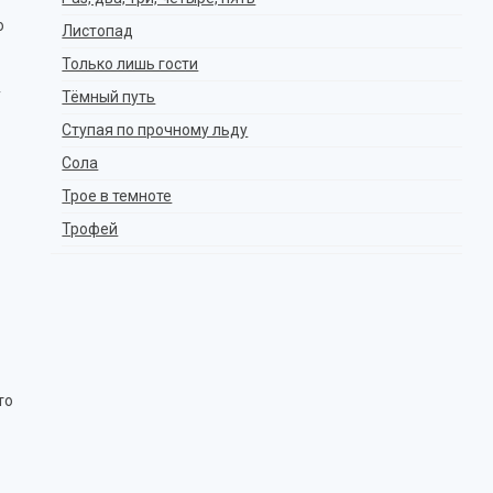
о
Листопад
Только лишь гости
у
Тёмный путь
Ступая по прочному льду
Сола
Трое в темноте
Трофей
то