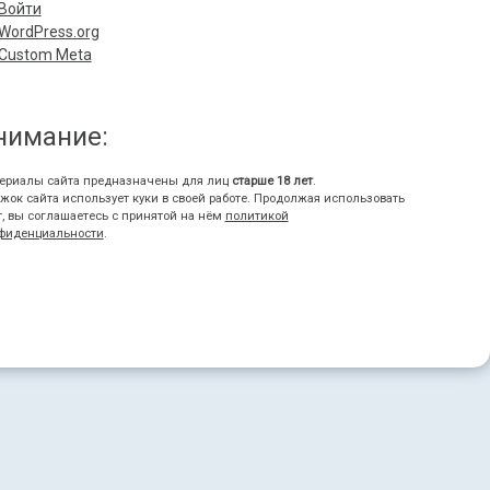
Войти
WordPress.org
Custom Meta
нимание:
ериалы сайта предназначены для лиц
старше 18 лет
.
жок сайта использует куки в своей работе. Продолжая использовать
т, вы соглашаетесь с принятой на нём
политикой
фиденциальности
.