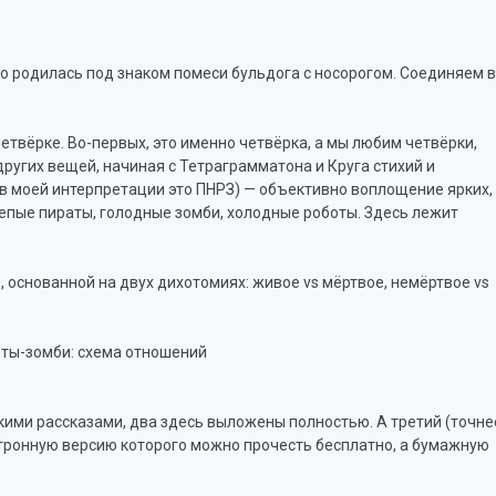
то родилась под знаком помеси бульдога с носорогом. Соединяем 
четвёрке. Во-первых, это именно четвёрка, а мы любим четвёрки,
ругих вещей, начиная с Тетраграмматона и Круга стихий и
(в моей интерпретации это ПНРЗ) — объективно воплощение ярких,
репые пираты, голодные зомби, холодные роботы. Здесь лежит
, основанной на двух дихотомиях: живое vs мёртвое, немёртвое vs
кими рассказами, два здесь выложены полностью. А третий (точне
ктронную версию которого можно прочесть бесплатно, а бумажную