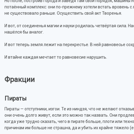
Но после, построив города и заведя там свой порядок, машины н
потаённый комплекс: они по-прежнему хотели встать вровень с л
не существовало раньше. Осуществить свой акт Творенья.
И вот, от соединенья магии и науки родилась четвёртая сила. На
нашёлся бы аналог.
И вот теперь земля лежит на перекрестье. В ней равновесье со
И втайне каждая мечтает то равновесие нарушить.
Фракции
Пираты
Пираты — отступники, изгои. Те из ниндзя, что не желают отказыв
они очень долго живут, если это можно так назвать. Они продле
когда уже трудно сказать, чего в пирате больше, плоти или техн
причинам им больше не страшна, да и убить их крайне тяжело (е