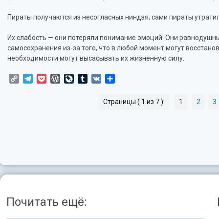
Пираты получаются из несогласных ниндзя; сами пираты утратил
Их слабость — они потеряли понимание эмоций. Они равнодушны
самосохранения из-за того, что в любой момент могут восстано
необходимости могут высасывать их жизненную силу.
Copy
Telegram
Pocket
WordPress
LiveJournal
Tumblr
VK
Отправить
Link
Страницы ( 1 из 7 ):
1
2
3
Почитать ещё: