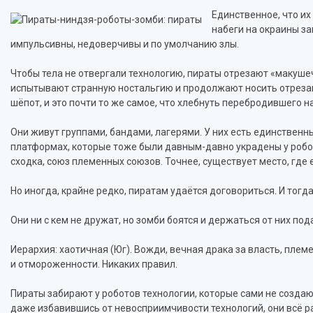
Единственное, что их
набеги на окраины за
импульсивны, недоверчивы и по умолчанию злы.
Чтобы тела не отвергали технологию, пираты отрезают «макуше
испытывают странную ностальгию и продолжают носить отрезанн
шёпот, и это почти то же самое, что хлебнуть перебродившего 
Они живут группами, бандами, лагерями. У них есть единственны
платформах, которые тоже были давным-давно украдены у робот
сходка, союз племенных союзов. Точнее, существует место, где е
Но иногда, крайне редко, пиратам удаётся договориться. И тогда
Они ни с кем не дружат, но зомби боятся и держаться от них по
Иерархия: хаотичная (Юг). Вожди, вечная драка за власть, пле
и отмороженности. Никаких правил.
Пираты забирают у роботов технологии, которые сами не создаю
даже избавившись от невосприимчивости технологий, они всё рав