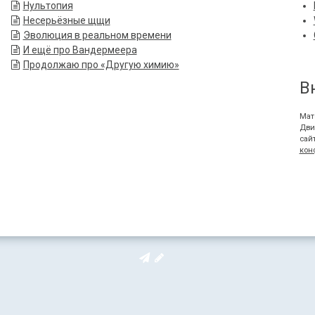
Нультопия
Несерьёзные щщи
Эволюция в реальном времени
И ещё про Вандермеера
Продолжаю про «Другую химию»
В
Мат
Дви
сай
кон