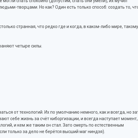
е могли спать спокойно (допустим, спать они умели), их мучил
юдьми-творцами. Но как? Один есть только способ: создать то, чт
столько странная, что редко где и когда, в каком-либо мире, таком
храняют четыре силы.
аться от технологий. Их по умолчанию немного, как и всегда, но за
вают себе жизнь за счёт киборгизации, и всегда наступает момент,
ологий, и кем же таким он стал. Зато смерть по естественным
сли только за дело не берётся высший маг ниндзя).