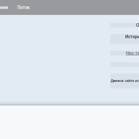
инии
Поток
 остальное
О
Расклады Колеса года
Истори
Таро Лабиринта и Игры
Нео-т
жаса
Чужая Система
ез
Руны
Движок сайта ис
э