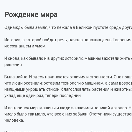
Рождение мира
Однажды была земля, что лежала в Великой пустоте средь други
Истории, о которой пойдёт речь, начало положил день Творения.
их сознаньем и умом.
И снова, как бывало и в других историях, машины захотели жит
решения.
Была война. И здесь начинаются отличия и странности. Она пошл
что люди осознали: оставим технологию машинам, а сами возро
изящными укрощать стихии, благословлять растения и животных,
уклад ещё один раз, теперь последний.
И воцарился мир: машины и люди заключили великий договор. Нет
число было так мало, что все о них забыли. Отступники существов
человека.