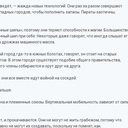
 ведёт, — жажда новых технологий. Они раз за разом совершают
падных городов, чтобы пополнить запасы. Пираты хаотичны,
чные шипы»; поэтому они теряют способности к магии. Большинств
ый шип при себе. Некоторые даже говорят, что иногда слышат ег
на дрожжах машинного масла.
й город где-то в южных болотах, говорят, он стоит на старых
ов. В этом городе существует подобие общего правительства,
го члены собираются и орут друг на друга.
 они все вместе идут войной на соседей.
дальше.
мена и племенные союзы. Вертикальная мобильность зависит от сил
т, и прокачиваются. Они не могут не жить грабежом, потому что
но не могут их создавать, поскольку не помнят, как.