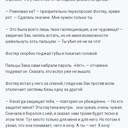
— Ревновал её? — презрительно переспросил Фостер, кривя
рот. — Сдалась она мне. Мне нужен только ты.
— Это была всего лишь твоя галлюцинация, а не чудовище! —
закричал Зак, силясь встать, но не имея возможности
шевельнуть хоть пальцем. — Ты убил её ни за что!
Фостер скорбно поджал губы и покачал головой.
Пальцы Зака сами набрали пароль. «Нет», — отчаянно
подумал он. Сказать это вслух уже не вышло.
Фостер встал у него за спиной, глядя как Зак против воли
отключает системы базы одну за другой.
— Я всегда защищал тебя, — повторил он убеждённо. — Но кто
защитит меня? Эта паутина внутри… она чужая, очень чужая.
Сначала я боролся с ней, я сказал: нам троим будет тесно в
этом теле. Тут место только для меня и для него. Но потом я
узнал, что она понимает, чего я хочу. А ты — нет. Я хочу