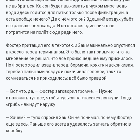
не выбраться. Как он будет выживать в чужом мире, ведь
вода здесь годится для питья только после фильтрации, а
есть вообще нечего? Да о чём это он? Здешний воздух убьёт
его раньше, чем жажда. И он остался один, никто не
потратится на полёт сюда ради него.
Фостер притащил его в техотсек, и Зак машинально опустился
в кресло перед терминалом. Это было так привычно, что на
мгновение он решил, что всё произошедшее ему приснилось.
Но Фостер ходил взад-вперёд, бормоча, кряхтя и вскрикивая,
теребил пальцами воздух и покачивал головой, так что
сомневаться не приходилось: всё было правдой.
— Вот что, да, — Фостер заговорил громче. — Нужно
отключить тут всё, чтобы пузыри на «пасеке» лопнули. Тогда
«грибы» выйдут наружу.
— Зачем? — тупо спросил Зак. Он не понимал, почему Фостер
ещё здесь. Раньше его всегда удавалось загнать обратно в
коробку.