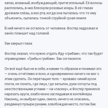
запах, влажный, возбуждающий, притягательный. Её волосы
расплелись, в них блеснули розовые искры. В её глазах
дрожали слёзы, а изо рта, когда она пыталась что-то ему
объяснить, сыпалась тонкой струйкой сухая земля.
В ней ничего не осталось от человека. Фостер задрожал и
занёс планшет над головой.
Зак закрыл глаза.
Фостер сказал, что нужно отдать Иду «грибам», что так будет
справедливо: «Грибы к грибам». Зак согласился.
Он всё ещё был не в себе, и каким-то образом и понимал это
— очень отчётливо и ясно, и одновременно ничего не мог с
этим сделать. Он перетащил тело — кроваво-синий кусок
плоти, не понять, где лицо, где затылок, руки согнуты под
неестественными углами — на «пасеку», и Фостер принялся
нарезать круги, озабоченно заглядывая в контейнеры.
Наконец, он выбрал один, смело, ничего не опасаясь,
раздвинул пузыри руками, освобождая место, потом Зак