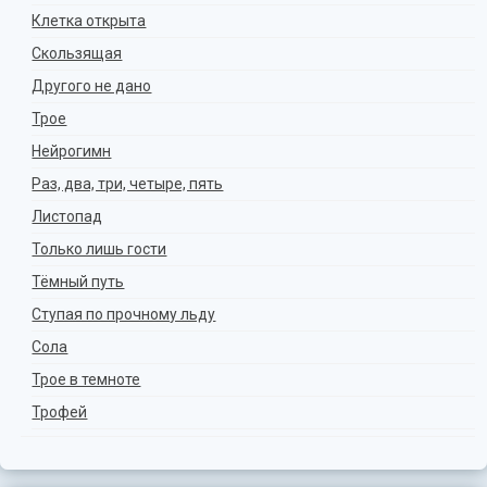
Клетка открыта
Скользящая
Другого не дано
Трое
Нейрогимн
Раз, два, три, четыре, пять
Листопад
Только лишь гости
Тёмный путь
Ступая по прочному льду
Сола
Трое в темноте
Трофей