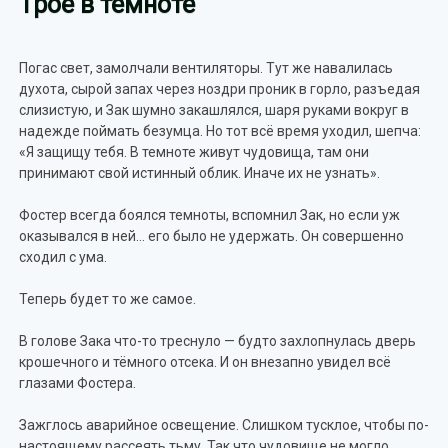
Трое в темноте
Погас свет, замолчали вентиляторы. Тут же навалилась
духота, сырой запах через ноздри проник в горло, разъедая
слизистую, и Зак шумно закашлялся, шаря руками вокруг в
надежде поймать безумца. Но тот всё время уходил, шепча:
«Я защищу тебя. В темноте живут чудовища, там они
принимают свой истинный облик. Иначе их не узнать».
Фостер всегда боялся темноты, вспомнил Зак, но если уж
оказывался в ней… его было не удержать. Он совершенно
сходил с ума.
Теперь будет то же самое.
В голове Зака что-то треснуло — будто захлопнулась дверь
крошечного и тёмного отсека. И он внезапно увидел всё
глазами Фостера.
Зажглось аварийное освещение. Слишком тусклое, чтобы по-
настоящему рассеять тьму. Так что чудовище не могло