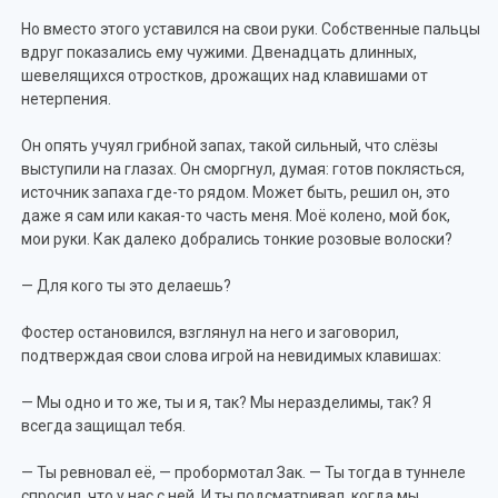
Но вместо этого уставился на свои руки. Собственные пальцы
вдруг показались ему чужими. Двенадцать длинных,
шевелящихся отростков, дрожащих над клавишами от
нетерпения.
Он опять учуял грибной запах, такой сильный, что слёзы
выступили на глазах. Он сморгнул, думая: готов поклясться,
источник запаха где-то рядом. Может быть, решил он, это
даже я сам или какая-то часть меня. Моё колено, мой бок,
мои руки. Как далеко добрались тонкие розовые волоски?
— Для кого ты это делаешь?
Фостер остановился, взглянул на него и заговорил,
подтверждая свои слова игрой на невидимых клавишах:
— Мы одно и то же, ты и я, так? Мы неразделимы, так? Я
всегда защищал тебя.
— Ты ревновал её, — пробормотал Зак. — Ты тогда в туннеле
спросил, что у нас с ней. И ты подсматривал, когда мы…