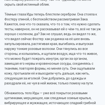
скрыть свой истинный облик.
Тёмные глаза Иды теперь блестели серебром. Она стояла к
Фостеру спиной, с беспокойством рассматривая Зака.
Кажется, она что-то сказала, что-то о том, что нужно сделать
тесты, наверное, он не рассказывал ей о чём-то, всё не так уж
хорошо с коленом, да? Зак не слушал, ведь он видел то же,
что видел сейчас Фостер: как родинка на её шее вновь
запульсировала, растягивая края, выгибаясь и выпуская
наружу тонкие розовые волоски. Они тянулись во все
стороны, и колыхались, и щупали воздух, ища что-то живое,
что можно будет пожрать изнутри, орган за органом,
замещая его нервы и кровеносные сосуды, соединяясь с
тканями, повторяя формы, но меняя суть. Они ощупывали
кожу, протыкали её и выходили чуть дальше, как нить,
следующая за иголкой. Они добрались до одежды и
разодрали её, не чуя в ней жизни, только помеху на пути.
Обнажилось тело Иды — уже всё покрытое розовыми
щетинками, мерцающее, как слюдяные осиные крылья,
вибрирующее и жужжащее, источающее сладкий грибной