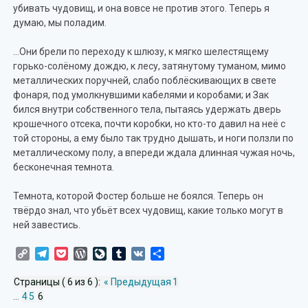
убивать чудовищ, и она вовсе не против этого. Теперь я
думаю, мы поладим.
…Они брели по переходу к шлюзу, к мягко шелестящему
горько-солёному дождю, к лесу, затянутому туманом, мимо
металлических поручней, слабо поблёскивающих в свете
фонаря, под умолкнувшими кабелями и коробами; и Зак
бился внутри собственного тела, пытаясь удержать дверь
крошечного отсека, почти коробки, но кто-то давил на неё с
той стороны, а ему было так трудно дышать, и ноги ползли по
металлическому полу, а впереди ждала длинная чужая ночь,
бесконечная темнота.
Темнота, которой Фостер больше не боялся. Теперь он
твёрдо знал, что убьёт всех чудовищ, какие только могут в
ней завестись.
Copy
Telegram
Pocket
WordPress
LiveJournal
Tumblr
VK
Отправить
Link
Страницы ( 6 из 6 ):
« Предыдущая
1
...
4
5
6