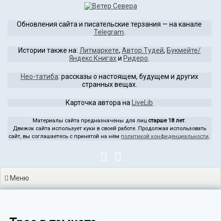
Перейти
к
Обновления сайта и писательские терзания — на канале
содержимому
Telegram
.
Истории также на:
Литмаркете
,
Автор.Тудей
,
Букмейте/
Яндекс.Книгах
и
Ридеро
.
Нео-татиба
: рассказы о настоящем, будущем и других
странных вещах.
Карточка автора на
LiveLib
Материалы сайта предназначены для лиц
старше 18 лет
.
Движок сайта использует куки в своей работе. Продолжая использовать
сайт, вы соглашаетесь с принятой на нём
политикой конфиденциальности
.
Меню