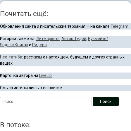
Почитать ещё:
Обновления сайта и писательские терзания — на канале
Telegram
.
Истории также на:
Литмаркете
,
Автор.Тудей
,
Букмейте/
Яндекс.Книгах
и
Ридеро
.
Нео-татиба
: рассказы о настоящем, будущем и других странных
вещах.
Карточка автора на
LiveLib
Смысл истины лишь в её поиске:
В потоке: