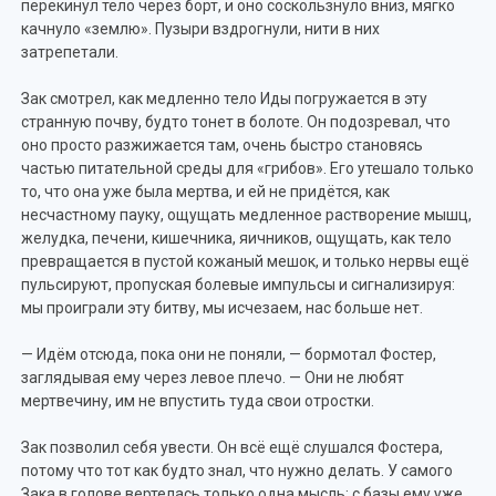
перекинул тело через борт, и оно соскользнуло вниз, мягко
качнуло «землю». Пузыри вздрогнули, нити в них
затрепетали.
Зак смотрел, как медленно тело Иды погружается в эту
странную почву, будто тонет в болоте. Он подозревал, что
оно просто разжижается там, очень быстро становясь
частью питательной среды для «грибов». Его утешало только
то, что она уже была мертва, и ей не придётся, как
несчастному пауку, ощущать медленное растворение мышц,
желудка, печени, кишечника, яичников, ощущать, как тело
превращается в пустой кожаный мешок, и только нервы ещё
пульсируют, пропуская болевые импульсы и сигнализируя:
мы проиграли эту битву, мы исчезаем, нас больше нет.
— Идём отсюда, пока они не поняли, — бормотал Фостер,
заглядывая ему через левое плечо. — Они не любят
мертвечину, им не впустить туда свои отростки.
Зак позволил себя увести. Он всё ещё слушался Фостера,
потому что тот как будто знал, что нужно делать. У самого
Зака в голове вертелась только одна мысль: с базы ему уже