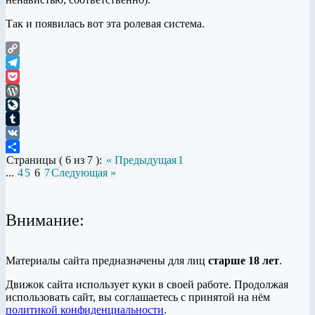
Так и появилась вот эта ролевая система.
Copy
Link
Telegram
Pocket
WordPress
LiveJournal
Tumblr
VK
Страницы ( 6 из 7 ):
« Предыдущая
1
Отправить
...
4
5
6
7
Следующая »
Внимание:
Материалы сайта предназначены для лиц
старше 18 лет
.
Движок сайта использует куки в своей работе. Продолжая
использовать сайт, вы соглашаетесь с принятой на нём
политикой конфиденциальности
.