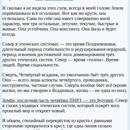
И сколько я не видела этих схем, всегда в моей голове Земля
перевешивала все остальные. Вот как ни крути, она
отличалась. Сама по себе она имеет совершенно иной
характер, чем три остальные, летучие, текучие, быстрые и
живые. Она устойчива. Она константа. Она была и будет
всегда.
Север в этических системах — это время Поздневековья,
длительный период стабильности и редуцирования иерархий,
период освоения достижений эпох доминирования трёх
других этических систем. Север — время «толпы». Время
людей. Время социальности.
Смерть, Четвёртый всадник, по умолчанию бьёт трёх других.
Они — всего лишь аспекты четвёртого, проводники,
инструменты, частные случаи. Смерть вообще бьёт всё (кроме
жизни, но мы говорим о Всадниках, жизнь — не одна из них).
Зомби, последняя часть четвёрки ПНРЗ, — это будущее
, Север
в глазах уходящих этических систем, который пожрёт весь
прошлый мир и откроет новый.
В общем, стихийный перекрёсток из креста с равными
сторонами превратился в крест, где одна линия сильно