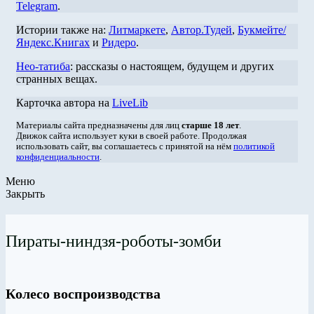
Telegram
.
Истории также на:
Литмаркете
,
Автор.Тудей
,
Букмейте/
Яндекс.Книгах
и
Ридеро
.
Нео-татиба
: рассказы о настоящем, будущем и других
странных вещах.
Карточка автора на
LiveLib
Материалы сайта предназначены для лиц
старше 18 лет
.
Движок сайта использует куки в своей работе. Продолжая
использовать сайт, вы соглашаетесь с принятой на нём
политикой
конфиденциальности
.
Меню
Закрыть
Пираты-ниндзя-роботы-зомби
Колесо воспроизводства