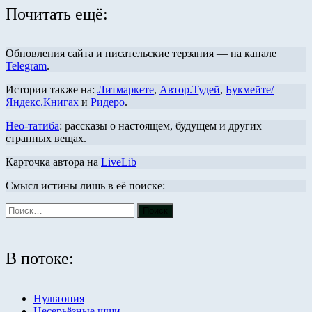
Почитать ещё:
Обновления сайта и писательские терзания — на канале
Telegram
.
Истории также на:
Литмаркете
,
Автор.Тудей
,
Букмейте/
Яндекс.Книгах
и
Ридеро
.
Нео-татиба
: рассказы о настоящем, будущем и других
странных вещах.
Карточка автора на
LiveLib
Смысл истины лишь в её поиске:
В потоке:
Нультопия
Несерьёзные щщи