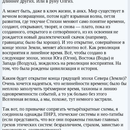
длиннее других. Или в руну Олгиз.
А может быть, даже в ключ жизни, в анкх. Мир существует в
вечном возвращении, потом идёт взрывная волна, петля
развития, где текучие Стихии меняют само понятие времени,
создают, открывают, творят, и снова — плато, пока из
созданного, открытого и сотворённого, из их освоения не
рождается новый диалектический скачок (например,
гравицапа; было бы хорошо). И это открытие, совершённое в
конце эпохи Земли, меняет абсолютно всё. Как революция
восприятия и линейное время. Всё, чтобы создано в
следующие эпохи, эпохи Юга (Огня), Востока (Воды) и
Запада (Воздуха), зиждилось на революции восприятия. На
том, что была рождены цивилизация и история.
Каким будет открытие конца грядущей эпохи Севера (Земли)?
Очень хочется надеяться, что
не
линейности времени; было бы
неплохо заполучить трёхмерное время, тахионы и линию
одновременности событий, а то уж больно без этого
Вселенная велика, а мы, похоже, тут немного застряли.
Так вот, по привычке сопрягать четырёхкратные схемы, я
соединила однажды ПНРЗ, этические системы и нео-татибы
(если представить, что все они поражены гнилью главных
грехов этических систем: безразличием, страхом, завистью и
ненавистью, соответственно).