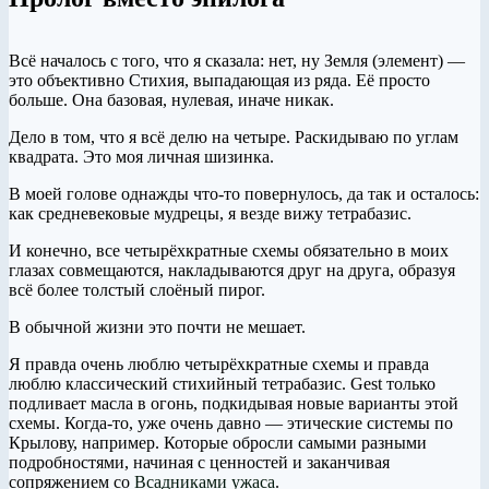
Всё началось с того, что я сказала: нет, ну Земля (элемент) —
это объективно Стихия, выпадающая из ряда. Её просто
больше. Она базовая, нулевая, иначе никак.
Дело в том, что я всё делю на четыре. Раскидываю по углам
квадрата. Это моя личная шизинка.
В моей голове однажды что-то повернулось, да так и осталось:
как средневековые мудрецы, я везде вижу тетрабазис.
И конечно, все четырёхкратные схемы обязательно в моих
глазах совмещаются, накладываются друг на друга, образуя
всё более толстый слоёный пирог.
В обычной жизни это почти не мешает.
Я правда очень люблю четырёхкратные схемы и правда
люблю классический стихийный тетрабазис. Gest только
подливает масла в огонь, подкидывая новые варианты этой
схемы. Когда-то, уже очень давно — этические системы по
Крылову, например. Которые обросли самыми разными
подробностями, начиная с ценностей и заканчивая
сопряжением со
Всадниками ужаса
.