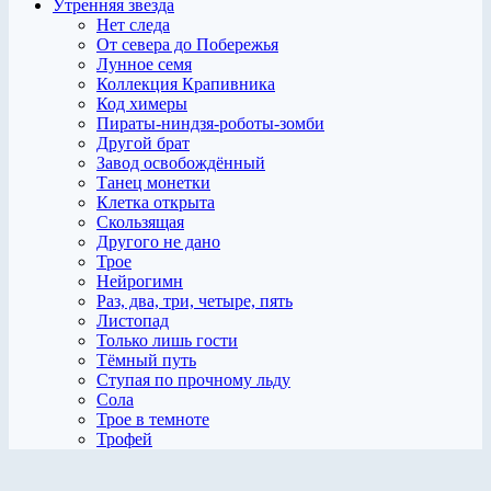
Утренняя звезда
Нет следа
От севера до Побережья
Лунное семя
Коллекция Крапивника
Код химеры
Пираты-ниндзя-роботы-зомби
Другой брат
Завод освобождённый
Танец монетки
Клетка открыта
Скользящая
Другого не дано
Трое
Нейрогимн
Раз, два, три, четыре, пять
Листопад
Только лишь гости
Тёмный путь
Ступая по прочному льду
Сола
Трое в темноте
Трофей