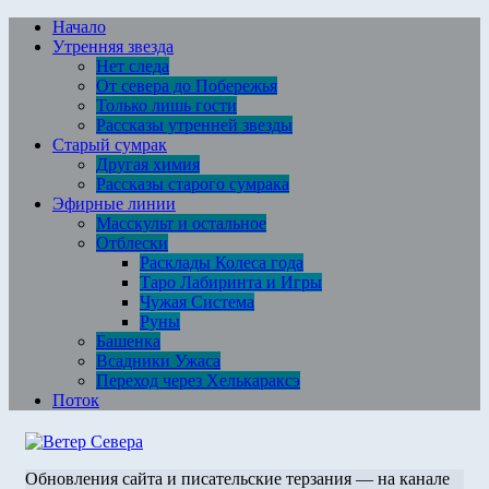
Перейти
Начало
к
Утренняя звезда
содержимому
Нет следа
От севера до Побережья
Только лишь гости
Рассказы утренней звезды
Старый сумрак
Другая химия
Рассказы старого сумрака
Эфирные линии
Масскульт и остальное
Отблески
Расклады Колеса года
Таро Лабиринта и Игры
Чужая Система
Руны
Башенка
Всадники Ужаса
Переход через Хелькараксэ
Поток
Обновления сайта и писательские терзания — на канале