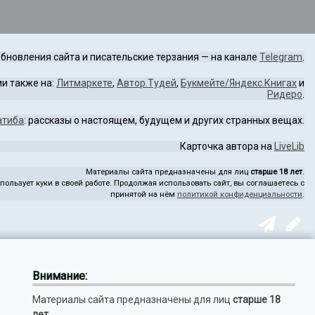
бновления сайта и писательские терзания — на канале
Telegram
.
и также на:
Литмаркете
,
Автор.Тудей
,
Букмейте/Яндекс.Книгах
и
Ридеро
.
атиба
: рассказы о настоящем, будущем и других странных вещах.
Карточка автора на
LiveLib
Материалы сайта предназначены для лиц
старше 18 лет
.
пользует куки в своей работе. Продолжая использовать сайт, вы соглашаетесь с
принятой на нём
политикой конфиденциальности
.
Внимание:
Материалы сайта предназначены для лиц
старше 18
лет
.