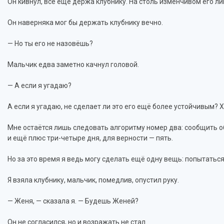
Он кивнул, всё ещё держа клубнику. На столь изменчивом его л
Он наверняка мог бы держать клубнику вечно.
— Но ты его не назовёшь?
Мальчик едва заметно качнул головой.
— А если я угадаю?
А если я угадаю, не сделает ли это его ещё более устойчивым? 
Мне остаётся лишь следовать алгоритму номер два: сообщить о
и ещё плюс три-четыре дня, для верности — пять.
Но за это время я ведь могу сделать ещё одну вещь: попытаться ч
Я взяла клубнику, мальчик, помедлив, опустил руку.
— Женя, — сказала я. — Будешь Женей?
Он не согласился, но и возражать не стал.