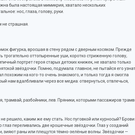
нужна была настоящая мимикрия, хватало нескольких
ное: нос, глаза, голову, руки.
м не страшная.
омок фигурка, вросшая в стену рядом с дверным косяком. Прежде
ть трогательно оттопыренные уши, коротко стриженную голову,
Типичный портрет героя старых детских книжек, не хватало только
ятской звёздочки. Помню, подумала: главное, не пытайся его узнат
ал похожим на кого-то очень знакомого, и только тогда я смогла
рый нам вдалбливали через все медиа: отвернуться, отвлечься,
я, трамвай, разбойники, лев. Пряники, которыми пассажиров трам
 не решило, каким же ему стать. Нос пуговкой или курносый? Брови
 глаз переливались две крошечные звёздочки. Глаз у созданий
ки, зияют раны или плещутся тёмно-зелёные волны. Звёздочки —