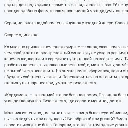
подъездов, подходила незаметно, заглядывала в глаза. Ей не 
правдоподобных форм, и наш человеческий мозг додумывал осталь
Серая, человекоподобная тень, ждущая у входной двери. Совсе
Скорее одинокая.
Ко мне она пришла в вечернем сумраке — тощая, сжавшаяся в к
чем сработал в голове тревожный сигнал, я уже успела различи
конечно же, шортики в середине пусть тёплой, но всё же зимы. 
разбитых коленок, выкрашенных зелёнкой, и, может быть, октябр
не пытайся его вспомнить. Но он уже почти оформился, почти ст
обуздать собственные мысли. Переключиться на алгоритм, кото
скользнуть в заранее придуманное тихое место.
«Кардамон», — сказал мой «голос безопасности». Погодная башн
угощает кондуктор. Тихое место, где серости меня не достать.
Мальчик из тени поднялся на ноги; его лицо было неустойчивым,
высоко подняты или насуплены? Белобрысый или рыжий? Вместо
серости никогда не было. Говорили, что тлеют там адские уголь