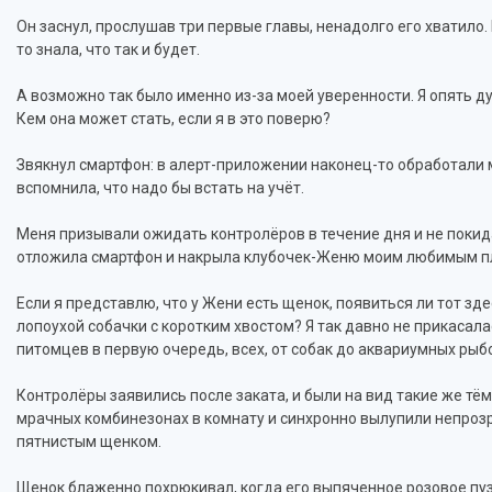
Он заснул, прослушав три первые главы, ненадолго его хватило.
то знала, что так и будет.
А возможно так было именно из-за моей уверенности. Я опять 
Кем она может стать, если я в это поверю?
Звякнул смартфон: в алерт-приложении наконец-то обработали м
вспомнила, что надо бы встать на учёт.
Меня призывали ожидать контролёров в течение дня и не покида
отложила смартфон и накрыла клубочек-Женю моим любимым п
Если я представлю, что у Жени есть щенок, появиться ли тот зд
лопоухой собачки с коротким хвостом? Я так давно не прикасал
питомцев в первую очередь, всех, от собак до аквариумных рыбо
Контролёры заявились после заката, и были на вид такие же тём
мрачных комбинезонах в комнату и синхронно вылупили непроз
пятнистым щенком.
Щенок блаженно похрюкивал, когда его выпяченное розовое пу