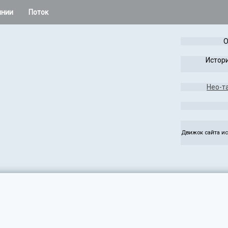
инии
Поток
 остальное
О
Расклады Колеса года
Истори
Таро Лабиринта и Игры
Нео-т
жаса
Чужая Система
ез
Руны
Движок сайта ис
э