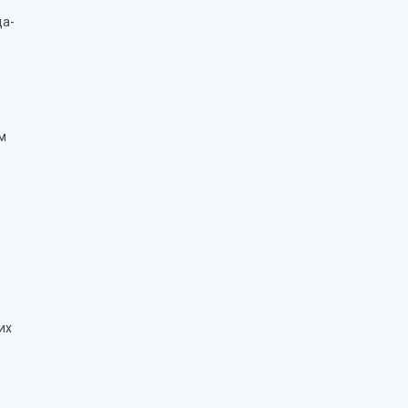
да-
м
их