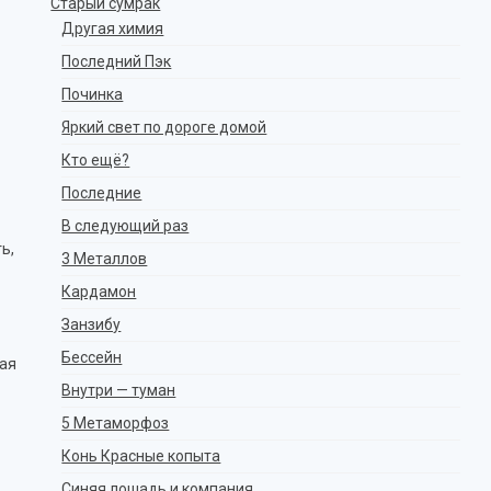
Старый сумрак
Другая химия
Последний Пэк
Починка
Яркий свет по дороге домой
Кто ещё?
Последние
В следующий раз
ь,
3 Металлов
Кардамон
Занзибу
Бессейн
вая
Внутри — туман
5 Метаморфоз
Конь Красные копыта
Синяя лошадь и компания