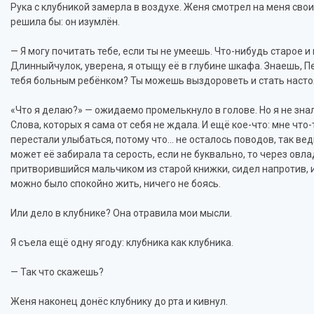
Рука с клубникой замерла в воздухе. Женя смотрел на меня св
решила бы: он изумлён.
— Я могу почитать тебе, если ты не умеешь. Что-нибудь старое 
Длинныйчулок, уверена, я отыщу её в глубине шкафа. Знаешь, 
тебя больным ребёнком? Ты можешь выздороветь и стать нас
«Что я делаю?» — ожидаемо промелькнуло в голове. Но я не знал
Слова, которых я сама от себя не ждала. И ещё кое-что: мне что-
перестали улыбаться, потому что… не осталось поводов, так ве
может её забирала та серость, если не буквально, то через овл
притворившийся мальчиком из старой книжки, сидел напротив, и
можно было спокойно жить, ничего не боясь.
Или дело в клубнике? Она отравила мои мысли.
Я съела ещё одну ягоду: клубника как клубника.
— Так что скажешь?
Женя наконец донёс клубнику до рта и кивнул.