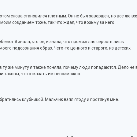
отом снова становился плотным. Он не был завершён, но всё же вз
моим созданием тоже, так что ждал, что возьму за него
ебёнка. Я знала, кто он, и знала, что промозглая серость лишь
оего подсознания образ. Чего-то ценного и старого, из детских,
о в ту же минуту я также поняла, почему люди попадаются. Дело не 
ии таковы, что отказать им невозможно.
ратились клубникой. Мальчик взял ягоду и протянул мне.