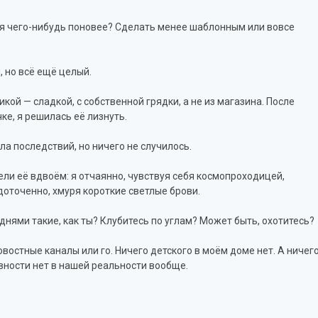
роя чего-нибудь поновее? Сделать менее шаблонным или вовсе
, но всё ещё целый.
кой — сладкой, с собственной грядки, а не из магазина. После
ке, я решилась её лизнуть.
ала последствий, но ничего не случилось.
ли её вдвоём: я отчаянно, чувствуя себя космопроходицей,
оточенно, хмуря короткие светлые брови.
днями такие, как ты? Клубитесь по углам? Может быть, охотитесь?
востные каналы или го. Ничего детского в моём доме нет. А ничег
вности нет в нашей реальности вообще.