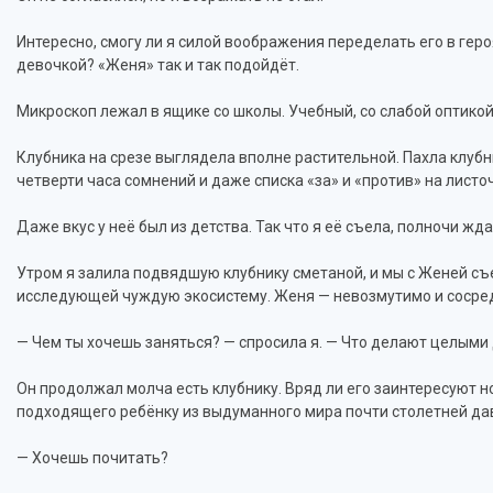
Интересно, смогу ли я силой воображения переделать его в ге
девочкой? «Женя» так и так подойдёт.
Микроскоп лежал в ящике со школы. Учебный, со слабой оптикой
Клубника на срезе выглядела вполне растительной. Пахла клубни
четверти часа сомнений и даже списка «за» и «против» на листоч
Даже вкус у неё был из детства. Так что я её съела, полночи жд
Утром я залила подвядшую клубнику сметаной, и мы с Женей съе
исследующей чуждую экосистему. Женя — невозмутимо и сосред
— Чем ты хочешь заняться? — спросила я. — Что делают целыми 
Он продолжал молча есть клубнику. Вряд ли его заинтересуют но
подходящего ребёнку из выдуманного мира почти столетней да
— Хочешь почитать?