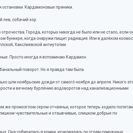
и остановки. Кардамоновые пряники.
 лев, собачий хор.
отрочества. Города, которых никогда не было или не стало, если о
зном бункере, когда снаружи пищит радиация. Или в далёком космос
ллской, Хакслиевской антиутопии.
ычные. Просто иногда я вспоминаю Кардамон.
банальный поворот. Но я правда там была.
олько шли ноябрьские дожди от самого́ ноября до апреля. Никого это
 серости и вечному бурлению водоворотов над канализационными
аком же промозглом сером отчаяньи, которое теперь ходило попята
лишком чувствительные и отзывчивые, слишком добрые по
ных. Она собиралась в комки, кучковалась по углам сумрачных