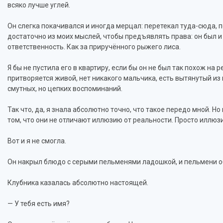
всяко лучше углей.
Он слегка покачивался и иногда мерцал: перетекал туда-сюда, п
достаточно из моих мыслей, чтобы предъявлять права: он был и 
ответственность. Как за приручённого рыжего лиса.
Я бы не пустила его в квартиру, если бы он не был так похож на р
притворяется живой, нет никакого мальчика, есть вытянутый из м
смутных, но цепких воспоминаний.
Так что, да, я знала абсолютно точно, что такое передо мной. Н
том, что они не отличают иллюзию от реальности. Просто иллюз
Вот и я не смогла.
Он накрыл блюдо с серыми пельменями ладошкой, и пельмени об
Клубника казалась абсолютно настоящей.
— У тебя есть имя?