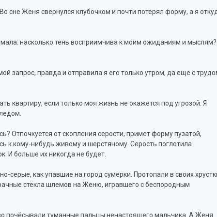
 Во сне Женя свернулся клубочком и почти потерял форму, а я отку
думала: насколько тень восприимчива к моим ожиданиям и мыслям?
ой запрос, правда и отправила я его только утром, да ещё с трудо
ть квартиру, если только моя жизнь не окажется под угрозой. Я
ледом.
есь? Отпочкуется от скопления серости, примет форму пузатой,
ась к кому-нибудь живому и шерстяному. Серость поглотила
к. И больше их никогда не будет.
но-серые, как упавшие на город сумерки. Протопали в своих хрустк
рачные стёкла шлемов на Женю, игравшего с беспородным
зо почёсывали туманные пальцы ненастоящего мальчика. А Женя