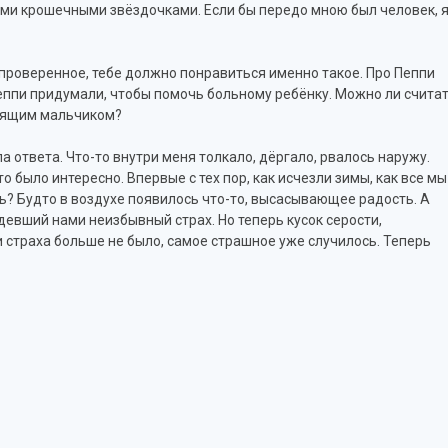
оими крошечными звёздочками. Если бы передо мною был человек, 
и проверенное, тебе должно понравиться именно такое. Про Пеппи
Пеппи придумали, чтобы помочь больному ребёнку. Можно ли счита
тоящим мальчиком?
а ответа. Что-то внутри меня толкало, дёргало, рвалось наружу.
то было интересно. Впервые с тех пор, как исчезли зимы, как все мы
дь? Будто в воздухе появилось что-то, высасывающее радость. А
адевший нами неизбывный страх. Но теперь кусок серости,
 страха больше не было, самое страшное уже случилось. Теперь