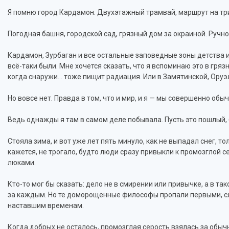
Я помню город Кардамон. Двухэтажный трамвай, маршрут на тр
Погодная башня, городской сад, грязный дом за окраиной. Ручной
Кардамон, Зурбаган и все остальные заповедные зоны детства и 
всё-таки были. Мне хочется сказать, что я вспоминаю это в гря
когда снаружи… тоже пищит радиация. Или в Замятинской, Оруэ
Но вовсе нет. Правда в том, что и мир, и я — мы совершенно об
Ведь однажды я там в самом деле побывала. Пусть это пошлый, 
Стояла зима, и вот уже лет пять минуло, как не выпадал снег, т
кажется, не трогало, будто люди сразу привыкли к промозглой
люками.
Кто-то мог бы сказать: дело не в смирении или привычке, а в т
за каждым. Но те доморощенные философы пропали первыми, с
наставшим временам.
Когда добрых не осталось, промозглая серость взялась за обыч