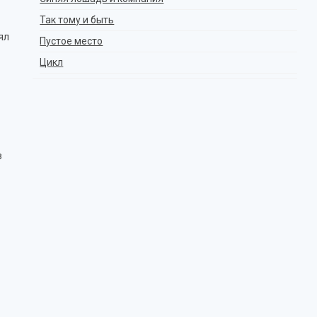
Так тому и быть
ял
Пустое место
Цикл
в