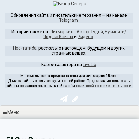
Перейти
к
Обновления сайта и писательские терзания — на канале
содержимому
Telegram
.
Истории также на:
Литмаркете
,
Автор.Тудей
,
Букмейте/
Яндекс.Книгах
и
Ридеро
.
Нео-татиба
: рассказы о настоящем, будущем и других
странных вещах.
Карточка автора на
LiveLib
Материалы сайта предназначены для лиц
старше 18 лет
.
Движок сайта использует куки в своей работе. Продолжая использовать
сайт, вы соглашаетесь с принятой на нём
политикой конфиденциальности
.
Меню