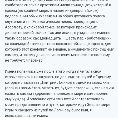
сработала сцепка с архетипом числа тринадцать, который в
нашем (по крайней мере, в нашем индоевропейском)
подсознании обычно завязан на образ духовного поиска,
служения и т.п. Это магическое число, приводящее к
Абсолюту, к ключевой точке, за которой происходит
диалектический скачок. Так или иначе, я увидела их именно
таким образом: как двенадцать — шесть пар, «работающих»
на взаимодействии противоположностей, и ещё одного, для
которого этот конфликт не внешен, а имманентно присущ ему
самому, и потому для возникновения магического поля ему
не требуется партнёр.
Имена появились уже после этого, когда я читала свои
старые записи и наткнулась на двенадцать путей к Единому,
которые описывает Дмитрий Логинов в одной из своих книг
(если вы возьмётесь читать их, будьте осторожны, его нельзя
назвать самым здоровым человеком в мире и самоирония
ему чужда). И описание сути этих путей соответствовали
моим представлениям о путях, которыми идут Звери в мире
Игры; у каждого из путей по Логинову было имя, я
использовала эти имена.