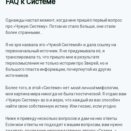
FAQ к Системе
Однажды настал момент, когда мне пришёл первый вопрос
про «Чужую Систему». Потом их стало больше, они стали
более странными…
Я не зря назвала это «Чужой Системой» и дала ссылку на
первоначальный источник. Я не придумывала её, я
транслировала то, что пришло мне в результате
переосмысления не только истории про Зверей, но и
большого пласта информации, почерпнутой из других
источников.
Более того, в этой «Системе» нет
моей личной
мифологии,
моя картина мира никогда не была гностической. Я отдаю вам
«Чужую Систему» as is и верю, что каждый из вас способен
найти свою собственную истину. Или гнозис, если угодно.
Ниже я приведу несколько вопросов и дам на них ответы.
Если мои ответы не подходят к вашим вопросам, вам нужно
задавать последние непосредственно автору «Сказки…».