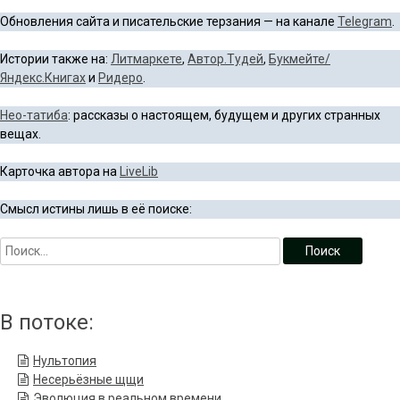
Обновления сайта и писательские терзания — на канале
Telegram
.
Истории также на:
Литмаркете
,
Автор.Тудей
,
Букмейте/
Яндекс.Книгах
и
Ридеро
.
Нео-татиба
: рассказы о настоящем, будущем и других странных
вещах.
Карточка автора на
LiveLib
Смысл истины лишь в её поиске:
В потоке:
Нультопия
Несерьёзные щщи
Эволюция в реальном времени