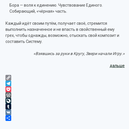
Бора — воля к единению. Чувствование Единого.
Собирающий, «чёрная» часть.
Каждый идёт своим путём, получает своё, стремится
выполнить назначенное и не впасть в свойственный ему
грех, чтобы однажды, возможно, отыскать свой композит и
составить Систему.
«Взявшись за руки в Кругу, Звери начали Игру.»
дальше
Copy
Link
Telegram
Pocket
WordPress
LiveJournal
Tumblr
VK
Отправить