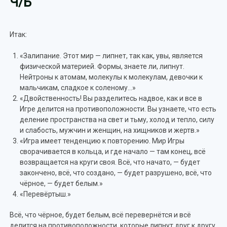
Ч/Б
Итак:
«Залипание. Этот мир — липнет, так как, увы, является
физической материей. Формы, знаете ли, липнут.
Нейтроны к атомам, молекулы к молекулам, девочки к
мальчикам, сладкое к соленому…»
«Двойственность! Вы разделитесь надвое, как и все в
Игре делится на противоположности. Вы узнаете, что есть
деление пространства на свет и тьму, холод и тепло, силу
и слабость, мужчин и женщин, на хищников и жертв.»
«Игра имеет тенденцию к повторению. Мир Игры
сворачивается в кольца, и где начало — там конец, всё
возвращается на круги своя. Всё, что начато, — будет
закончено, всё, что создано, — будет разрушено, всё, что
чёрное, — будет белым.»
«Перевёртыш.»
Всё, что чёрное, будет белым, всё перевернётся и всё
делится на противоположности, которые липнут друг к другу.