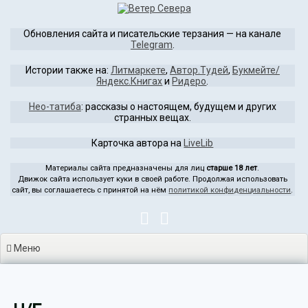
Перейти
к
Обновления сайта и писательские терзания — на канале
содержимому
Telegram
.
Истории также на:
Литмаркете
,
Автор.Тудей
,
Букмейте/
Яндекс.Книгах
и
Ридеро
.
Нео-татиба
: рассказы о настоящем, будущем и других
странных вещах.
Карточка автора на
LiveLib
Материалы сайта предназначены для лиц
старше 18 лет
.
Движок сайта использует куки в своей работе. Продолжая использовать
сайт, вы соглашаетесь с принятой на нём
политикой конфиденциальности
.
Меню