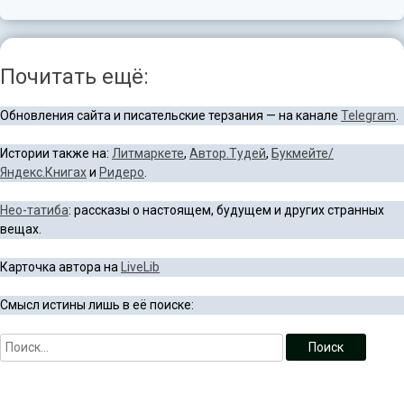
Почитать ещё:
Обновления сайта и писательские терзания — на канале
Telegram
.
Истории также на:
Литмаркете
,
Автор.Тудей
,
Букмейте/
Яндекс.Книгах
и
Ридеро
.
Нео-татиба
: рассказы о настоящем, будущем и других странных
вещах.
Карточка автора на
LiveLib
Смысл истины лишь в её поиске: