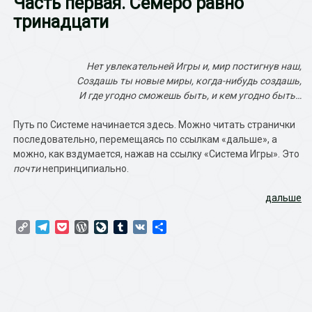
Часть первая. Семеро равно
тринадцати
Нет увлекательней Игры и, мир постигнув наш,
Создашь ты новые миры, когда-нибудь создашь,
И где угодно сможешь быть, и кем угодно быть…
Путь по Системе начинается здесь. Можно читать странички
последовательно, перемещаясь по ссылкам «дальше», а
можно, как вздумается, нажав на ссылку «Система Игры». Это
почти
непринципиально.
дальше
Copy
Telegram
Pocket
WordPress
LiveJournal
Tumblr
VK
Отправить
Link