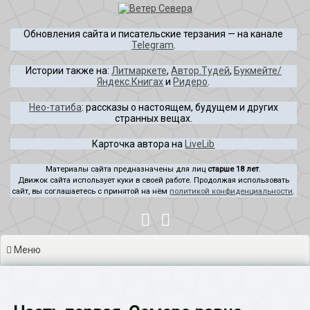
Перейти
к
Обновления сайта и писательские терзания — на канале
содержимому
Telegram
.
Истории также на:
Литмаркете
,
Автор.Тудей
,
Букмейте/
Яндекс.Книгах
и
Ридеро
.
Нео-татиба
: рассказы о настоящем, будущем и других
странных вещах.
Карточка автора на
LiveLib
Материалы сайта предназначены для лиц
старше 18 лет
.
Движок сайта использует куки в своей работе. Продолжая использовать
сайт, вы соглашаетесь с принятой на нём
политикой конфиденциальности
.
Меню