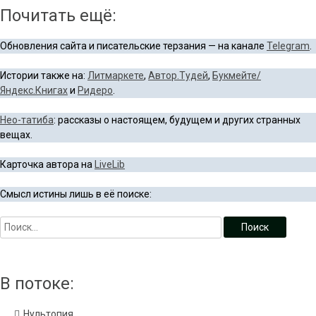
Почитать ещё:
Обновления сайта и писательские терзания — на канале
Telegram
.
Истории также на:
Литмаркете
,
Автор.Тудей
,
Букмейте/
Яндекс.Книгах
и
Ридеро
.
Нео-татиба
: рассказы о настоящем, будущем и других странных
вещах.
Карточка автора на
LiveLib
Смысл истины лишь в её поиске:
В потоке:
Нультопия