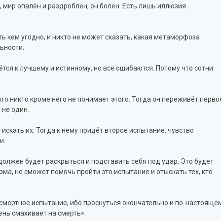
ь, мир опалён и раздроблен, он болен. Есть лишь иллюзия
ть кем угодно, и никто не может сказать, какая метаморфоза
ьности.
ётся к лучшему и истинному, но все ошибаются. Потому что сотни
 что никто кроме него не понимает этого. Тогда он переживёт перво
 не один.
ет искать их. Тогда к нему придёт второе испытание: чувство
и.
олжен будет раскрыться и подставить себя под удар. Это будет
ма, не сможет помочь пройти это испытание и отыскать тех, кто
Посмертное испытание, ибо проснуться окончательно и по-настояще
чень смахивает на смерть».