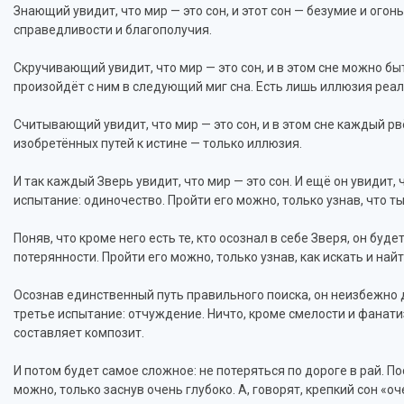
Знающий увидит, что мир — это сон, и этот сон — безумие и огон
справедливости и благополучия.
Скручивающий увидит, что мир — это сон, и в этом сне можно бы
произойдёт с ним в следующий миг сна. Есть лишь иллюзия реал
Считывающий увидит, что мир — это сон, и в этом сне каждый рв
изобретённых путей к истине — только иллюзия.
И так каждый Зверь увидит, что мир — это сон. И ещё он увидит,
испытание: одиночество. Пройти его можно, только узнав, что ты
Поняв, что кроме него есть те, кто осознал в себе Зверя, он буд
потерянности. Пройти его можно, только узнав, как искать и найт
Осознав единственный путь правильного поиска, он неизбежно д
третье испытание: отчуждение. Ничто, кроме смелости и фанатиз
составляет композит.
И потом будет самое сложное: не потеряться по дороге в рай. 
можно, только заснув очень глубоко. А, говорят, крепкий сон «о