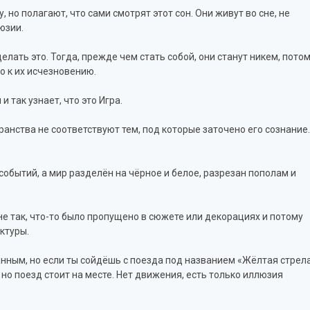
 но полагают, что сами смотрят этот сон. Они живут во сне, не
люзии.
елать это. Тогда, прежде чем стать собой, они станут никем, пото
ко к их исчезновению.
 так узнает, что это Игра.
транства не соответствуют тем, под которые заточено его сознание.
 событий, а мир разделён на чёрное и белое, разрезан пополам и
не так, что-то было пропущено в сюжете или декорациях и потому
ктуры.
анным, но если ты сойдёшь с поезда под названием «Жёлтая стрела
 но поезд стоит на месте. Нет движения, есть только иллюзия