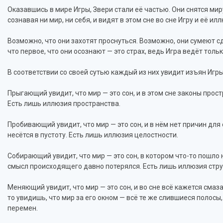
Оказавшись в мире Игры, Звери стали её частью. Они снятся миру,
сознавая ни мир, ни себя, и видят в этом сне во сне Игру и её ил
Возможно, что они захотят проснуться. Возможно, они сумеют сд
что первое, что они осознают — это страх, ведь Игра ведёт толь
В соответствии со своей сутью каждый из них увидит изъян Игры и
Прыгающий увидит, что мир — это сон, и в этом сне законы прос
Есть лишь иллюзия пространства.
Пробивающий увидит, что мир — это сон, и в нём нет причин для
несётся в пустоту. Есть лишь иллюзия целостности.
Собирающий увидит, что мир — это сон, в котором что-то пошло 
смысл происходящего давно потерялся. Есть лишь иллюзия стру
Меняющий увидит, что мир — это сон, и во сне всё кажется смаз
то увидишь, что мир за его окном — всё те же слившиеся полосы,
перемен.