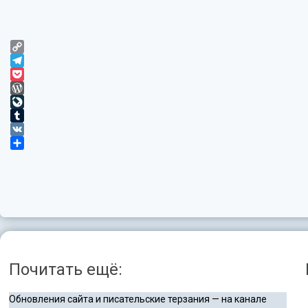
Copy
Link
Telegram
Pocket
WordPress
LiveJournal
Tumblr
VK
Отправить
Почитать ещё:
Обновления сайта и писательские терзания — на канале