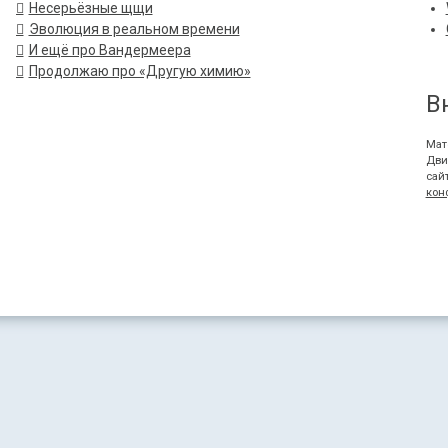
Несерьёзные щщи
Эволюция в реальном времени
И ещё про Вандермеера
Продолжаю про «Другую химию»
В
Мат
Дви
сай
кон