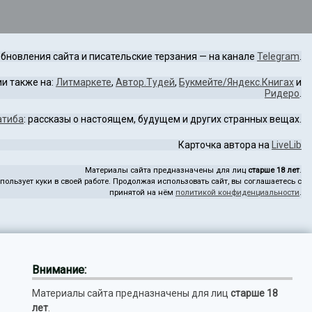
бновления сайта и писательские терзания — на канале
Telegram
.
и также на:
Литмаркете
,
Автор.Тудей
,
Букмейте/Яндекс.Книгах
и
Ридеро
.
атиба
: рассказы о настоящем, будущем и других странных вещах.
Карточка автора на
LiveLib
Материалы сайта предназначены для лиц
старше 18 лет
.
пользует куки в своей работе. Продолжая использовать сайт, вы соглашаетесь с
принятой на нём
политикой конфиденциальности
.
Внимание:
Материалы сайта предназначены для лиц
старше 18
лет
.