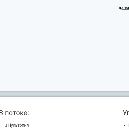
даль
В потоке:
У
Нультопия