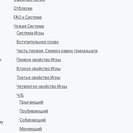
Отблески
FAQ к Системе
Чужая Система
Система Игры
Вступительное слово
Часть первая. Семеро равно тринадцати
е
Первое свойство Игры
Второе свойство Игры
Третье свойство Игры
Четвёртое свойство Игры
Ч/Б
Прыгающий
Пробивающий
Собирающий
му
Меняющий