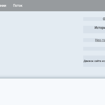
инии
Поток
 остальное
О
Расклады Колеса года
Истори
Таро Лабиринта и Игры
Нео-т
жаса
Чужая Система
ез
Руны
Движок сайта ис
э